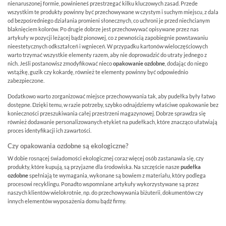
nienaruszonej formie, powinieneś przestrzegać kilku kluczowych zasad. Przede
wszystkim te produkty powinny być przechowywane w czystym i suchym miejscu, z dala
od bezpośredniego działania promieni słonecznych, co uchroni je przed niechcianym
blaknięciem kolorów. Po drugie dobrze jest przechowywać opisywane przez nas
artykuły w pozycji leżącej bądź pionowej, co z pewnością zapobiegnie powstawaniu
nieestetycznych odkształceń i wgnieceń. W przypadku kartonów wieloczęściowych
warto trzymać wszystkie elementy razem, aby nie doprowadzić do utraty jednego z
nich. Jeśli postanowisz zmodyfikować nieco
opakowanie ozdobne
, dodając do niego
wstążkę, guzik czy kokardę, również te elementy powinny być odpowiednio
zabezpieczone.
Dodatkowo warto zorganizować miejsce przechowywania tak, aby pudełka były łatwo
dostępne. Dzięki temu, w razie potrzeby, szybko odnajdziemy właściwe opakowanie bez
konieczności przeszukiwania całej przestrzeni magazynowej. Dobrze sprawdza się
również dodawanie personalizowanych etykiet na pudełkach, które znacząco ułatwiają
proces identyfikacji ich zawartości.
Czy opakowania ozdobne są ekologiczne?
W dobie rosnącej świadomości ekologicznej coraz więcej osób zastanawia się, czy
produkty, które kupują, są przyjazne dla środowiska. Na szczęście nasze
pudełka
ozdobne
spełniają te wymagania, wykonane są bowiem z materiału, który podlega
procesowi recyklingu. Ponadto wspomniane artykuły wykorzystywane są przez
naszych klientów wielokrotnie, np. do przechowywania biżuterii, dokumentów czy
innych elementów wyposażenia domu bądź firmy.