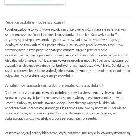
Pudełka ozdobne – co je wyróżnia?
Pudełka ozdobne
to wyjątkowe rozwiązania pakowe, wyróżniające się estetycznym
wyglądem, wysoką funkcjonalnością oraz bardzo dobrą jakością wykonania. Te
artykuły są dostępne w szerokiej gamie wzorów, kolorów i rozmiarów, stając się
idealnymi opakowaniami dla podarunków, luksusowych produktów czy artykułów
promocyjnych. Każde pudełko dostępne w naszej ofercie jest starannie
zaprojektowane, aby odpowiednio zabezpieczać ich zawartość, ale również polepszać
wizualny odbiór prezentu. Nasze
opakowania ozdobne
mogą być personalizowane, co
pozwala na ich dopasowanie do konkretnych okazji bądź oczekiwań firmy. Dzięki temu
każde opakowanie ozdobne staje się niepowtarzalnym dziełem sztuki, które podkreśla
indywidualny charakter wręczanego upominku.
W jakich sytuacjach sprawdzą się opakowania ozdobne?
Oferowane przez nas
opakowania ozdobne
sprawdzą się w rozmaitych sytuacjach,
zarówno prywatnych, jak i biznesowych. Są one świetnym wyborem podczas świąt,
urodzin, ślubów czy rocznic, zawsze wtedy, kiedy chcemy wręczyć bliskim lub
współpracownikom coś wyjątkowego. Elegancko zapakowany upominek sprawia, że
osoba obdarowywana czuje się wyróżniona i doceniona, pokazuje również, że
obdarowujący włożył wysiłek w proces personalizacji prezentu.
W szeroko pojętej branży biznesowej wyżej wspomniane artykuły, wykorzystywane są