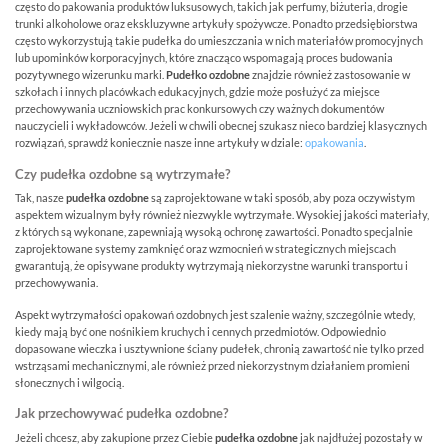
często do pakowania produktów luksusowych, takich jak perfumy, biżuteria, drogie
trunki alkoholowe oraz ekskluzywne artykuły spożywcze. Ponadto przedsiębiorstwa
często wykorzystują takie pudełka do umieszczania w nich materiałów promocyjnych
lub upominków korporacyjnych, które znacząco wspomagają proces budowania
pozytywnego wizerunku marki.
Pudełko ozdobne
znajdzie również zastosowanie w
szkołach i innych placówkach edukacyjnych, gdzie może posłużyć za miejsce
przechowywania uczniowskich prac konkursowych czy ważnych dokumentów
nauczycieli i wykładowców. Jeżeli w chwili obecnej szukasz nieco bardziej klasycznych
rozwiązań, sprawdź koniecznie nasze inne artykuły w dziale:
opakowania
.
Czy pudełka ozdobne są wytrzymałe?
Tak, nasze
pudełka ozdobne
są zaprojektowane w taki sposób, aby poza oczywistym
aspektem wizualnym były również niezwykle wytrzymałe. Wysokiej jakości materiały,
z których są wykonane, zapewniają wysoką ochronę zawartości. Ponadto specjalnie
zaprojektowane systemy zamknięć oraz wzmocnień w strategicznych miejscach
gwarantują, że opisywane produkty wytrzymają niekorzystne warunki transportu i
przechowywania.
Aspekt wytrzymałości opakowań ozdobnych jest szalenie ważny, szczególnie wtedy,
kiedy mają być one nośnikiem kruchych i cennych przedmiotów. Odpowiednio
dopasowane wieczka i usztywnione ściany pudełek, chronią zawartość nie tylko przed
wstrząsami mechanicznymi, ale również przed niekorzystnym działaniem promieni
słonecznych i wilgocią.
Jak przechowywać pudełka ozdobne?
Jeżeli chcesz, aby zakupione przez Ciebie
pudełka ozdobne
jak najdłużej pozostały w