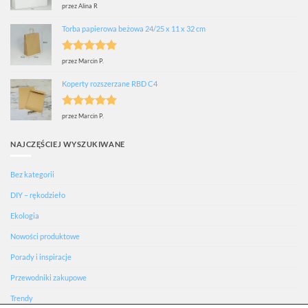
Oceniono
5
przez Alina R
na 5
Torba papierowa beżowa 24/25 x 11 x 32 cm
Oceniono
5
przez Marcin P.
na 5
Koperty rozszerzane RBD C4
Oceniono
5
przez Marcin P.
na 5
NAJCZĘŚCIEJ WYSZUKIWANE
Bez kategorii
DIY – rękodzieło
Ekologia
Nowości produktowe
Porady i inspiracje
Przewodniki zakupowe
Trendy