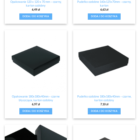
Opakowanie 120 x 120 x 70 mm – czarny,
Pudełko ozdobne 160x125x70mm – czarny,
karton ozdobny
karton
6,49
zł
6,63
zł
DODAJ DO KOSZYKA
DODAJ DO KOSZYKA
Opakowanie 180x180x40mm – czarne
Pudełko ozdobne 180x180x40mm – czarne,
błyszczące, karton ozdobny
karton ozdobny
6,97
zł
7,10
zł
DODAJ DO KOSZYKA
DODAJ DO KOSZYKA