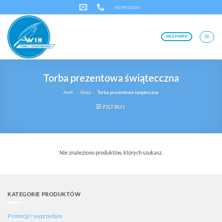
Przewiń
+48 789 024 254
do
zawartości
SKLEP AWIH
Torba prezentowa świątecczna
Awih
»
Sklep
»
Torba prezentowa świątecczna
FILTRUJ
Nie znaleziono produktów, których szukasz.
KATEGORIE PRODUKTÓW
Promocje i wyprzedaże