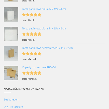
Oceniono
5
przez Alina R
na 5
Torba papierowa biała 32 x 12 x 41 cm
Oceniono
5
przez Alina R
na 5
Torba papierowa biała 54 x 15 x 46 cm
Oceniono
5
przez Alina R
na 5
Torba papierowa beżowa 24/25 x 11 x 32 cm
Oceniono
5
przez Marcin P.
na 5
Koperty rozszerzane RBD C4
Oceniono
5
przez Marcin P.
na 5
NAJCZĘŚCIEJ WYSZUKIWANE
Bez kategorii
DIY – rękodzieło