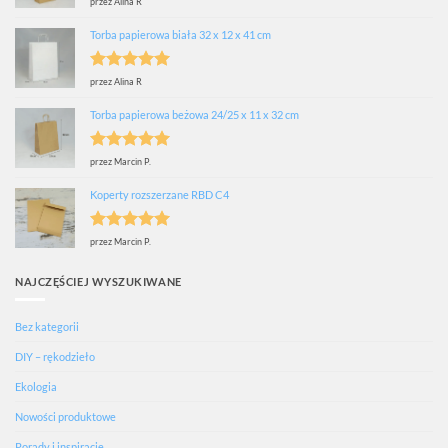
Oceniono
5
przez Alina R
na 5
Torba papierowa biała 32 x 12 x 41 cm
Oceniono
5
przez Alina R
na 5
Torba papierowa beżowa 24/25 x 11 x 32 cm
Oceniono
5
przez Marcin P.
na 5
Koperty rozszerzane RBD C4
Oceniono
5
przez Marcin P.
na 5
NAJCZĘŚCIEJ WYSZUKIWANE
Bez kategorii
DIY – rękodzieło
Ekologia
Nowości produktowe
Porady i inspiracje