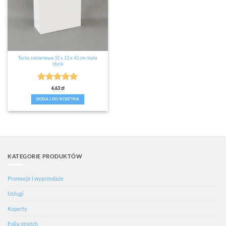
Torba reklamowa 32 x 13 x 42 cm, biała
błysk
Oceniono
5
6,63
zł
na 5
DODAJ DO KOSZYKA
KATEGORIE PRODUKTÓW
Promocje i wyprzedaże
Usługi
Koperty
Folia stretch