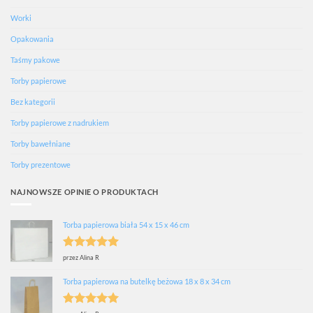
Worki
Opakowania
Taśmy pakowe
Torby papierowe
Bez kategorii
Torby papierowe z nadrukiem
Torby bawełniane
Torby prezentowe
NAJNOWSZE OPINIE O PRODUKTACH
Torba papierowa biała 54 x 15 x 46 cm
Oceniono
5
przez Alina R
na 5
Torba papierowa na butelkę beżowa 18 x 8 x 34 cm