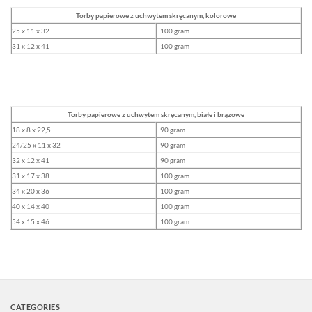
Torby papierowe z uchwytem skręcanym, kolorowe
25 x 11 x 32
100 gram
31 x 12 x 41
100 gram
Torby papierowe z uchwytem skręcanym, białe i brązowe
18 x 8 x 22,5
90 gram
24/25 x 11 x 32
90 gram
32 x 12 x 41
90 gram
31 x 17 x 38
100 gram
34 x 20 x 36
100 gram
40 x 14 x 40
100 gram
54 x 15 x 46
100 gram
CATEGORIES