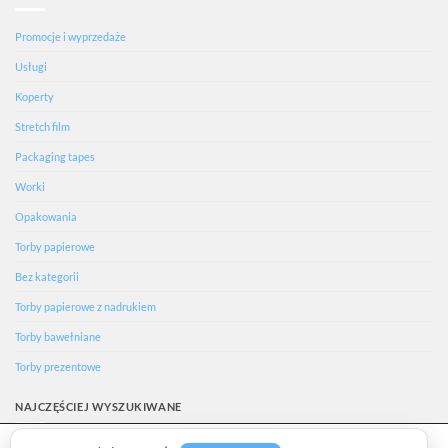
Promocje i wyprzedaże
Usługi
Koperty
Stretch film
Packaging tapes
Worki
Opakowania
Torby papierowe
Bez kategorii
Torby papierowe z nadrukiem
Torby bawełniane
Torby prezentowe
NAJCZĘŚCIEJ WYSZUKIWANE
We are using cookies to give you the best experience on our