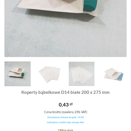
Koperty bąbelkowe D14 białe 200 x 275 mm
0,43
zł
Cena brutto (zawiera 23% VAT)
Zamówienia złożone do godz. 14.00
realizujemy zwykle tego samego dnia.
5300 in stock