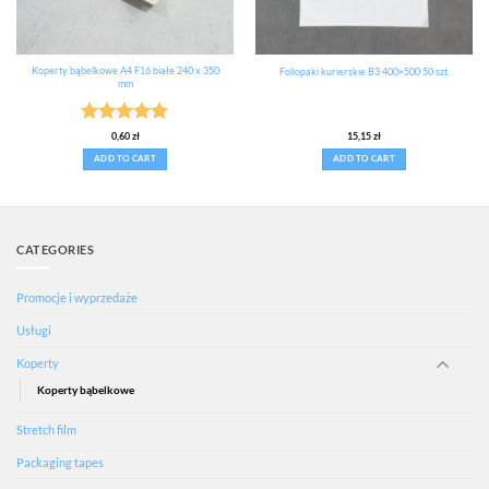
Koperty bąbelkowe A4 F16 białe 240 x 350
Foliopaki kurierskie B3 400×500 50 szt.
mm
Rated
5
0,60
zł
15,15
zł
out of 5
ADD TO CART
ADD TO CART
CATEGORIES
Promocje i wyprzedaże
Usługi
Koperty
Koperty bąbelkowe
Stretch film
Packaging tapes