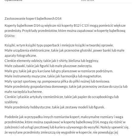
Zastosowanie kopert bąbelkowch D14
Koperty bąbelkowe D14 są większe niż koperty B12 i C13 i mogą pomieścić większe
przedmioty. Przykłady przedmiotów, które można zapakować w kopertę bąbelkową
D14 to:
Książki, w tym książki typu paperback i mniejsze książki w twardej oprawie.
Małe urządzenia elektroniczne, takie jak przenośne głośniki, power banki lub małe
aparaty fotograficzne.
Cienkie elementy odzieży, takie jak t-shirty, bielizna lub legginsy.
Małe zabawki, takie jak figurki lub małe pluszowe zwierzęta.
Małe gry, takie jak gry karciane lub gry planszowe w rozmiarze podróżnym.
Małe instrumenty muzyczne, takie jak harmonijka lub magnetofon.
Mały sprzęt sportowy, np. pompowana piłka do piłki nożnej lub tenisowa.
Małe przedmioty gospodarstwa domowego, takie jak przenośny zestaw do szycia lub
małe narzędzia kuchenne.
Cienkie i płaskie artykuły rzemieślnicze, takie jak papier do scrapbookingu lub
szablony.
Małe przedmioty hobbystyczne, takie jak zestawy modeli lub figurek.
Podobnie jak w przypadku innych rozmiarów kopert, maksymalne rozmiary i waga
przedmiotów, które można zapakować w kopertę bąbelkową D14, mogą się różnić w
zależności od usługi pocztowej lub kuriera używanego do wysyłki. Należy upewnić się,
że wysyłane przedmioty zmieszczą się wygodnie w kopercie, nie powodując jej