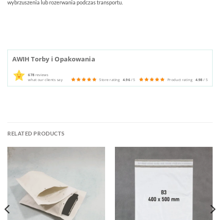
wybrzuszenia lub rozerwania podczas transportu.
AWIH Torby i Opakowania
678
reviews
what our clients say
Store rating
4.96
/ 5
Product rating
4.98
/ 5
RELATED PRODUCTS