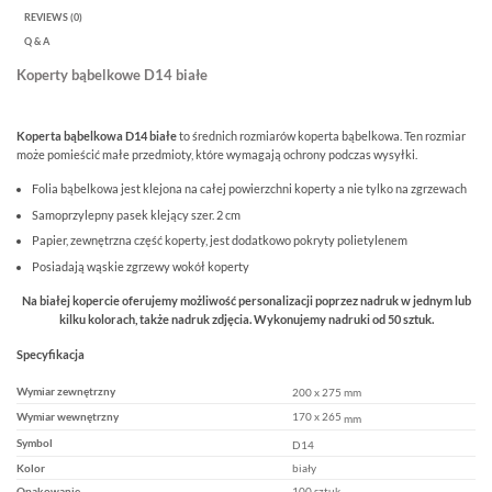
REVIEWS (0)
Q & A
Koperty bąbelkowe D14 białe
Koperta bąbelkowa D14 białe
to średnich rozmiarów koperta bąbelkowa. Ten rozmiar
może pomieścić małe przedmioty, które wymagają ochrony podczas wysyłki.
Folia bąbelkowa jest klejona na całej powierzchni koperty a nie tylko na zgrzewach
Samoprzylepny pasek klejący szer. 2 cm
Papier, zewnętrzna część koperty, jest dodatkowo pokryty polietylenem
Posiadają wąskie zgrzewy wokół koperty
Na białej kopercie oferujemy możliwość personalizacji poprzez nadruk w jednym lub
kilku kolorach, także nadruk zdjęcia. Wykonujemy nadruki od 50 sztuk.
Specyfikacja
Wymiar zewnętrzny
200 x 275 mm
170 x 265
Wymiar wewnętrzny
mm
Symbol
D14
Kolor
biały
Opakowanie
100 sztuk