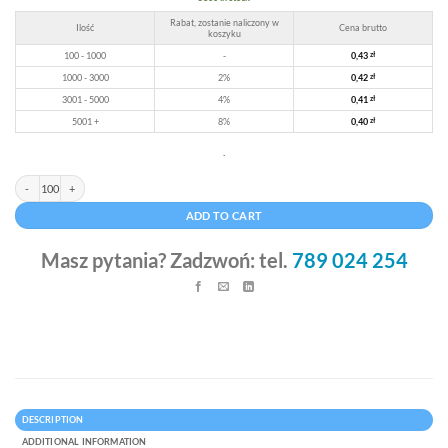
Rabat, zostanie naliczony w
Ilość
Cena brutto
koszyku
100 - 1000
-
0,43
zł
1000 - 3000
2%
0,42
zł
3001 - 5000
4%
0,41
zł
5001 +
8%
0,40
zł
.
Koperty bąbelkowe D14 białe 200 x 275 mm quantity
Alternative:
ADD TO CART
Masz pytania? Zadzwoń: tel.
789 024 254
DESCRIPTION
ADDITIONAL INFORMATION