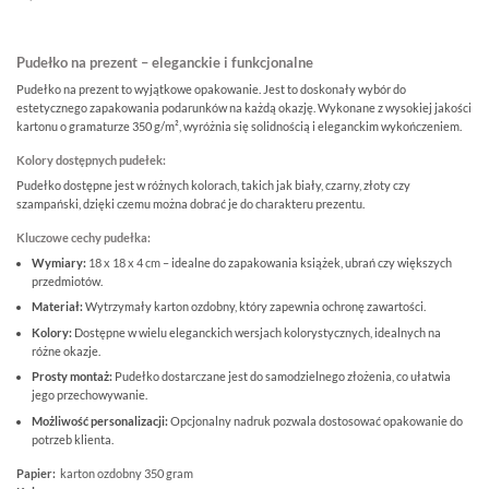
Pudełko na prezent – eleganckie i funkcjonalne
Pudełko na prezent to wyjątkowe opakowanie. Jest to doskonały wybór do
estetycznego zapakowania podarunków na każdą okazję. Wykonane z wysokiej jakości
kartonu o gramaturze 350 g/m², wyróżnia się solidnością i eleganckim wykończeniem.
Kolory dostępnych pudełek:
Pudełko dostępne jest w różnych kolorach, takich jak biały, czarny, złoty czy
szampański, dzięki czemu można dobrać je do charakteru prezentu.
Kluczowe cechy pudełka:
Wymiary:
18 x 18 x 4 cm
– idealne do zapakowania książek, ubrań czy większych
przedmiotów.
Materiał:
Wytrzymały karton ozdobny, który zapewnia ochronę zawartości.
Kolory:
Dostępne w wielu eleganckich wersjach kolorystycznych, idealnych na
różne okazje.
Prosty montaż:
Pudełko dostarczane jest do samodzielnego złożenia, co ułatwia
jego przechowywanie.
Możliwość personalizacji:
Opcjonalny nadruk pozwala dostosować opakowanie do
potrzeb klienta.
Papier:
karton ozdobny 350 gram