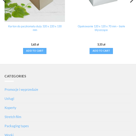
Karton do paczkomatu duży 320 x 220 x 130
Opakowanie 120 x 120 x 70 mm – białe
mm
błyszczące
1,65
zł
5,55
zł
ADD TO CART
ADD TO CART
CATEGORIES
Promocje i wyprzedaże
Usługi
Koperty
Stretch film
Packaging tapes
Worki