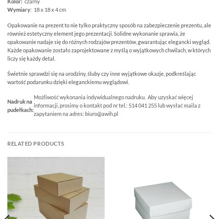
Kolor:
czarny
Wymiary
: 18 x 18 x 4 cm
Opakowanie na prezent to nie tylko praktyczny sposób na zabezpieczenie prezentu, ale
również estetyczny element jego prezentacji. Solidne wykonanie sprawia, że
opakowanie nadaje się do różnych rodzajów prezentów, gwarantując elegancki wygląd.
Każde opakowanie zostało zaprojektowane z myślą o wyjątkowych chwilach, w których
liczy się każdy detal.
Świetnie sprawdzi się na urodziny, śluby czy inne wyjątkowe okazje, podkreślając
wartość podarunku dzięki eleganckiemu wyglądowi.
Możliwość wykonania indywidualnego nadruku. Aby uzyskać więcej
Nadruk na
informacji, prosimy o kontakt pod nr tel.: 514 041 255 lub wysłać maila z
pudełkach:
zapytaniem na adres: biuro@awih.pl
RELATED PRODUCTS