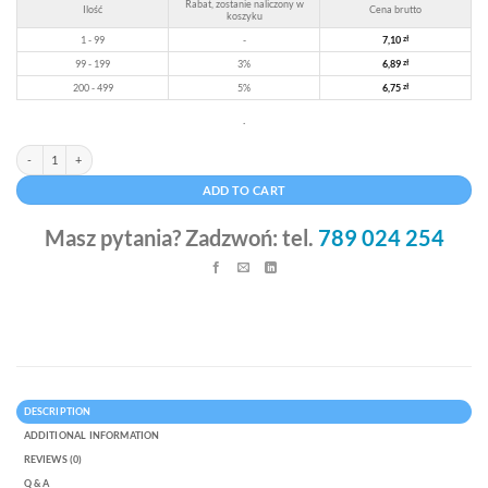
Rabat, zostanie naliczony w
Ilość
Cena brutto
koszyku
1 - 99
-
7,10
zł
99 - 199
3%
6,89
zł
200 - 499
5%
6,75
zł
.
Pudełko ozdobne 180x180x40mm - czarne, karton ozdobny quantity
Alternative:
ADD TO CART
Masz pytania? Zadzwoń: tel.
789 024 254
DESCRIPTION
ADDITIONAL INFORMATION
REVIEWS (0)
Q & A