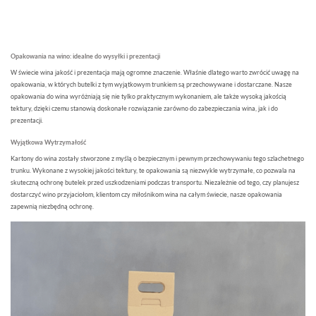
Opakowania na wino: idealne do wysyłki i prezentacji
W świecie wina jakość i prezentacja mają ogromne znaczenie. Właśnie dlatego warto zwrócić uwagę na
opakowania, w których butelki z tym wyjątkowym trunkiem są przechowywane i dostarczane. Nasze
opakowania do wina wyróżniają się nie tylko praktycznym wykonaniem, ale także wysoką jakością
tektury, dzięki czemu stanowią doskonałe rozwiązanie zarówno do zabezpieczania wina, jak i do
prezentacji.
Wyjątkowa Wytrzymałość
Kartony do wina zostały stworzone z myślą o bezpiecznym i pewnym przechowywaniu tego szlachetnego
trunku. Wykonane z wysokiej jakości tektury, te opakowania są niezwykle wytrzymałe, co pozwala na
skuteczną ochronę butelek przed uszkodzeniami podczas transportu. Niezależnie od tego, czy planujesz
dostarczyć wino przyjaciołom, klientom czy miłośnikom wina na całym świecie, nasze opakowania
zapewnią niezbędną ochronę.