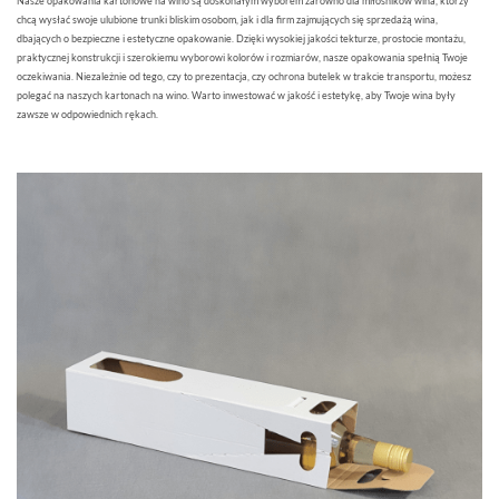
Nasze opakowania kartonowe na wino są doskonałym wyborem zarówno dla miłośników wina, którzy
chcą wysłać swoje ulubione trunki bliskim osobom, jak i dla firm zajmujących się sprzedażą wina,
dbających o bezpieczne i estetyczne opakowanie. Dzięki wysokiej jakości tekturze, prostocie montażu,
praktycznej konstrukcji i szerokiemu wyborowi kolorów i rozmiarów, nasze opakowania spełnią Twoje
oczekiwania. Niezależnie od tego, czy to prezentacja, czy ochrona butelek w trakcie transportu, możesz
polegać na naszych kartonach na wino. Warto inwestować w jakość i estetykę, aby Twoje wina były
zawsze w odpowiednich rękach.