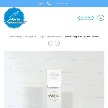
Skip
+48 789 024 254
to
content
SKLEP AWIH
Awih
»
Shop
»
Opakowania
»
Opakowania na wino
»
Pudełko świąteczne na wino choinka