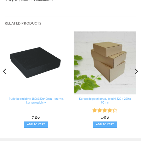
RELATED PRODUCTS
Pudełko ozdobne 180x180x40mm – czarne,
Karton do paczkomatu średni 320 x 220 x
karton ozdobny
90 mm
Rated
7,10
zł
1,47
zł
4.33
out
ADD TO CART
ADD TO CART
of 5