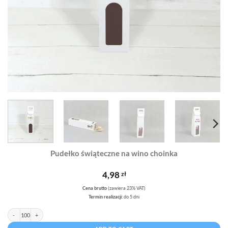
Pudełko świąteczne na wino choinka
4,98
zł
Cena brutto
(zawiera 23% VAT)
Termin realizacji:
do 5 dni
Pudełko świąteczne na wino choinka quantity
Alternative: