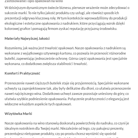
Zastosowanie i opis opakowań na wino
W dzisiejszym dynamicznym świecie biznesu, pierwsze wrażenie może zdecydować o
sukcesie marki. To nie tylko jakość produktu czy usługi, ale również sposób ich
prezentacji odgrywa kluczową rolę. W tym kontekście wprowadziliśmy do produkcji
ekologiczne i estetyczne opakowania z nadrukiem, które przyciągają wzrok dzięki
kolorowej grafice i pomagają firmom zyskać reputację przyjazną środowisku.
Materiały Najwyższej Jakości
Rozumiemy, jak ważna jest trwałość opakowań. Nasze opakowania z nadrukiem są
wykonane z wyjątkowego sztywnego kartonu, co pozwala im przenosić różnorodne
butelki, zapewniając jednocześnie ochronę. Górna część opakowania jest specjalnie
wykonana, co dodatkowo zwiększa stabilność i trwałość.
Komfort i Praktyczność
Przenoszenie nawet cięższych butelek staje się przyjemnością. Specjalnie wykonane
uchwyty są zaprojektowane tak, aby były delikatne dla dłoni, co ułatwia przenoszenie
nawet najcięższego wina. Dodatkowo uchwyt zawsze pozostaje uniesiony do góry, co
ułatwia szybkie podniesienie opakowania. Połączenie praktyczności z elegancją jest
widoczne w każdym aspekcie tych opakowań.
Wizytówka Marki
Nasze opakowania na wino stanowią doskonałą powierzchnię do nadruku, co czyni je
idealnym nośnikiem dla Twojej marki. Niezależnie od tego, czy pakujesz prezenty,
prezentujesz nietypowe produkty, czy po prostu chcesz wyróżnić się spośród