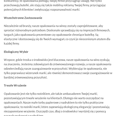
konkurencji, te opakowania pomogą Twojej firmie przyciągnąć uwagę. Nie tylko
przechowują butelki, ale stają się także mobilną reklamą Twojej firmy, przyciągając
potencjalnych klientów i zwiększając rozpoznawalność marki.
Wszechstronne Zastosowanie
Niezależnie od branży, nasze opakowania na winoy zostały zaprojektowane, aby
sprostać różnorodnym potrzebom. Doskonale sprawdzają się na imprezach firmowych,
targach, jako opakowania prezentowe czy opakowanie chroniące butelkę. Są
elastyczne i dostosowują się do Twoich wymagań, co czyni je nieocenionym atutem dla
każdej firmy.
Ekologiczny Wybór
W epoce, gdzie troska o środowisko jest kluczowa, nasze opakowania na wino zyskują
na znaczeniu. Jesteśmy zobowiązani do zrównoważonego rozwoju, a nasze opakowania
odzwierciedlają nasze zaangażowanie w przyszłość. Wybierając te opakowania, nie
tylko poprawiasz wizerunek marki, ale również demonstrowasz swoje zaangażowanie w
bardziej zrównoważoną przyszłość.
Trwałe Wrażenie
Opakowanie jest nie tylko nośnikiem, ale także ambasadorem Twojej marki,
pozostawiającym trwałe wrażenie na klientach. Dlatego nie warto oszczędzać na
opakowaniach. Nasze małe torby papierowe z nadrukiem to nie tylko praktyczne
opakowania; to nośniki marki, które zapewniają ekologiczną elegancję i pozostawiają
niezapomniane wrażenie. Oszczędź czas, dbaj o środowisko i wyróżnij się z pomocą
naszych opakowań z nadrukiem.