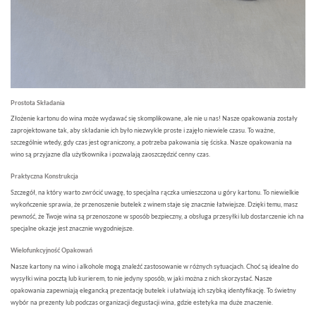
Prostota Składania
Złożenie kartonu do wina może wydawać się skomplikowane, ale nie u nas! Nasze opakowania zostały
zaprojektowane tak, aby składanie ich było niezwykle proste i zajęło niewiele czasu. To ważne,
szczególnie wtedy, gdy czas jest ograniczony, a potrzeba pakowania się ściska. Nasze opakowania na
wino są przyjazne dla użytkownika i pozwalają zaoszczędzić cenny czas.
Praktyczna Konstrukcja
Szczegół, na który warto zwrócić uwagę, to specjalna rączka umieszczona u góry kartonu. To niewielkie
wykończenie sprawia, że przenoszenie butelek z winem staje się znacznie łatwiejsze. Dzięki temu, masz
pewność, że Twoje wina są przenoszone w sposób bezpieczny, a obsługa przesyłki lub dostarczenie ich na
specjalne okazje jest znacznie wygodniejsze.
Wielofunkcyjność Opakowań
Nasze kartony na wino i alkohole mogą znaleźć zastosowanie w różnych sytuacjach. Choć są idealne do
wysyłki wina pocztą lub kurierem, to nie jedyny sposób, w jaki można z nich skorzystać. Nasze
opakowania zapewniają elegancką prezentację butelek i ułatwiają ich szybką identyfikację. To świetny
wybór na prezenty lub podczas organizacji degustacji wina, gdzie estetyka ma duże znaczenie.