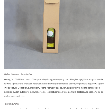
Wybór Kolorów i Rozmiarów
Wiemy, że różni klienci mają różne potrzeby, dlatego oferujemy szeroki wybór opcji. Nasze opakowania
na wino są dostępne w dwóch kolorach: naturalnym i jednostronnie białym, co pozwala dopasować je do
Twojego stylu. Dodatkowo, oferujemy różne rozmiary opakowań, dzięki którym można pomieścić od
jednej do dwóch butelek w jednym kartonie. To elastyczność, która pozwala dostosować opakowania do
konkretnych potrzeb.
Podsumowanie