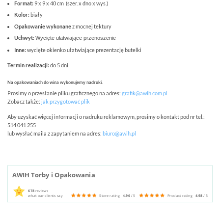
Format:
9 x 9 x 40 cm (szer. x dno x wys.)
Kolor:
biały
Opakowanie wykonane
z mocnej tektury
Uchwyt:
Wycięte ułatwiające przenoszenie
Inne:
wycięte okienko ułatwiające prezentację butelki
Termin realizacji:
do 5 dni
Na opakowaniach do wina wykonujemy nadruki.
Prosimy o przesłanie pliku graficznego na adres:
grafik@awih.com.pl
Zobacz także:
jak przygotować plik
Aby uzyskać więcej informacji o nadruku reklamowym, prosimy o kontakt pod nr tel.:
514 041 255
lub wysłać maila z zapytaniem na adres:
biuro@awih.pl
AWIH Torby i Opakowania
678
reviews
what our clients say
Store rating
4.96
/ 5
Product rating
4.98
/ 5