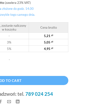
tto
(zawiera 23% VAT)
 złożone do godz. 14.00
 zwykle tego samego dnia.
, zostanie naliczony
Cena brutto
w koszyku
-
5,21
zł
3%
5,05
zł
5%
4,95
zł
.
33 cm, biała błysk quantity
Alternative:
DD TO CART
adzwoń: tel.
789 024 254