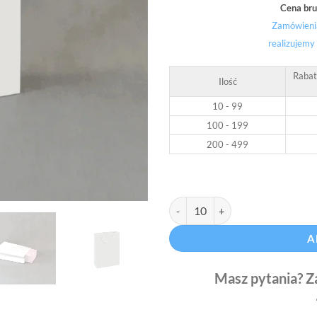
Cena bru
Zamówienia
realizujemy
Rabat
Ilość
10 - 99
100 - 199
200 - 499
Torba laminowana na A4, 24 x 9 x 
A
Masz pytania? Z