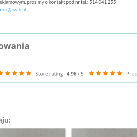
reklamowym, prosimy o kontakt pod nr tel.: 514 041 255
iuro@awih.pl
kowania
Store rating
4.96
/ 5
Prod
aju: