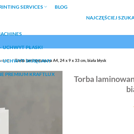
RINTING SERVICES
BLOG
NAJCZĘŚCIEJ SZUK
MACHINES
– UCHWYT PŁASKI
– UCHWYT SKRĘCANY
owane
»
Torba laminowana na A4, 24 x 9 x 33 cm, biała błysk
NE PREMIUM KRAFTLUX
Torba laminowana
bi