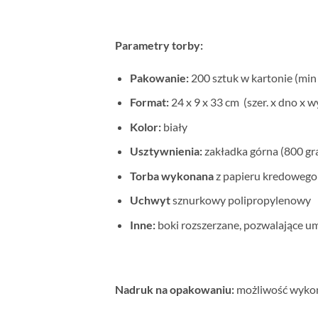
Parametry torby:
Pakowanie:
200 sztuk w kartonie (min 
Format:
24 x 9 x 33 cm (szer. x dno x w
Kolor:
biały
Usztywnienia:
zakładka górna (800 gr
Torba wykonana
z papieru kredowego
Uchwyt
sznurkowy polipropylenowy
Inne:
boki rozszerzane, pozwalające u
Nadruk na opakowaniu:
możliwość wykon