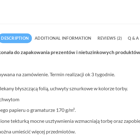
DESCRIPTION
ADDITIONAL INFORMATION
REVIEWS (2)
Q & A
konała do zapakowania prezentów i nietuzinkowych produktów
wana na zamówienie. Termin realizacji ok 3 tygodnie.
lekany błyszczącą folią, uchwyty sznurkowe w kolorze torby.
 uchwytom
bego papieru o gramaturze 170 g/m².
nione tekturką mocne usztywnienia wzmacniają torbę oraz zapobie
można umieścić więcej przedmiotów.