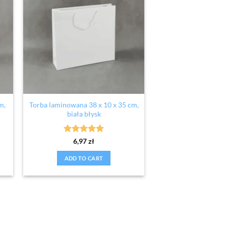
m,
Torba laminowana 38 x 10 x 35 cm,
biała błysk
Rated
5
6,97
zł
out of 5
ADD TO CART