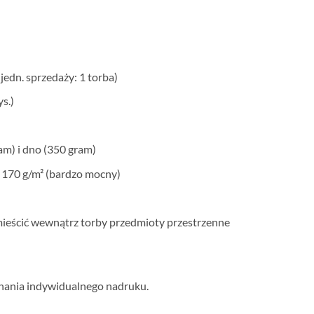
jedn. sprzedaży: 1 torba)
ys.)
am) i dno (350 gram)
 170 g/m² (bardzo mocny)
mieścić wewnątrz torby przedmioty przestrzenne
ania indywidualnego nadruku.