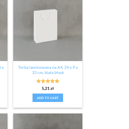
8 x
Torba laminowana na A4, 24 x 9 x
33 cm, biała błysk
Rated
5
5,21
zł
out of 5
ADD TO CART