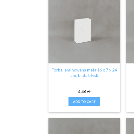
Torba laminowana mała 16 x 7 x 24
cm, biała błysk
4,46
zł
ADD TO CART