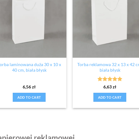
orba laminowana duża 30 x 10 x
Torba reklamowa 32 x 13 x 42 c
40 cm, biała błysk
biała błysk
Rated
5
6,56
zł
6,63
zł
out of 5
ADD TO CART
ADD TO CART
papierowej reklamowej