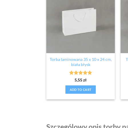
Torba laminowana 35 x 10 x 24 cm,
T
biała błysk
Rated
5
5,55
zł
out of 5
ADD TO CART
Szczególowy opis torby 