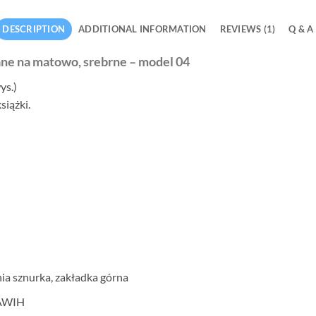
DESCRIPTION
ADDITIONAL INFORMATION
REVIEWS (1)
Q & A
ne na matowo, srebrne – model 04
ys.)
siążki.
a sznurka, zakładka górna
 AWIH