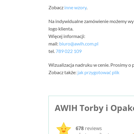
Zobacz
inne wzory
.
Na indywidualne zamówienie możemy wyko
logo klienta.
Więcej informacji:
mail:
biuro@awih.com.pl
tel.
789 022 109
Wizualizacja nadruku w cenie. Prosimy o p
Zobacz także:
jak przygotować plik
AWIH Torby i Opa
678
reviews