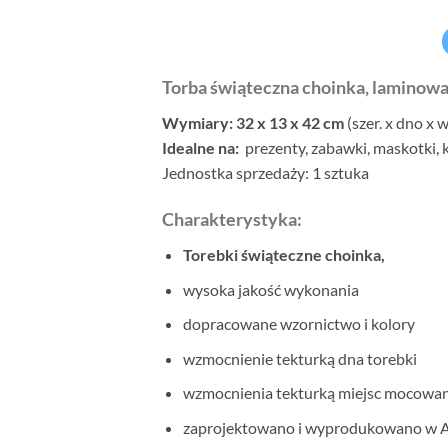
Torba świąteczna choinka, laminowa
Wymiary: 32 x 13 x 42 cm
(szer. x dno x w
Idealne na:
prezenty, zabawki, maskotki, k
Jednostka sprzedaży: 1 sztuka
Charakterystyka:
Torebki świąteczne choinka,
wysoka jakość wykonania
dopracowane wzornictwo i kolory
wzmocnienie tekturką dna torebki
wzmocnienia tekturką miejsc mocowani
zaprojektowano i wyprodukowano w