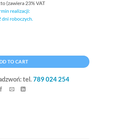
tto (zawiera 23% VAT
rmin realizacji:
2 dni roboczych.
 x 42 cm quantity
Alternative:
DD TO CART
adzwoń: tel.
789 024 254