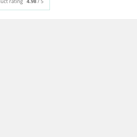
uct rating
4.98
/ 5