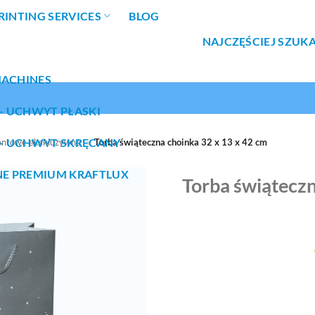
RINTING SERVICES
BLOG
NAJCZĘŚCIEJ SZUK
MACHINES
– UCHWYT PŁASKI
– UCHWYT SKRĘCANY
entowe ekskluzywne
»
Torba świąteczna choinka 32 x 13 x 42 cm
NE PREMIUM KRAFTLUX
Torba świąteczn