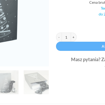
Cena bru
Te
do 
Torba świąteczna choinka 32 x 13
A
Masz pytania? Z