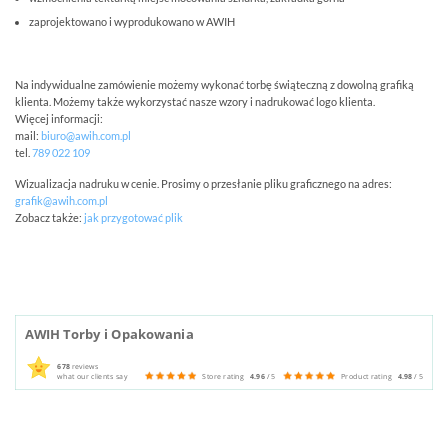
zaprojektowano i wyprodukowano w AWIH
Na indywidualne zamówienie możemy wykonać torbę świąteczną z dowolną grafiką
klienta. Możemy także wykorzystać nasze wzory i nadrukować logo klienta.
Więcej informacji:
mail:
biuro@awih.com.pl
tel.
789 022 109
Wizualizacja nadruku w cenie. Prosimy o przesłanie pliku graficznego na adres:
grafik@awih.com.pl
Zobacz także:
jak przygotować plik
AWIH Torby i Opakowania
678
reviews
what our clients say
Store rating
4.96
/ 5
Product rating
4.98
/ 5