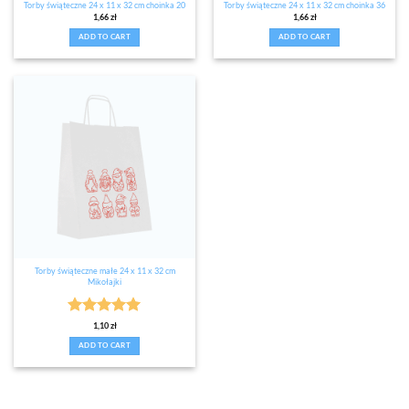
Torby świąteczne 24 x 11 x 32 cm choinka 20
Torby świąteczne 24 x 11 x 32 cm choinka 36
1,66
zł
1,66
zł
ADD TO CART
ADD TO CART
Torby świąteczne małe 24 x 11 x 32 cm
Mikołajki
Rated
5
1,10
zł
out of 5
ADD TO CART