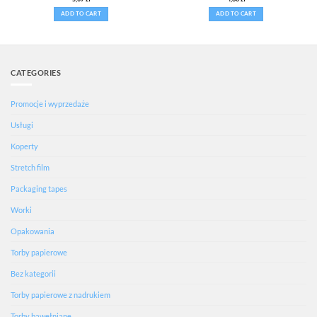
out of 5
ADD TO CART
ADD TO CART
CATEGORIES
Promocje i wyprzedaże
Usługi
Koperty
Stretch film
Packaging tapes
Worki
Opakowania
Torby papierowe
Bez kategorii
Torby papierowe z nadrukiem
Torby bawełniane