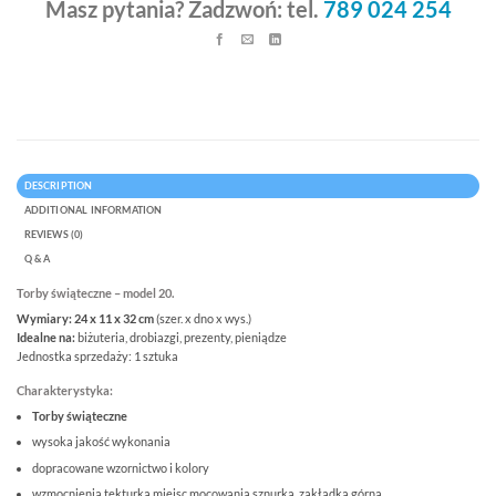
Masz pytania? Zadzwoń: tel.
789 024 254
DESCRIPTION
ADDITIONAL INFORMATION
REVIEWS (0)
Q & A
Torby świąteczne – model 20.
Wymiary: 24 x 11 x 32 cm
(szer. x dno x wys.)
Idealne na:
biżuteria, drobiazgi, prezenty, pieniądze
Jednostka sprzedaży: 1 sztuka
Charakterystyka:
Torby świąteczne
wysoka jakość wykonania
dopracowane wzornictwo i kolory
wzmocnienia tekturką miejsc mocowania sznurka, zakładka górna