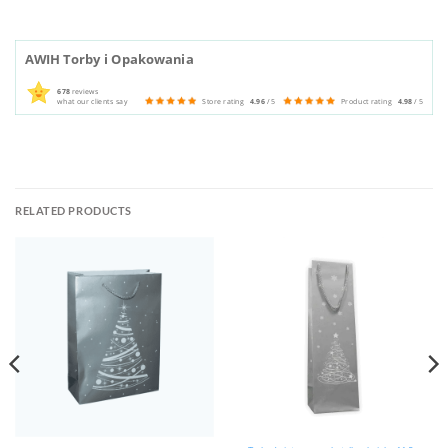
AWIH Torby i Opakowania
678
reviews
what our clients say
Store rating
4.96
/ 5
Product rating
4.98
/ 5
RELATED PRODUCTS