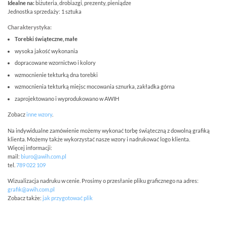
Idealne na:
biżuteria, drobiazgi, prezenty, pieniądze
Jednostka sprzedaży: 1 sztuka
Charakterystyka:
Torebki świąteczne, małe
wysoka jakość wykonania
dopracowane wzornictwo i kolory
wzmocnienie tekturką dna torebki
wzmocnienia tekturką miejsc mocowania sznurka, zakładka górna
zaprojektowano i wyprodukowano w AWIH
Zobacz
inne wzory
.
Na indywidualne zamówienie możemy wykonać torbę świąteczną z dowolną grafiką
klienta. Możemy także wykorzystać nasze wzory i nadrukować logo klienta.
Więcej informacji:
mail:
biuro@awih.com.pl
tel.
789 022 109
Wizualizacja nadruku w cenie. Prosimy o przesłanie pliku graficznego na adres:
grafik@awih.com.pl
Zobacz także:
jak przygotować plik