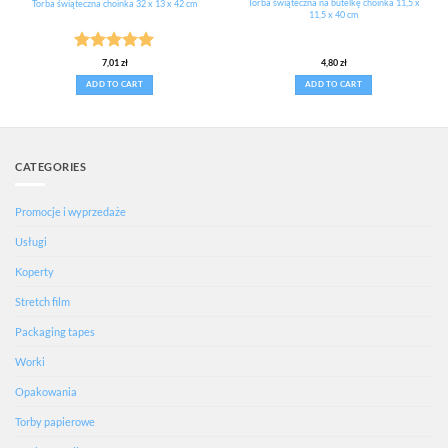
Torba świąteczna na butelkę choinka 11,5 x
Torba świąteczna choinka 32 x 13 x 42 cm
11,5 x 40 cm
Rated
5
7,01
zł
4,80
zł
out of 5
ADD TO CART
ADD TO CART
CATEGORIES
Promocje i wyprzedaże
Usługi
Koperty
Stretch film
Packaging tapes
Worki
Opakowania
Torby papierowe