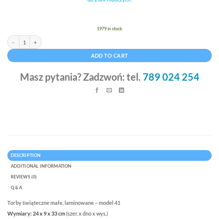
1979 in stock
Torby świąteczne małe 24 x 9 x 33 cm bombki quantity
Alternative:
ADD TO CART
Masz pytania? Zadzwoń: tel.
789 024 254
DESCRIPTION
ADDITIONAL INFORMATION
REVIEWS (0)
Q & A
Torby świąteczne małe, laminowane
– model 41
Wymiary: 24 x 9 x 33 cm
(szer. x dno x wys.)