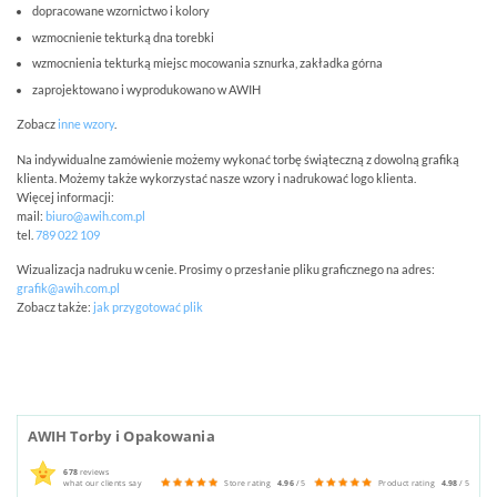
dopracowane wzornictwo i kolory
wzmocnienie tekturką dna torebki
wzmocnienia tekturką miejsc mocowania sznurka, zakładka górna
zaprojektowano i wyprodukowano w AWIH
Zobacz
inne wzory
.
Na indywidualne zamówienie możemy wykonać torbę świąteczną z dowolną grafiką
klienta. Możemy także wykorzystać nasze wzory i nadrukować logo klienta.
Więcej informacji:
mail:
biuro@awih.com.pl
tel.
789 022 109
Wizualizacja nadruku w cenie. Prosimy o przesłanie pliku graficznego na adres:
grafik@awih.com.pl
Zobacz także:
jak przygotować plik
AWIH Torby i Opakowania
678
reviews
what our clients say
Store rating
4.96
/ 5
Product rating
4.98
/ 5