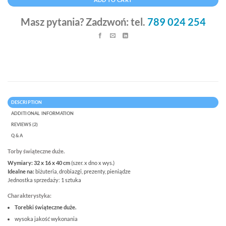
Masz pytania? Zadzwoń: tel.
789 024 254
DESCRIPTION
ADDITIONAL INFORMATION
REVIEWS (2)
Q & A
Torby świąteczne duże.
Wymiary: 32 x 16 x 40 cm
(szer. x dno x wys.)
Idealne na:
biżuteria, drobiazgi, prezenty, pieniądze
Jednostka sprzedaży: 1 sztuka
Charakterystyka:
Torebki świąteczne duże.
wysoka jakość wykonania