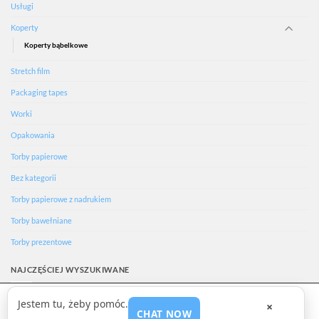
Usługi
Koperty
Koperty bąbelkowe
Stretch film
Packaging tapes
Worki
Opakowania
Torby papierowe
Bez kategorii
Torby papierowe z nadrukiem
Torby bawełniane
Torby prezentowe
NAJCZĘŚCIEJ WYSZUKIWANE
We are using cookies to give you the best experience on our
Ecology
Jestem tu, żeby pomóc.
×
website.
CHAT NOW