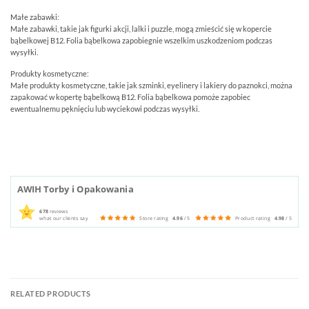
Małe zabawki:
Małe zabawki, takie jak figurki akcji, lalki i puzzle, mogą zmieścić się w kopercie
bąbelkowej B12. Folia bąbelkowa zapobiegnie wszelkim uszkodzeniom podczas
wysyłki.
Produkty kosmetyczne:
Małe produkty kosmetyczne, takie jak szminki, eyelinery i lakiery do paznokci, można
zapakować w kopertę bąbelkową B12. Folia bąbelkowa pomoże zapobiec
ewentualnemu pęknięciu lub wyciekowi podczas wysyłki.
AWIH Torby i Opakowania
678
reviews
what our clients say
Store rating
4.96
/ 5
Product rating
4.98
/ 5
RELATED PRODUCTS