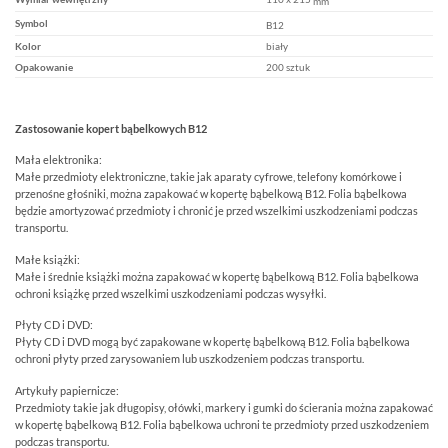
mm
Symbol
B12
Kolor
biały
Opakowanie
200 sztuk
Zastosowanie k
opert bąbelkowych
B12
Mała elektronika:
Małe przedmioty elektroniczne, takie jak aparaty cyfrowe, telefony komórkowe i
przenośne głośniki, można zapakować w kopertę bąbelkową B12. Folia bąbelkowa
będzie amortyzować przedmioty i chronić je przed wszelkimi uszkodzeniami podczas
transportu.
Małe książki:
Małe i średnie książki można zapakować w kopertę bąbelkową B12. Folia bąbelkowa
ochroni książkę przed wszelkimi uszkodzeniami podczas wysyłki.
Płyty CD i DVD:
Płyty CD i DVD mogą być zapakowane w kopertę bąbelkową B12. Folia bąbelkowa
ochroni płyty przed zarysowaniem lub uszkodzeniem podczas transportu.
Artykuły papiernicze:
Przedmioty takie jak długopisy, ołówki, markery i gumki do ścierania można zapakować
w kopertę bąbelkową B12. Folia bąbelkowa uchroni te przedmioty przed uszkodzeniem
podczas transportu.