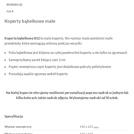
REVIEWS (0)
Q & A
Koperty bąbelkowe małe
Koperta bąbelkowa B12
to mała koperta. Ten rozmiar może pomieścić małe
przedmioty, które wymagają ochrony podczas wysyłki.
Folia bąbelkowa jest klejona na całej powierzchni koperty a nie tylko na zgrzewach
Samoprzylepny pasek klejący szer. 2 cm
Papier, zewnętrzna część koperty, jest dodatkowo pokryty polietylenem
Posiadają wąskie zgrzewy wokół koperty
Na białej kopercie oferujemy możliwość personalizacji poprzez nadruk w jednym lub
kilku kolorach, także nadruk zdjęcia. Wykonujemy nadruki od 50 sztuk.
Specyfikacja
140 x 225
Wymiar zewnętrzny
mm
110 x 215
Wymiar wewnętrzny