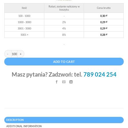
Rabat, zostanie naliczony w
Ilość
Cena brutto
koszyku
100 - 1000
-
0,30
zł
1000 - 3000
2%
0,29
zł
3001 - 5000
4%
0,29
zł
5001 +
8%
0,28
zł
.
Koperty bąbelkowe małe B12 białe 140 x 225 mm quantity
Alternative:
ADD TO CART
Masz pytania? Zadzwoń: tel.
789 024 254
DESCRIPTION
ADDITIONAL INFORMATION