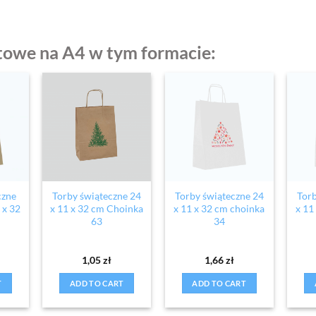
towe na A4 w tym formacie:
czne
Torby świąteczne 24
Torby świąteczne 24
Torb
 x 32
x 11 x 32 cm Choinka
x 11 x 32 cm choinka
x 11
63
34
1,05
zł
1,66
zł
T
ADD TO CART
ADD TO CART