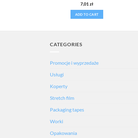
ted
5
Rated
5
4,80
zł
7,01
zł
t of 5
out of 5
D TO CART
ADD TO CART
CATEGORIES
Promocje i wyprzedaże
Usługi
Koperty
Stretch film
Packaging tapes
Worki
Opakowania