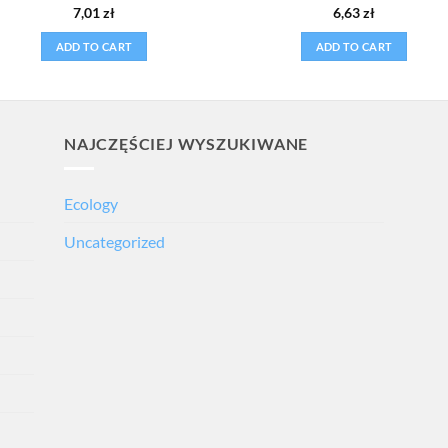
Rated
5
Rated
5
7,01
zł
6,63
zł
out of 5
out of 5
ADD TO CART
ADD TO CART
NAJCZĘŚCIEJ WYSZUKIWANE
Ecology
Uncategorized