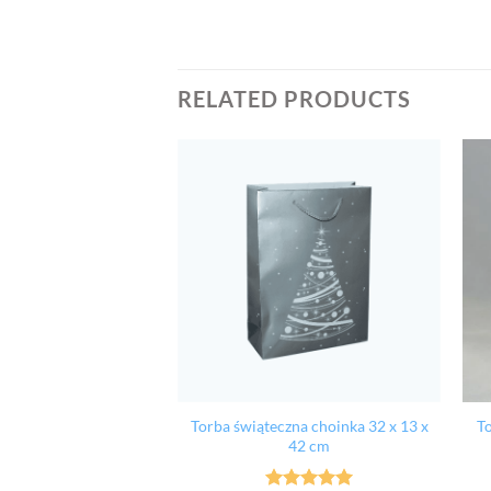
RELATED PRODUCTS
zna na butelkę 11,5 x
Torba świąteczna choinka 32 x 13 x
To
,5 x 40 cm
42 cm