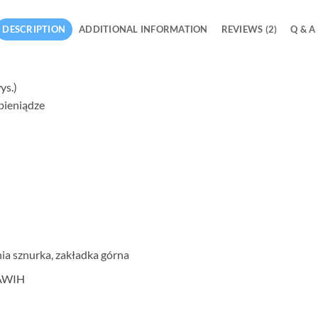
DESCRIPTION
ADDITIONAL INFORMATION
REVIEWS (2)
Q & A
ys.)
 pieniądze
a sznurka, zakładka górna
 AWIH