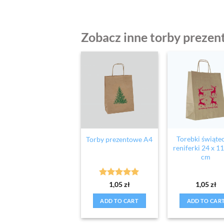
Zobacz inne torby prezen
Torebki świąte
Torby prezentowe A4
reniferki 24 x 11
cm
Rated
5
1,05
zł
1,05
zł
out of 5
ADD TO CART
ADD TO CAR