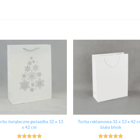
rby świąteczne gwiazdka 32 x 13
Torba reklamowa 32 x 13 x 42 c
x 42 cm
biała błysk