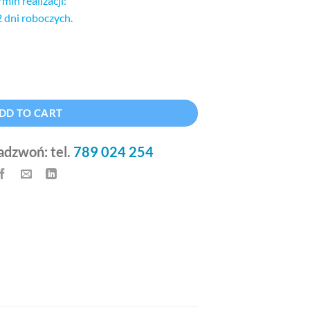
rmin realizacji:
2 dni roboczych.
Alternative:
DD TO CART
adzwoń: tel.
789 024 254