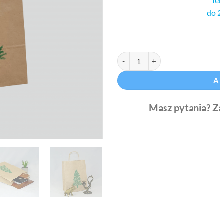
Te
do 
Torby prezentowe A4 quantity
A
Masz pytania? Z