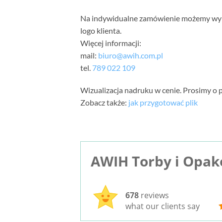
Na indywidualne zamówienie możemy wyko
logo klienta.
Więcej informacji:
mail:
biuro@awih.com.pl
tel.
789 022 109
Wizualizacja nadruku w cenie. Prosimy o p
Zobacz także:
jak przygotować plik
AWIH Torby i Opa
678
reviews
what our clients say