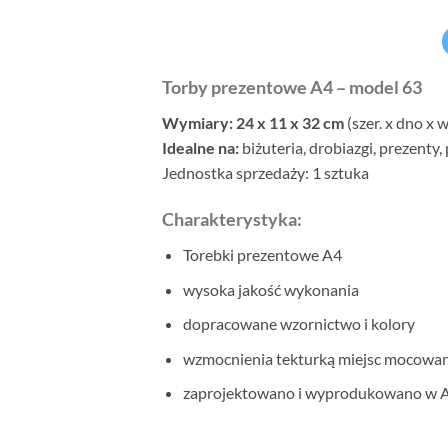
Torby prezentowe A4 – model 63
Wymiary: 24 x 11 x 32 cm
(szer. x dno x w
Idealne na:
biżuteria, drobiazgi, prezenty,
Jednostka sprzedaży: 1 sztuka
Charakterystyka:
Torebki prezentowe A4
wysoka jakość wykonania
dopracowane wzornictwo i kolory
wzmocnienia tekturką miejsc mocowani
zaprojektowano i wyprodukowano w