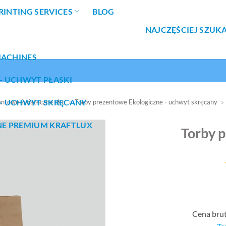
RINTING SERVICES
BLOG
NAJCZĘŚCIEJ SZUK
MACHINES
– UCHWYT PŁASKI
– UCHWYT SKRĘCANY
entowe świąteczne eko
»
Torby prezentowe Ekologiczne - uchwyt skręcany
»
NE PREMIUM KRAFTLUX
Torby 
Cena bru