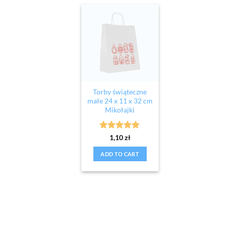
Torby świąteczne
małe 24 x 11 x 32 cm
Mikołajki
Rated
5
1,10
zł
out of 5
ADD TO CART