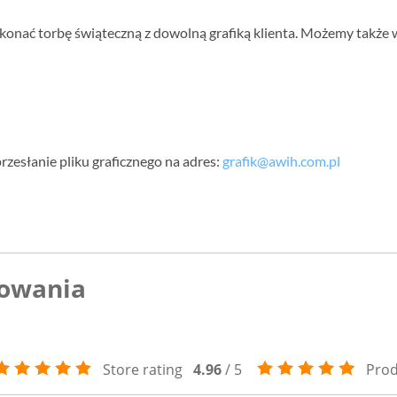
nać torbę świąteczną z dowolną grafiką klienta. Możemy także 
rzesłanie pliku graficznego na adres:
grafik@awih.com.pl
kowania
Store rating
4.96
/ 5
Prod