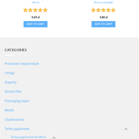
34 cm
40 cm w bombki
Rated
5
Rated
5
0,69
zł
4,80
zł
out of 5
out of 5
ADD TO CART
ADD TO CART
CATEGORIES
Promocje i wyprzedaże
Usługi
Koperty
Stretch film
Packaging tapes
Worki
Opakowania
Torby papierowe
Torby papierowe Kraftlux