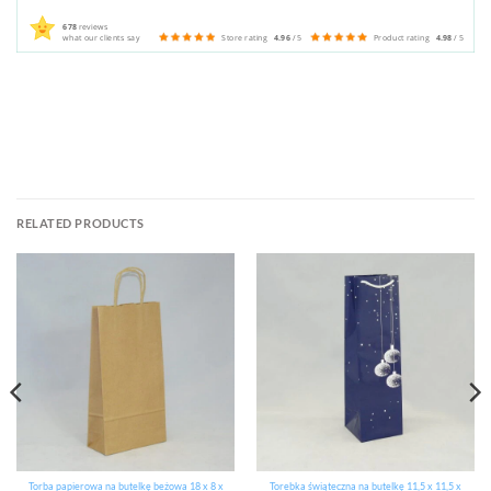
678
reviews
what our clients say
Store rating
4.96
/ 5
Product rating
4.98
/ 5
RELATED PRODUCTS
Torba papierowa na butelkę beżowa 18 x 8 x
Torebka świąteczna na butelkę 11,5 x 11,5 x