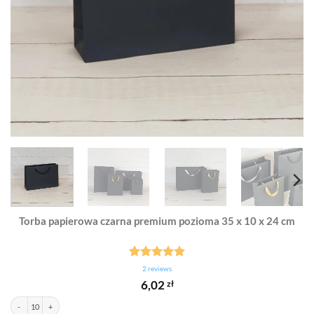
Torba papierowa czarna premium pozioma 35 x 10 x 24 cm
Rated
1
5.00
2
reviews
out of 5
6,02
zł
based on
customer
Torba papierowa czarna premium pozioma 35 x 10 x 24 cm quantity
Alternative:
rating