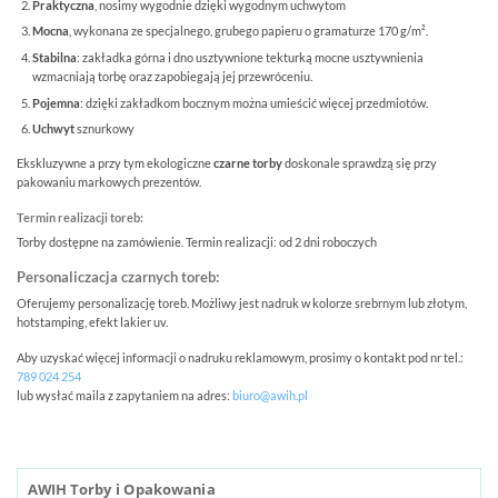
Praktyczna
, nosimy wygodnie dzięki wygodnym uchwytom
Mocna
, wykonana ze specjalnego, grubego papieru o gramaturze 170 g/m².
Stabilna
: zakładka górna i dno usztywnione tekturką mocne usztywnienia
wzmacniają torbę oraz zapobiegają jej przewróceniu.
Pojemna
: dzięki zakładkom bocznym można umieścić więcej przedmiotów.
Uchwyt
sznurkowy
Ekskluzywne a przy tym ekologiczne
czarne torby
doskonale sprawdzą się przy
pakowaniu markowych prezentów.
Termin realizacji toreb:
Torby dostępne na zamówienie. Termin realizacji: od 2 dni roboczych
Personaliczacja czarnych toreb:
Oferujemy personalizację toreb. Możliwy jest nadruk w kolorze srebrnym lub złotym,
hotstamping, efekt lakier uv.
Aby uzyskać więcej informacji o nadruku reklamowym, prosimy o kontakt pod nr tel.:
789 024 254
lub wysłać maila z zapytaniem na adres:
biuro@awih.pl
AWIH Torby i Opakowania