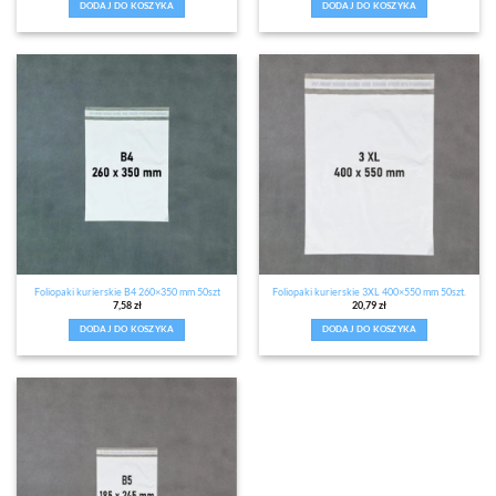
DODAJ DO KOSZYKA
DODAJ DO KOSZYKA
Foliopaki kurierskie B4 260×350 mm 50szt
Foliopaki kurierskie 3XL 400×550 mm 50szt.
7,58
zł
20,79
zł
DODAJ DO KOSZYKA
DODAJ DO KOSZYKA