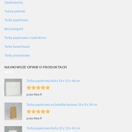
Opakowania
Taśmy pakowe
Torby papierowe
Bez kategorii
Torby papierowe z nadrukiem
Torby bawełniane
Torby prezentowe
NAJNOWSZE OPINIE O PRODUKTACH
Torba papierowa biała 54 x 15 x 46 cm
Oceniono
5
przez Alina R
na 5
Torba papierowa na butelkę beżowa 18 x 8 x 34 cm
Oceniono
5
przez Alina R
na 5
Torba papierowa biała 32 x 12 x 41 cm