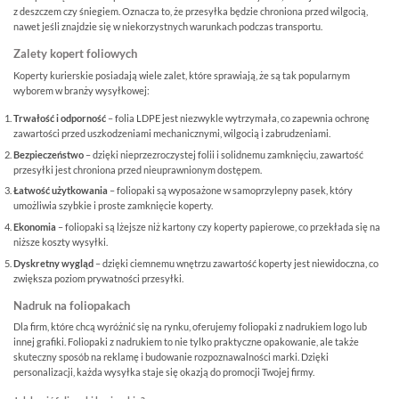
z deszczem czy śniegiem. Oznacza to, że przesyłka będzie chroniona przed wilgocią,
nawet jeśli znajdzie się w niekorzystnych warunkach podczas transportu.
Zalety kopert foliowych
Koperty kurierskie posiadają wiele zalet, które sprawiają, że są tak popularnym
wyborem w branży wysyłkowej:
Trwałość i odporność
– folia LDPE jest niezwykle wytrzymała, co zapewnia ochronę
zawartości przed uszkodzeniami mechanicznymi, wilgocią i zabrudzeniami.
Bezpieczeństwo
– dzięki nieprzezroczystej folii i solidnemu zamknięciu, zawartość
przesyłki jest chroniona przed nieuprawnionym dostępem.
Łatwość użytkowania
– foliopaki są wyposażone w samoprzylepny pasek, który
umożliwia szybkie i proste zamknięcie koperty.
Ekonomia
– foliopaki są lżejsze niż kartony czy koperty papierowe, co przekłada się na
niższe koszty wysyłki.
Dyskretny wygląd
– dzięki ciemnemu wnętrzu zawartość koperty jest niewidoczna, co
zwiększa poziom prywatności przesyłki.
Nadruk na foliopakach
Dla firm, które chcą wyróżnić się na rynku, oferujemy foliopaki z nadrukiem logo lub
innej grafiki. Foliopaki z nadrukiem to nie tylko praktyczne opakowanie, ale także
skuteczny sposób na reklamę i budowanie rozpoznawalności marki. Dzięki
personalizacji, każda wysyłka staje się okazją do promocji Twojej firmy.