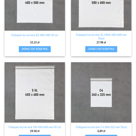
Foliopaki kurierskie XL MAX 500×600 mm
Foliopaki kurierskie B3 400×500 50 szt.
50szt
15,15
zł
27,98
zł
DODAJ DO KOSZYKA
DODAJ DO KOSZYKA
Foliopaki kurierskie 5Xl 450×600 mm 50 szt.
Foliopaki kurierskie C4 240×325 mm 50szt
29,58
zł
6,89
zł