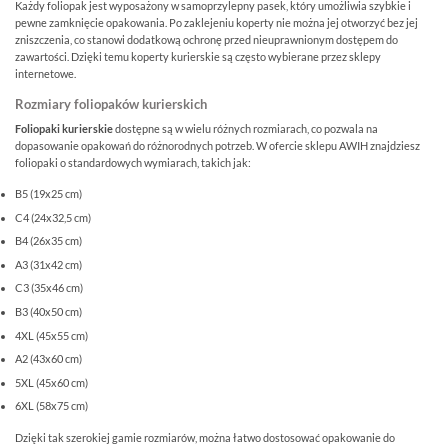
Każdy foliopak jest wyposażony w samoprzylepny pasek, który umożliwia szybkie i
pewne zamknięcie opakowania. Po zaklejeniu koperty nie można jej otworzyć bez jej
zniszczenia, co stanowi dodatkową ochronę przed nieuprawnionym dostępem do
zawartości. Dzięki temu koperty kurierskie są często wybierane przez sklepy
internetowe.
Rozmiary foliopaków kurierskich
Foliopaki kurierskie
dostępne są w wielu różnych rozmiarach, co pozwala na
dopasowanie opakowań do różnorodnych potrzeb. W ofercie sklepu AWIH znajdziesz
foliopaki o standardowych wymiarach, takich jak:
B5 (19x25 cm)
C4 (24x32,5 cm)
B4 (26x35 cm)
A3 (31x42 cm)
C3 (35x46 cm)
B3 (40x50 cm)
4XL (45x55 cm)
A2 (43x60 cm)
5XL (45x60 cm)
6XL (58x75 cm)
Dzięki tak szerokiej gamie rozmiarów, można łatwo dostosować opakowanie do