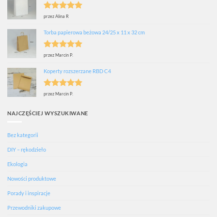
Oceniono
5
przez Alina R
na 5
Torba papierowa beżowa 24/25 x 11 x 32 cm
Oceniono
5
przez Marcin P.
na 5
Koperty rozszerzane RBD C4
Oceniono
5
przez Marcin P.
na 5
NAJCZĘŚCIEJ WYSZUKIWANE
Bez kategorii
DIY – rękodzieło
Ekologia
Nowości produktowe
Porady i inspiracje
Przewodniki zakupowe