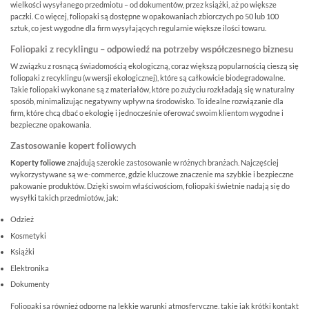
wielkości wysyłanego przedmiotu – od dokumentów, przez książki, aż po większe
paczki. Co więcej, foliopaki są dostępne w opakowaniach zbiorczych po 50 lub 100
sztuk, co jest wygodne dla firm wysyłających regularnie większe ilości towaru.
Foliopaki z recyklingu – odpowiedź na potrzeby współczesnego biznesu
W związku z rosnącą świadomością ekologiczną, coraz większą popularnością cieszą się
foliopaki z recyklingu (w wersji ekologicznej), które są całkowicie biodegradowalne.
Takie foliopaki wykonane są z materiałów, które po zużyciu rozkładają się w naturalny
sposób, minimalizując negatywny wpływ na środowisko. To idealne rozwiązanie dla
firm, które chcą dbać o ekologię i jednocześnie oferować swoim klientom wygodne i
bezpieczne opakowania.
Zastosowanie kopert foliowych
Koperty foliowe
znajdują szerokie zastosowanie w różnych branżach. Najczęściej
wykorzystywane są w e-commerce, gdzie kluczowe znaczenie ma szybkie i bezpieczne
pakowanie produktów. Dzięki swoim właściwościom, foliopaki świetnie nadają się do
wysyłki takich przedmiotów, jak:
Odzież
Kosmetyki
Książki
Elektronika
Dokumenty
Foliopaki są również odporne na lekkie warunki atmosferyczne, takie jak krótki kontakt