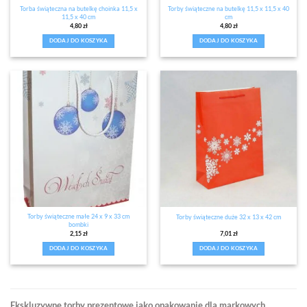
Torba świąteczna na butelkę choinka 11,5 x
Torby świąteczne na butelkę 11,5 x 11,5 x 40
11,5 x 40 cm
cm
4,80
zł
4,80
zł
DODAJ DO KOSZYKA
DODAJ DO KOSZYKA
Torby świąteczne małe 24 x 9 x 33 cm
Torby świąteczne duże 32 x 13 x 42 cm
bombki
2,15
zł
7,01
zł
DODAJ DO KOSZYKA
DODAJ DO KOSZYKA
Ekskluzywne torby prezentowe jako opakowanie dla markowych