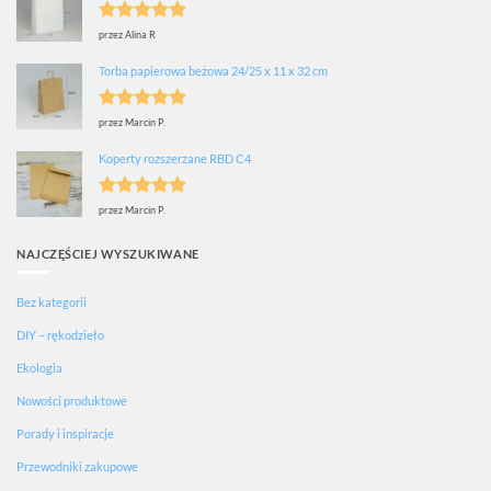
Oceniono
5
przez Alina R
na 5
Torba papierowa beżowa 24/25 x 11 x 32 cm
Oceniono
5
przez Marcin P.
na 5
Koperty rozszerzane RBD C4
Oceniono
5
przez Marcin P.
na 5
NAJCZĘŚCIEJ WYSZUKIWANE
Bez kategorii
DIY – rękodzieło
Ekologia
Nowości produktowe
Porady i inspiracje
Przewodniki zakupowe