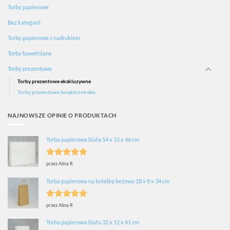
Torby papierowe
Bez kategorii
Torby papierowe z nadrukiem
Torby bawełniane
Torby prezentowe
Torby prezentowe ekskluzywne
Torby prezentowe świąteczne eko
NAJNOWSZE OPINIE O PRODUKTACH
Torba papierowa biała 54 x 15 x 46 cm
Oceniono
5
przez Alina R
na 5
Torba papierowa na butelkę beżowa 18 x 8 x 34 cm
Oceniono
5
przez Alina R
na 5
Torba papierowa biała 32 x 12 x 41 cm