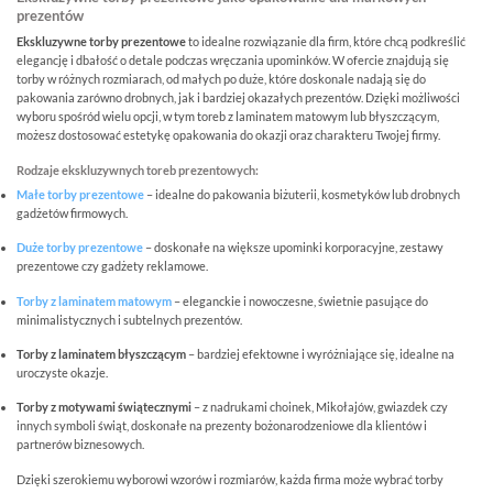
prezentów
Ekskluzywne torby prezentowe
to idealne rozwiązanie dla firm, które chcą podkreślić
elegancję i dbałość o detale podczas wręczania upominków. W ofercie znajdują się
torby w różnych rozmiarach, od małych po duże, które doskonale nadają się do
pakowania zarówno drobnych, jak i bardziej okazałych prezentów. Dzięki możliwości
wyboru spośród wielu opcji, w tym toreb z laminatem matowym lub błyszczącym,
możesz dostosować estetykę opakowania do okazji oraz charakteru Twojej firmy.
Rodzaje ekskluzywnych toreb prezentowych:
Małe torby prezentowe
– idealne do pakowania biżuterii, kosmetyków lub drobnych
gadżetów firmowych.
Duże torby prezentowe
– doskonałe na większe upominki korporacyjne, zestawy
prezentowe czy gadżety reklamowe.
Torby z laminatem matowym
– eleganckie i nowoczesne, świetnie pasujące do
minimalistycznych i subtelnych prezentów.
Torby z laminatem błyszczącym
– bardziej efektowne i wyróżniające się, idealne na
uroczyste okazje.
Torby z motywami świątecznymi
– z nadrukami choinek, Mikołajów, gwiazdek czy
innych symboli świąt, doskonałe na prezenty bożonarodzeniowe dla klientów i
partnerów biznesowych.
Dzięki szerokiemu wyborowi wzorów i rozmiarów, każda firma może wybrać torby