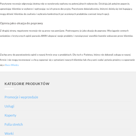
Pozytywne recenzje odgrywają istotną rolę w wywieraniu wpływu na potencjalnych nabywców. Działają jak potężne poparcie,
upewniając klientów w wyborze i wpływając na ich proces decyzyjny. Pozytywne doświadczenia, którymi dzielą się inni kupujący,
mogą skłonić klientów do zaufania i wybrania konkretnych już ocenionych produktów zamiast innych opcji.
Opinia jako okazja do poprawy
Z drugiej strony, negatywne recenzje nie są przez nas pomijane. Postrzegamy je jako okazję do poprawy. Wyciąganie cennych
wniosków z krytycznych opinii pozwala AWIH ulepszać swoje produkty i rozwiązywać wszelkie kwestie wskazane przez klientów.
Zachęcamy do pozostawienia opinii o naszej firmie oraz o produktach. Dla tych z Państwa, którzy nie dokonali zakupu w naszej
firmie i nie mogą recenzować a chcą zapoznać się z pytaniami naszych klientów lub chcą sami zadać pytania prosimy o zapoznanie
się z
Baza Wiedzy
KATEGORIE PRODUKTÓW
Promocje i wyprzedaże
Usługi
Koperty
Folia stretch
Worki