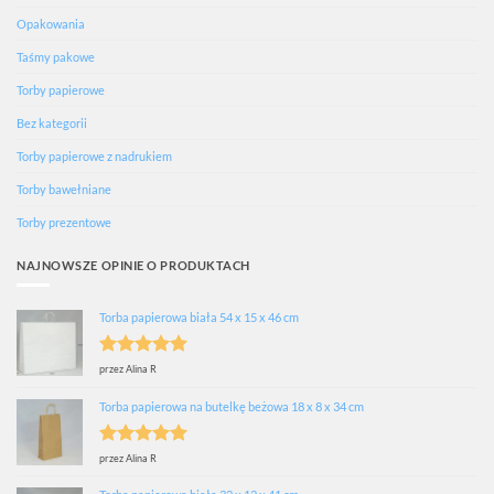
Opakowania
Taśmy pakowe
Torby papierowe
Bez kategorii
Torby papierowe z nadrukiem
Torby bawełniane
Torby prezentowe
NAJNOWSZE OPINIE O PRODUKTACH
Torba papierowa biała 54 x 15 x 46 cm
Oceniono
5
przez Alina R
na 5
Torba papierowa na butelkę beżowa 18 x 8 x 34 cm
Oceniono
5
przez Alina R
na 5