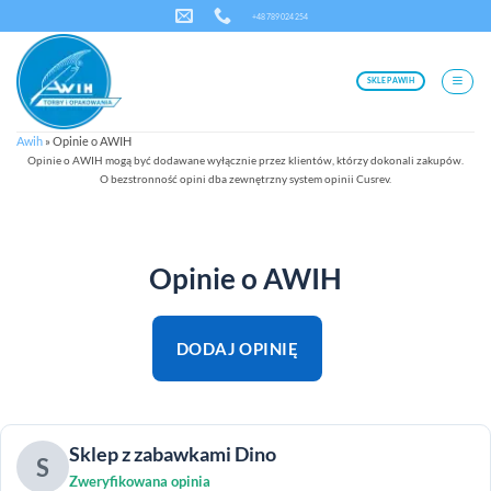
Przewiń
+48 789 024 254
do
zawartości
SKLEP AWIH
Awih
»
Opinie o AWIH
Opinie o AWIH mogą być dodawane wyłącznie przez klientów, którzy dokonali zakupów.
O bezstronność opini dba zewnętrzny system opinii Cusrev.
Opinie o AWIH
DODAJ OPINIĘ
Sklep z zabawkami Dino
S
Zweryfikowana opinia