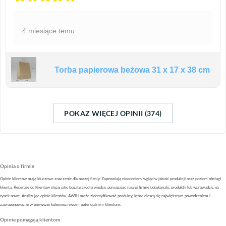
4 miesiące temu
Torba papierowa beżowa 31 x 17 x 38 cm
POKAZ WIĘCEJ OPINII (374)
Opinia o firmie
Opinie klientów mają kluczowe znaczenie dla naszej firmy. Zapewniają nieoceniony wgląd w jakość produkcji oraz poziom obsługi
klienta. Recenzje od klientów służą jako bogate źródło wiedzy, pomagając naszej firmie udoskonalić produkty lub wprowadzić na
rynek nowe. Analizując opinie klientów, AWIH może zidentyfikować produkty, które cieszą się największym powodzeniem i
zaproponować je w pierwszej kolejności swoim potencjalnym klientom.
Opinie pomagają klientom