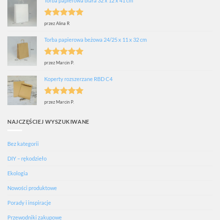
Torba papierowa biała 32 x 12 x 41 cm
Oceniono
5
przez Alina R
na 5
Torba papierowa beżowa 24/25 x 11 x 32 cm
Oceniono
5
przez Marcin P.
na 5
Koperty rozszerzane RBD C4
Oceniono
5
przez Marcin P.
na 5
NAJCZĘŚCIEJ WYSZUKIWANE
Bez kategorii
DIY – rękodzieło
Ekologia
Nowości produktowe
Porady i inspiracje
Jestem tu, żeby pomóc.
Przewodniki zakupowe