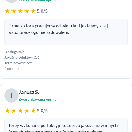
★★★★★
5.0/5
Firma z ktora pracujemy od wielu lat i jestesmy z tej
wspolpracy ogolnie zadowoleni.
Obsługa: 5/5
Jakość produktów: 5/5
Terminowość: 5/5
2 mies. temu
Janusz S.
J
Zweryfikowana opinia
★★★★★
5.0/5
Torby wykonane perfekcyjnie. Lepsza jakość niż w innych
firmach, choć parametry w ofertach były podobne.