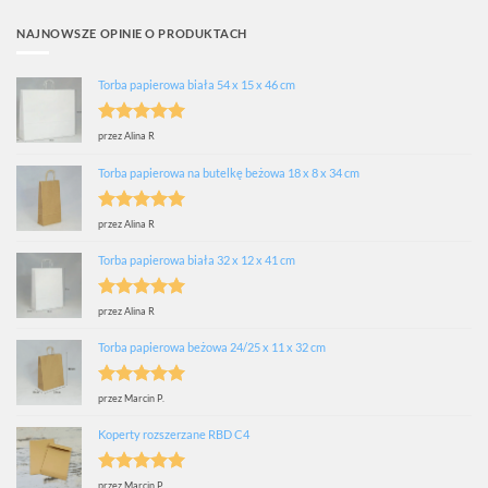
NAJNOWSZE OPINIE O PRODUKTACH
Torba papierowa biała 54 x 15 x 46 cm
Oceniono
5
przez Alina R
na 5
Torba papierowa na butelkę beżowa 18 x 8 x 34 cm
Oceniono
5
przez Alina R
na 5
Torba papierowa biała 32 x 12 x 41 cm
Oceniono
5
przez Alina R
na 5
Torba papierowa beżowa 24/25 x 11 x 32 cm
Oceniono
5
przez Marcin P.
na 5
Koperty rozszerzane RBD C4
Oceniono
5
przez Marcin P.