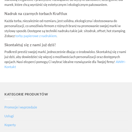
marek, które chcą wyróżnić się estetycznym i ekologicznym pakowaniem.
Nadruk na czarnych torbach Kraftlux
Każda torba, niezależnie od rozmiaru, jest solidna, ekologiczna i dostosowana do
personalizacji, co umożliwia firmom z różnych branż na promowanie swojej marki w
stylowy sposób. Dostępne są techniki nadruku takie jak: sitodruk, offset, hot stamping.
Zobacz
torby papierowe z nadrukiem
.
Skontaktuj się z nami już dziś!
Podkreśl prestiż swojej marki, jednocześnie dbając o środowisko. Skontaktuj się z nami
już dziś, aby dowiedzieć się więcej o możliwościach personalizacji oraz dostępnych
opcjach. Nasi eksperci pomogą Ci wybrać idealne rozwiązanie dla Twojej firmy!
AWIH -
Kontakt
KATEGORIE PRODUKTÓW
Promocje i wyprzedaże
Usługi
Koperty