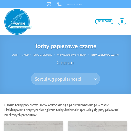
Przewiń
+48 789 024 254
do
zawartości
SKLEP AWIH
Torby papierowe czarne
Awih
»
Sklep
»
Torby papierowe
»
Torby papierowe Kraftlux
»
Torby papierowe czarne
FILTRUJ
Czarne torby papierowe. Torby wykonane są z papieru barwionego w masie.
Ekskluzywne a przy tym ekologiczne torby doskonale sprawdzą się przy pakowaniu
markowych prezentów.