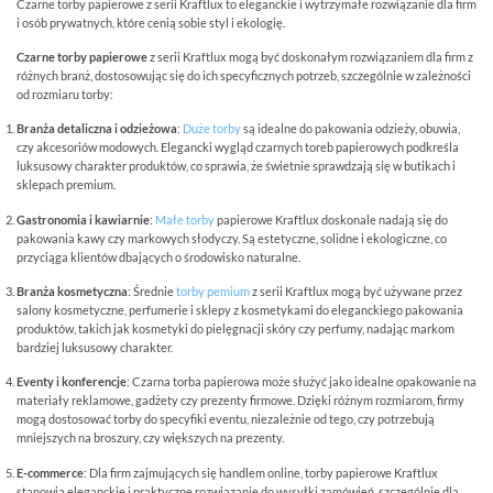
Czarne torby papierowe z serii Kraftlux to eleganckie i wytrzymałe rozwiązanie dla firm
i osób prywatnych, które cenią sobie styl i ekologię.
Czarne torby papierowe
z serii Kraftlux mogą być doskonałym rozwiązaniem dla firm z
różnych branż, dostosowując się do ich specyficznych potrzeb, szczególnie w zależności
od rozmiaru torby:
Branża detaliczna i odzieżowa
:
Duże torby
są idealne do pakowania odzieży, obuwia,
czy akcesoriów modowych. Elegancki wygląd czarnych toreb papierowych podkreśla
luksusowy charakter produktów, co sprawia, że świetnie sprawdzają się w butikach i
sklepach premium.
Gastronomia i kawiarnie
:
Małe torby
papierowe Kraftlux doskonale nadają się do
pakowania kawy czy markowych słodyczy. Są estetyczne, solidne i ekologiczne, co
przyciąga klientów dbających o środowisko naturalne.
Branża kosmetyczna
: Średnie
torby pemium
z serii Kraftlux mogą być używane przez
salony kosmetyczne, perfumerie i sklepy z kosmetykami do eleganckiego pakowania
produktów, takich jak kosmetyki do pielęgnacji skóry czy perfumy, nadając markom
bardziej luksusowy charakter.
Eventy i konferencje
: Czarna torba papierowa może służyć jako idealne opakowanie na
materiały reklamowe, gadżety czy prezenty firmowe. Dzięki różnym rozmiarom, firmy
mogą dostosować torby do specyfiki eventu, niezależnie od tego, czy potrzebują
mniejszych na broszury, czy większych na prezenty.
E-commerce
: Dla firm zajmujących się handlem online, torby papierowe Kraftlux
stanowią eleganckie i praktyczne rozwiązanie do wysyłki zamówień, szczególnie dla