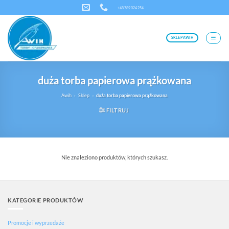
Przewiń
+48 789 024 254
do
zawartości
SKLEP AWIH
duża torba papierowa prążkowana
Awih
»
Sklep
»
duża torba papierowa prążkowana
FILTRUJ
Nie znaleziono produktów, których szukasz.
KATEGORIE PRODUKTÓW
Promocje i wyprzedaże