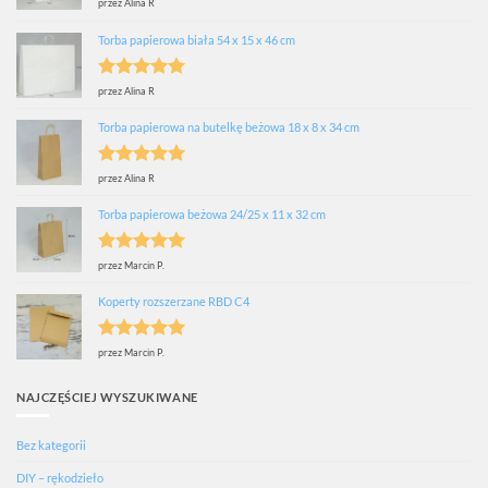
Oceniono
5
przez Alina R
na 5
Torba papierowa biała 54 x 15 x 46 cm
Oceniono
5
przez Alina R
na 5
Torba papierowa na butelkę beżowa 18 x 8 x 34 cm
Oceniono
5
przez Alina R
na 5
Torba papierowa beżowa 24/25 x 11 x 32 cm
Oceniono
5
przez Marcin P.
na 5
Koperty rozszerzane RBD C4
Oceniono
5
przez Marcin P.
na 5
NAJCZĘŚCIEJ WYSZUKIWANE
Bez kategorii
DIY – rękodzieło