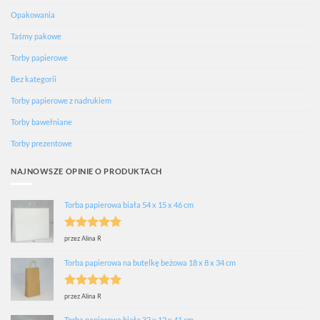
Opakowania
Taśmy pakowe
Torby papierowe
Bez kategorii
Torby papierowe z nadrukiem
Torby bawełniane
Torby prezentowe
NAJNOWSZE OPINIE O PRODUKTACH
Torba papierowa biała 54 x 15 x 46 cm
Oceniono
5
przez Alina R
na 5
Torba papierowa na butelkę beżowa 18 x 8 x 34 cm
Oceniono
5
przez Alina R
na 5
Torba papierowa biała 32 x 12 x 41 cm