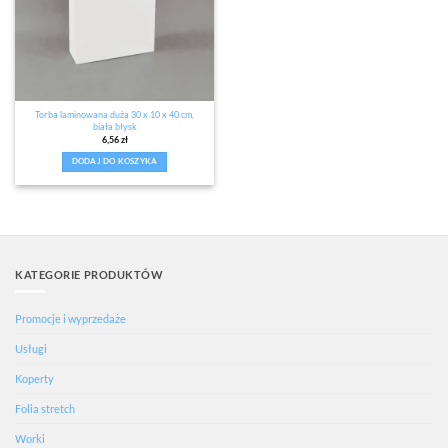
Torba laminowana duża 30 x 10 x 40 cm,
biała błysk
6,56
zł
DODAJ DO KOSZYKA
KATEGORIE PRODUKTÓW
Promocje i wyprzedaże
Usługi
Koperty
Folia stretch
Worki