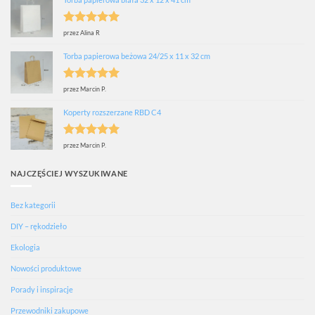
Oceniono
5
przez Alina R
na 5
Torba papierowa beżowa 24/25 x 11 x 32 cm
Oceniono
5
przez Marcin P.
na 5
Koperty rozszerzane RBD C4
Oceniono
5
przez Marcin P.
na 5
NAJCZĘŚCIEJ WYSZUKIWANE
Bez kategorii
DIY – rękodzieło
Ekologia
Nowości produktowe
Porady i inspiracje
Przewodniki zakupowe