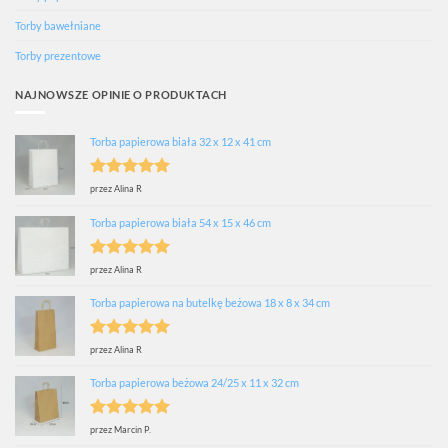
Torby bawełniane
Torby prezentowe
NAJNOWSZE OPINIE O PRODUKTACH
Torba papierowa biała 32 x 12 x 41 cm
Oceniono
5
przez Alina R
na 5
Torba papierowa biała 54 x 15 x 46 cm
Oceniono
5
przez Alina R
na 5
Torba papierowa na butelkę beżowa 18 x 8 x 34 cm
Oceniono
5
przez Alina R
na 5
Torba papierowa beżowa 24/25 x 11 x 32 cm
Oceniono
5
przez Marcin P.
na 5