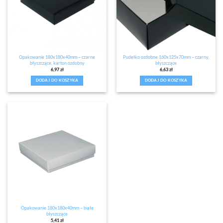
Opakowanie 180x180x40mm – czarne
Pudełko ozdobne 160x125x70mm – czarny,
błyszczące, karton ozdobny
błyszczące
6,97
zł
6,63
zł
DODAJ DO KOSZYKA
DODAJ DO KOSZYKA
Opakowanie 180x180x40mm – białe
błyszczące
5,41
zł