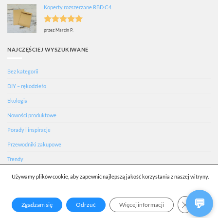
Koperty rozszerzane RBD C4
Oceniono
5
przez Marcin P.
na 5
NAJCZĘŚCIEJ WYSZUKIWANE
Bez kategorii
DIY – rękodzieło
Ekologia
Nowości produktowe
Porady i inspiracje
Przewodniki zakupowe
Trendy
Używamy plików cookie, aby zapewnić najlepszą jakość korzystania z naszej witryny.
O NAS
KONTAKT
DO POBRANIA
BLOG
BAZA WIEDZY
WSPÓŁPRACA
PUBLIKACJE I AKTUALNOŚCI
POLITYKA PRYWATNOŚCI
OPINIE O AWIH
ZAMKNIJ
Zgadzam się
Odrzuć
Więcej informacji
Copyright 2026 ©AWIH