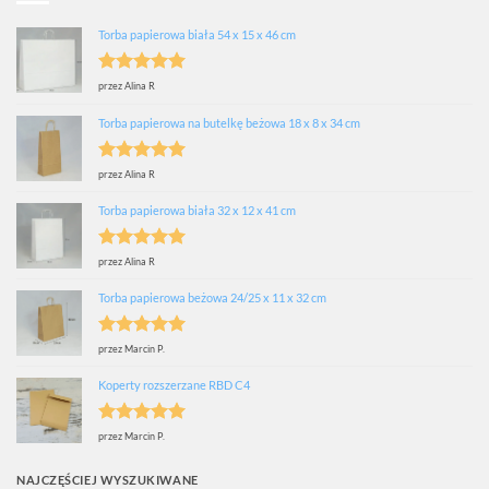
Torba papierowa biała 54 x 15 x 46 cm
Oceniono
5
przez Alina R
na 5
Torba papierowa na butelkę beżowa 18 x 8 x 34 cm
Oceniono
5
przez Alina R
na 5
Torba papierowa biała 32 x 12 x 41 cm
Oceniono
5
przez Alina R
na 5
Torba papierowa beżowa 24/25 x 11 x 32 cm
Oceniono
5
przez Marcin P.
na 5
Koperty rozszerzane RBD C4
Oceniono
5
przez Marcin P.
na 5
NAJCZĘŚCIEJ WYSZUKIWANE