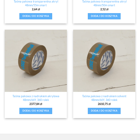
Taśma pakowa transparentna akryl
Taśma pakowa transparentna akryl
48mm/55m smart
48mm/50m smart
2,64
zł
2,52
zł
DODAJ DO KOSZYKA
DODAJ DO KOSZYKA
Taśma pakowa z nadrukiem akrylowa
Taśma pakowa z nadrukiem solvent
48mm/66Y, 360 rolek
48mm/66Y, 360 rolek
2377,84
zł
2610,75
zł
DODAJ DO KOSZYKA
DODAJ DO KOSZYKA