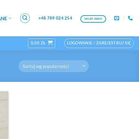
ANE
+48 789 024 254
SKLEP AWIH
0,00
ZŁ
LOGOWANIE / ZAREJESTRUJ SIĘ