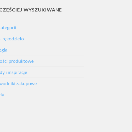
CZĘŚCIEJ WYSZUKIWANE
kategorii
– rękodzieło
ogia
ści produktowe
y i inspiracje
wodniki zakupowe
dy