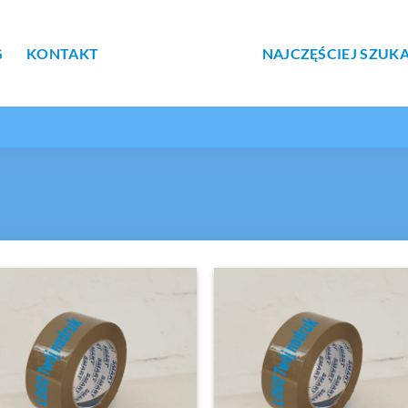
G
KONTAKT
NAJCZĘŚCIEJ SZUK