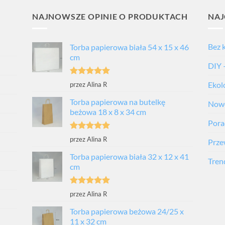
NAJNOWSZE OPINIE O PRODUKTACH
NAJ
Bez 
Torba papierowa biała 54 x 15 x 46
cm
DIY 
Oceniono
5
Ekol
przez Alina R
na 5
Torba papierowa na butelkę
Nowo
beżowa 18 x 8 x 34 cm
Porad
Oceniono
5
przez Alina R
Prze
na 5
Torba papierowa biała 32 x 12 x 41
Tren
cm
Oceniono
5
przez Alina R
na 5
Torba papierowa beżowa 24/25 x
11 x 32 cm