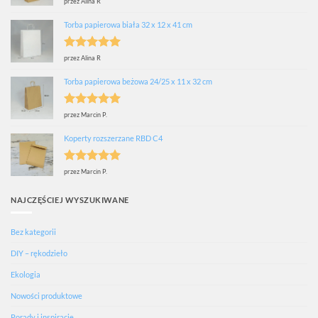
Oceniono
5
przez Alina R
na 5
Torba papierowa biała 32 x 12 x 41 cm
Oceniono
5
przez Alina R
na 5
Torba papierowa beżowa 24/25 x 11 x 32 cm
Oceniono
5
przez Marcin P.
na 5
Koperty rozszerzane RBD C4
Oceniono
5
przez Marcin P.
na 5
NAJCZĘŚCIEJ WYSZUKIWANE
Bez kategorii
DIY – rękodzieło
Ekologia
Nowości produktowe
Porady i inspiracje