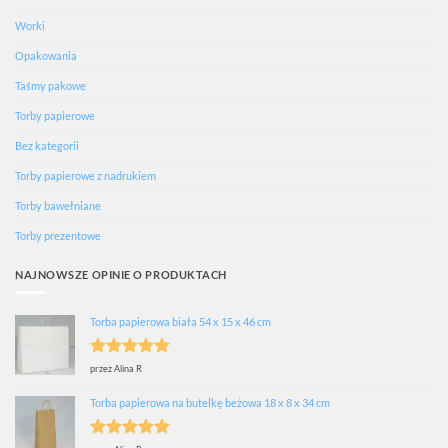
Worki
Opakowania
Taśmy pakowe
Torby papierowe
Bez kategorii
Torby papierowe z nadrukiem
Torby bawełniane
Torby prezentowe
NAJNOWSZE OPINIE O PRODUKTACH
Torba papierowa biała 54 x 15 x 46 cm
Oceniono
5
przez Alina R
na 5
Torba papierowa na butelkę beżowa 18 x 8 x 34 cm