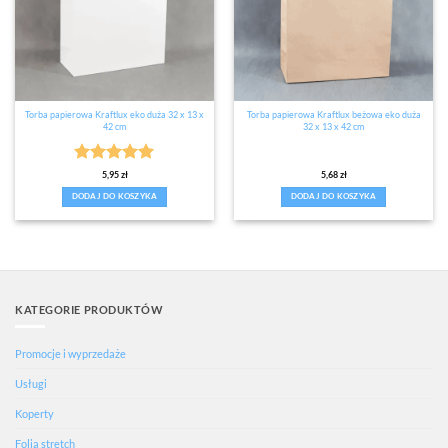
Torba papierowa Kraftlux eko duża 32 x 13 x
Torba papierowa Kraftlux beżowa eko duża
42 cm
32 x 13 x 42 cm
Oceniono
5
5,95
zł
5,68
zł
na 5
DODAJ DO KOSZYKA
DODAJ DO KOSZYKA
KATEGORIE PRODUKTÓW
Promocje i wyprzedaże
Usługi
Koperty
Folia stretch