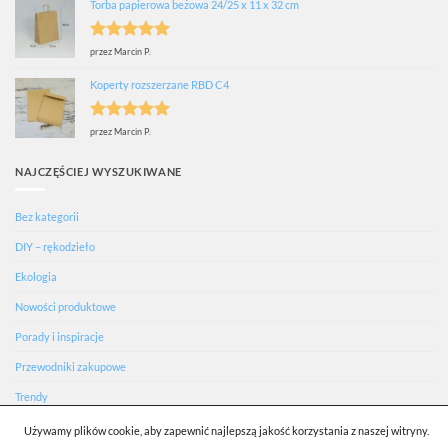
Torba papierowa beżowa 24/25 x 11 x 32 cm
Oceniono
5
przez Marcin P.
na 5
Koperty rozszerzane RBD C4
Oceniono
5
przez Marcin P.
na 5
NAJCZĘŚCIEJ WYSZUKIWANE
Bez kategorii
DIY – rękodzieło
Ekologia
Nowości produktowe
Porady i inspiracje
Przewodniki zakupowe
Trendy
Używamy plików cookie, aby zapewnić najlepszą jakość korzystania z naszej witryny.