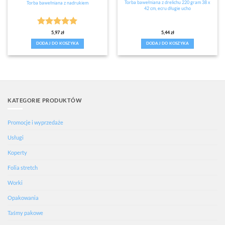
Torba bawełniana z drelichu 220 gram 38 x
Torba bawełniana z nadrukiem
42 cm, ecru długie ucho
Oceniono
5
5,97
zł
5,44
zł
na 5
DODAJ DO KOSZYKA
DODAJ DO KOSZYKA
KATEGORIE PRODUKTÓW
Promocje i wyprzedaże
Usługi
Koperty
Folia stretch
Worki
Opakowania
Taśmy pakowe