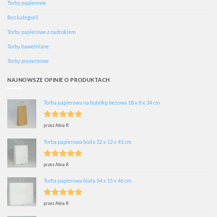
Torby papierowe
Bez kategorii
Torby papierowe z nadrukiem
Torby bawełniane
Torby prezentowe
NAJNOWSZE OPINIE O PRODUKTACH
Torba papierowa na butelkę beżowa 18 x 8 x 34 cm
Oceniono
5
przez Alina R
na 5
Torba papierowa biała 32 x 12 x 41 cm
Oceniono
5
przez Alina R
na 5
Torba papierowa biała 54 x 15 x 46 cm
Oceniono
5
przez Alina R
na 5