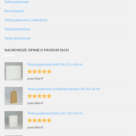
Torby papierowe
Bez kategorii
Torby papierowe z nadrukiem
Torby bawełniane
Torby prezentowe
NAJNOWSZE OPINIE O PRODUKTACH
Torba papierowa biała 54 x 15 x 46 cm
Oceniono
5
przez Alina R
na 5
Torba papierowa na butelkę beżowa 18 x 8 x 34 cm
Oceniono
5
przez Alina R
na 5
Torba papierowa biała 32 x 12 x 41 cm
Oceniono
5
przez Alina R
na 5