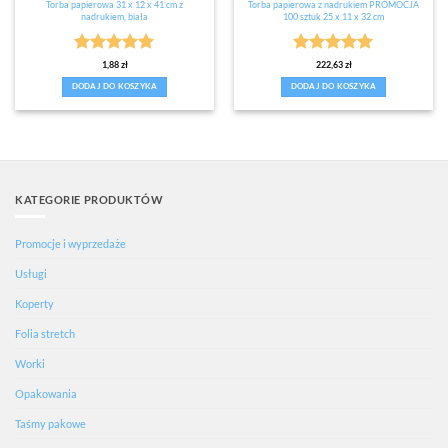
Torba papierowa 31 x 12 x 41 cm z
Torba papierowa z nadrukiem PROMOCJA
nadrukiem, biała
100 sztuk 25 x 11 x 32 cm
Oceniono
5
Oceniono
5
1,88
zł
222,63
zł
na 5
na 5
DODAJ DO KOSZYKA
DODAJ DO KOSZYKA
KATEGORIE PRODUKTÓW
Promocje i wyprzedaże
Usługi
Koperty
Folia stretch
Worki
Opakowania
Taśmy pakowe