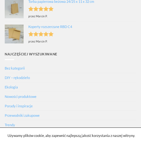
Torba papierowa beżowa 24/25 x 11 x 32 cm
Oceniono
5
przez Marcin P.
na 5
Koperty rozszerzane RBD C4
Oceniono
5
przez Marcin P.
na 5
NAJCZĘŚCIEJ WYSZUKIWANE
Bez kategorii
DIY – rękodzieło
Ekologia
Nowości produktowe
Porady i inspiracje
Przewodniki zakupowe
Trendy
Używamy plików cookie, aby zapewnić najlepszą jakość korzystania z naszej witryny.