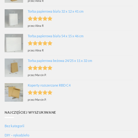
Oceniono
5
przez Alina R
na 5
Torba papierowa biała 32 x 12 x 41 cm
Oceniono
5
przez Alina R
na 5
Torba papierowa biała 54 x 15 x 46 cm
Oceniono
5
przez Alina R
na 5
Torba papierowa beżowa 24/25 x 11 x 32 cm
Oceniono
5
przez Marcin P.
na 5
Koperty rozszerzane RBD C4
Oceniono
5
przez Marcin P.
na 5
NAJCZĘŚCIEJ WYSZUKIWANE
Bez kategorii
DIY – rękodzieło