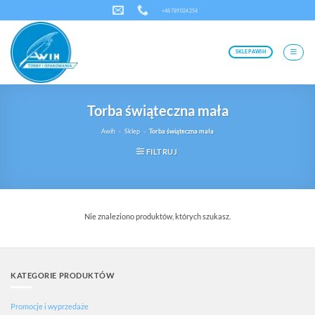
Przewiń
+48 789 024 254
do
zawartości
SKLEP AWIH
Torba świąteczna mała
Awih
»
Sklep
»
Torba świąteczna mała
FILTRUJ
Nie znaleziono produktów, których szukasz.
KATEGORIE PRODUKTÓW
Promocje i wyprzedaże