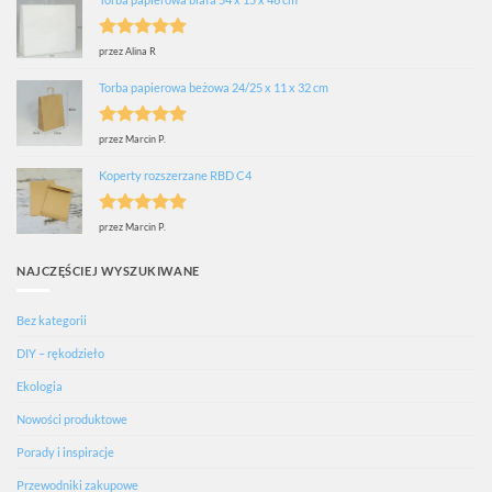
Oceniono
5
przez Alina R
na 5
Torba papierowa beżowa 24/25 x 11 x 32 cm
Oceniono
5
przez Marcin P.
na 5
Koperty rozszerzane RBD C4
Oceniono
5
przez Marcin P.
na 5
NAJCZĘŚCIEJ WYSZUKIWANE
Bez kategorii
DIY – rękodzieło
Ekologia
Nowości produktowe
Porady i inspiracje
Przewodniki zakupowe