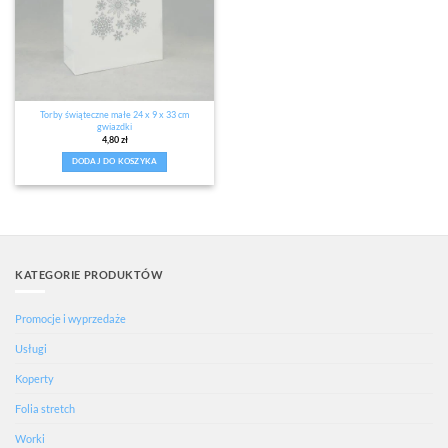
Torby świąteczne małe 24 x 9 x 33 cm
gwiazdki
4,80
zł
DODAJ DO KOSZYKA
KATEGORIE PRODUKTÓW
Promocje i wyprzedaże
Usługi
Koperty
Folia stretch
Worki