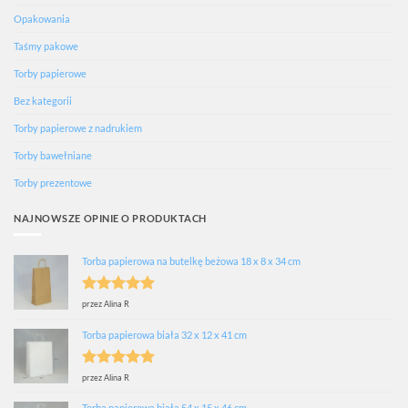
Opakowania
Taśmy pakowe
Torby papierowe
Bez kategorii
Torby papierowe z nadrukiem
Torby bawełniane
Torby prezentowe
NAJNOWSZE OPINIE O PRODUKTACH
Torba papierowa na butelkę beżowa 18 x 8 x 34 cm
Oceniono
5
przez Alina R
na 5
Torba papierowa biała 32 x 12 x 41 cm
Oceniono
5
przez Alina R
na 5
Torba papierowa biała 54 x 15 x 46 cm