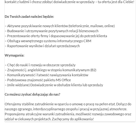
kontakt z ludźmi i chcesz zdobyć doświadczenie w sprzedaży – ta oferta jest dla Ciebie!
Do Twoich zadań należeć będzie:
– Aktywne pozyskiwanie nowych klientów (telefonicznie, mailowo, online)
– Budowanie i utrzymywanie pozytywnych relacji biznesowych
– Prezentowanie oferty firmy i dopasowywanie jej do potrzeb klienta
– Obsługa wewnętrznego systemu informatycznego CRM
– Raportowanie wyników i działań sprzedażowych
Wymagania:
– Chęć do nauki i rozwoju w obszarze sprzedaży
– Znajomości j. angielskiego w stopniu komunikatywnym (B2)
– Komunikatywność i łatwość nawiązywania kontaktów
– Podstawowa znajomość pakietu MS Office
– (mile widziane) Doświadczenie w obsłudze klienta lub sprzedaży
Co możesz zyskać dołączając do nas?
Oferujemy stabilne zatrudnienie w oparciu o umowę o pracę na pełen etat. Dołącz do
naszego zgranego, interdyscyplinarnego zespołu i pracuj w przyjaznej atmosferze.
Proponujemy atrakcyjne warunki zatrudnienia, możliwość rozwoju zawodowego oraz
udział w ciekawych projektach. Zachęcamy do aplikowania!