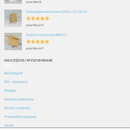
Oceniono
5
przez Alina R
na 5
Torba papierowa beżowa 24/25 x 11 x 32 cm
Oceniono
5
przez Marcin P.
na 5
Koperty rozszerzane RBD C4
Oceniono
5
przez Marcin P.
na 5
NAJCZĘŚCIEJ WYSZUKIWANE
Bez kategorii
DIY – rękodzieło
Ekologia
Nowości produktowe
Porady i inspiracje
Przewodniki zakupowe
Trendy