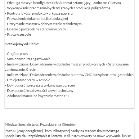
– Obsługa maszyn introligatorskich (Automat sztancujący, Laminator, Gilotyna,
– Wykonywanie prac manualnych związanych z produkcją poligraficzną
– Kontrola jakości produktu – arkusze papieru
– Prowadzenie dokumentacji produkcyjnej
– Utrzymanie maszyn w dobrym stanie technicznym
– Dbanie o porządek na stanowisku pracy
– Praca w zespole
Oczekujemy od Ciebie:
– Chęć do pracy
– Sumienność i zaangażowanie
– (mile widziane) Doświadczenie w obsłudze maszyn produkcyjnych – Sztancowanie,
Laminowanie, Cięcie
– (mile widziane) Doświadczenie w obsłudze ploterów CNC i urządzeń introligatorskich
– Umiejętność pracy w zespole
– Dokładność i precyzja w wykonywaniu zleceń
– Dokładność, kreatywność i zmysł techniczny
– Zdolności manualne i wyczucie materiału
Młodszy Specjalista ds. Pozyskiwania Klientów
Poszukujemy energicznej i komunikatywnej osoby na stanowisko
Młodszego
Specjalisty ds. Pozyskiwania Klientów
. Jeśli jesteś otwarty na nowe wyzwania, lubisz