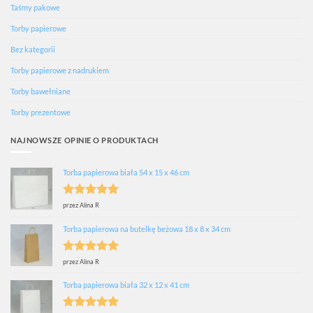
Taśmy pakowe
Torby papierowe
Bez kategorii
Torby papierowe z nadrukiem
Torby bawełniane
Torby prezentowe
NAJNOWSZE OPINIE O PRODUKTACH
Torba papierowa biała 54 x 15 x 46 cm
Oceniono
5
przez Alina R
na 5
Torba papierowa na butelkę beżowa 18 x 8 x 34 cm
Oceniono
5
przez Alina R
na 5
Torba papierowa biała 32 x 12 x 41 cm