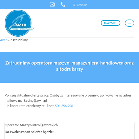
Przewiń
+48 789 024 254
do
zawartości
SKLEP AWIH
Awih
»
Zatrudnimy
Zatrudnimy operatora maszyn, magazyniera, handlowca oraz
sitodrukarzy
Poniżej aktualne oferty pracy. Osoby zainteresowane prosimy o aplikowanie na adres
mailowy marketing@awih.pl
lub kontakt telefoniczny tel. kont.
501 256 996
Operator Maszyn Introligatorskich
Do Twoich zadań należeć będzie: