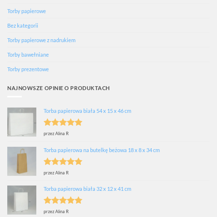
Torby papierowe
Bez kategorii
Torby papierowe z nadrukiem
Torby bawełniane
Torby prezentowe
NAJNOWSZE OPINIE O PRODUKTACH
Torba papierowa biała 54 x 15 x 46 cm
Oceniono
5
przez Alina R
na 5
Torba papierowa na butelkę beżowa 18 x 8 x 34 cm
Oceniono
5
przez Alina R
na 5
Torba papierowa biała 32 x 12 x 41 cm
Oceniono
5
przez Alina R