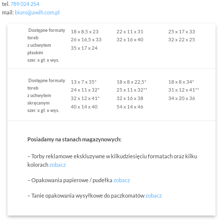
tel.
789 024 254
mail:
biuro@awih.com.pl
Dostępne
formaty
18 x 8,5 x 23
22 x 11 x 31
25 x 17 x 33
toreb
26 x 16,5 x 33
32 x 16 x 40
32 x 22 x 25
z uchwytem
35 x 17 x 24
płaskim
szer. x gł. x wys.
Dostępne
formaty
13 x 7 x 35*
18 x 8 x 22,5*
18 x 8 x 34*
toreb
24 x 11 x 32*
25 x 11 x 32**
31 x 12 x 41**
z uchwytem
32 x 12 x 41*
32 x 16 x 38
34 x 20 x 36
skręcanym
40 x 14 x 40
54 x 14 x 46
szer. x gł. x wys.
Posiadamy na stanach magazynowych:
– Torby reklamowe ekskluzywne w kilkudziesięciu formatach oraz kilku
kolorach
zobacz
– Opakowania papierowe / pudełka
zobacz
– Tanie opakowania wysyłkowe do paczkomatów
zobacz