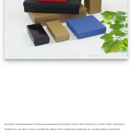
Hurtownia toreb papierowych i hurtownia opakowań to niezwykłe miejsca, które tworzymy z myślą o Tobie i potrzebach
Twojej firmy, ale także w trosce o środowisko. Nasze torby i opakowania wykonane są z wysokiej jakości materiałów