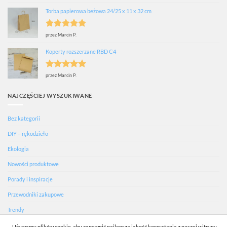
na 5
Torba papierowa beżowa 24/25 x 11 x 32 cm
Oceniono
5
przez Marcin P.
na 5
Koperty rozszerzane RBD C4
Oceniono
5
przez Marcin P.
na 5
NAJCZĘŚCIEJ WYSZUKIWANE
Bez kategorii
DIY – rękodzieło
Ekologia
Nowości produktowe
Porady i inspiracje
Przewodniki zakupowe
Trendy