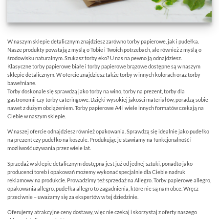
W naszym sklepie detalicznym znajdziesz zarówno torby papierowe, jak i pudełka.
Nasze produkty powstają z myślą o Tobie i Twoich potrzebach, ale również z myślą o
środowisku naturalnym. Szukasz torby eko? U nas na pewno ją odnajdziesz.
Klasyczne torby papierowe białe i torby papierowe brązowe dostępne są w naszym
sklepie detalicznym. W ofercie znajdziesz także torby w innych kolorach oraz torby
bawełniane.
Torby doskonale się sprawdzą jako torby na wino, torby na prezent, torby dla
gastronomii czy torby cateringowe. Dzięki wysokiej jakości materiałów, poradzą sobie
nawet z dużym obciążeniem. Torby papierowe A4 i wiele innych formatów czekają na
Ciebie w naszym sklepie.
W naszej ofercie odnajdziesz również opakowania. Sprawdzą się idealnie jako pudełko
na prezent czy pudełko na koszule. Produkując je stawiamy na funkcjonalność i
możliwość używania przez wiele lat.
Sprzedaż w sklepie detalicznym dostępna jest już od jednej sztuki, ponadto jako
producenci toreb i opakowań możemy wykonać specjalnie dla Ciebie nadruk
reklamowy na produkcie. Prowadzimy też sprzedaż na Allegro. Torby papierowe allegro,
opakowania allegro, pudełka allegro to zagadnienia, które nie są nam obce. Wręcz
przeciwnie – uważamy się za ekspertów w tej dziedzinie.
Oferujemy atrakcyjne ceny dostawy, więc nie czekaj i skorzystaj z oferty naszego