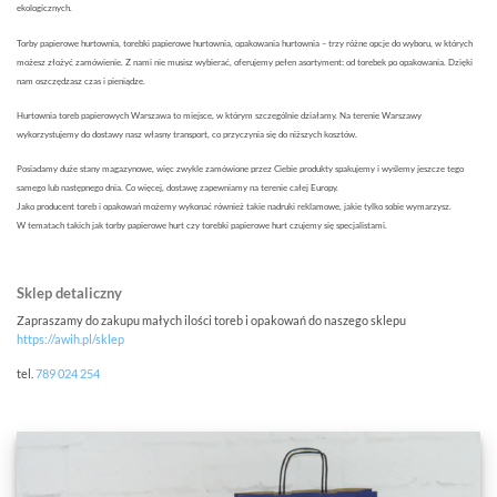
ekologicznych.
Torby papierowe hurtownia, torebki papierowe hurtownia, opakowania hurtownia – trzy różne opcje do wyboru, w których
możesz złożyć zamówienie. Z nami nie musisz wybierać, oferujemy pełen asortyment: od torebek po opakowania. Dzięki
nam oszczędzasz czas i pieniądze.
Hurtownia toreb papierowych Warszawa to miejsce, w którym szczególnie działamy. Na terenie Warszawy
wykorzystujemy do dostawy nasz własny transport, co przyczynia się do niższych kosztów.
Posiadamy duże stany magazynowe, więc zwykle zamówione przez Ciebie produkty spakujemy i wyślemy jeszcze tego
samego lub następnego dnia. Co więcej, dostawę zapewniamy na terenie całej Europy.
Jako producent toreb i opakowań możemy wykonać również takie nadruki reklamowe, jakie tylko sobie wymarzysz.
W tematach takich jak torby papierowe hurt czy torebki papierowe hurt czujemy się specjalistami.
Sklep detaliczny
Zapraszamy do zakupu małych ilości toreb i opakowań do naszego sklepu
https://awih.pl/sklep
tel.
789 024 254