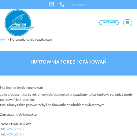
Przewiń
+48 789 024 254
do
zawartości
SKLEP AWIH
Awih
»
Hurtownia toreb i opakowań
HURTOWNIA TOREB I OPAKOWAŃ
Hurtownia toreb i opakowań
Jako producent toreb reklamowych i opakowań prowadzimy także hurtową sprzedaż toreb i
opakowań bez nadruku.
Posiadamy także gotowe torby i opakowania z nadrukiem świątecznym.
Zapraszamy do kontaktu:
DZIAŁ HANDLOWY
tel.
789 022 109
tel.
789 022 807