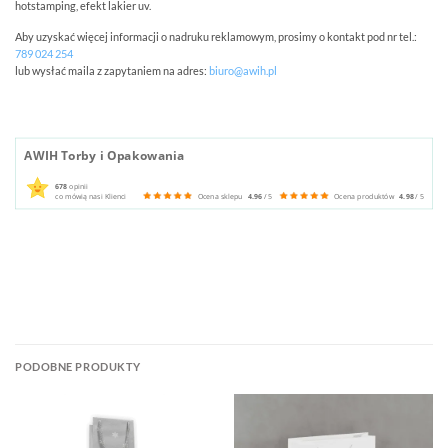
hotstamping, efekt lakier uv.
Aby uzyskać więcej informacji o nadruku reklamowym, prosimy o kontakt pod nr tel.:
789 024 254
lub wysłać maila z zapytaniem na adres:
biuro@awih.pl
AWIH Torby i Opakowania
678
opinii
co mówią nasi Klienci
Ocena sklepu
4.96
/ 5
Ocena produktów
4.98
/ 5
PODOBNE PRODUKTY