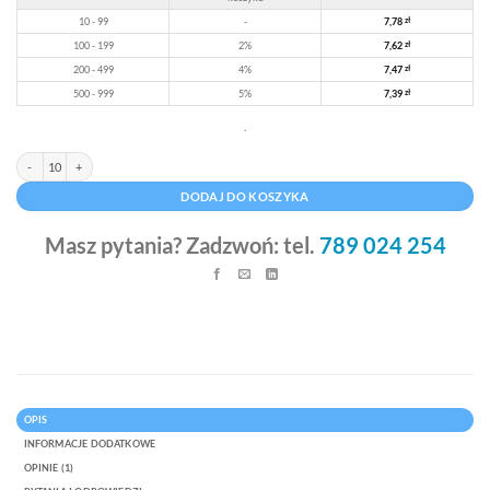
klienta
10 - 99
-
7,78
zł
100 - 199
2%
7,62
zł
200 - 499
4%
7,47
zł
500 - 999
5%
7,39
zł
.
ilość Torba papierowa czarna premium duża 32 x 13 x 42 cm
Alternative:
DODAJ DO KOSZYKA
Masz pytania? Zadzwoń: tel.
789 024 254
OPIS
INFORMACJE DODATKOWE
OPINIE (1)