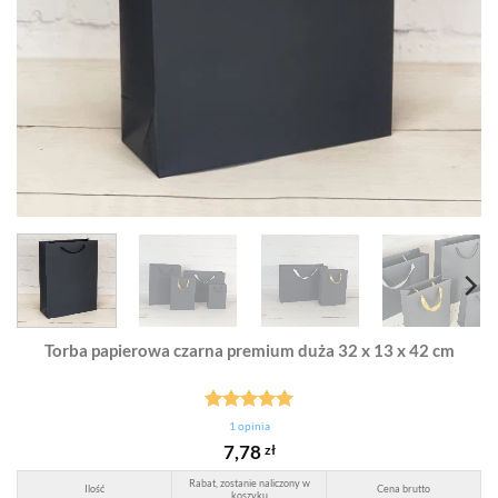
Torba papierowa czarna premium duża 32 x 13 x 42 cm
Oceniony
1
1
opinia
5.00
na 5
7,78
zł
na
podstawie
Rabat, zostanie naliczony w
Ilość
Cena brutto
oceny
koszyku