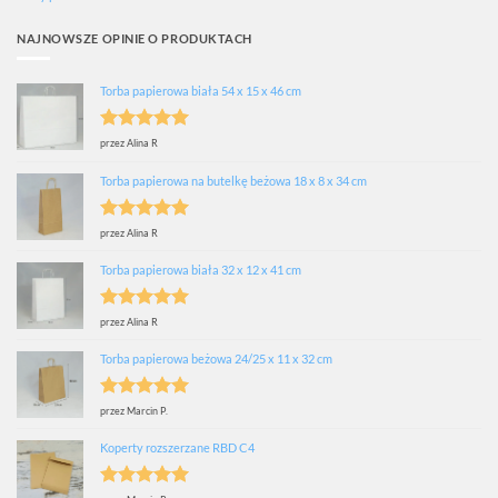
NAJNOWSZE OPINIE O PRODUKTACH
Torba papierowa biała 54 x 15 x 46 cm
Oceniono
5
przez Alina R
na 5
Torba papierowa na butelkę beżowa 18 x 8 x 34 cm
Oceniono
5
przez Alina R
na 5
Torba papierowa biała 32 x 12 x 41 cm
Oceniono
5
przez Alina R
na 5
Torba papierowa beżowa 24/25 x 11 x 32 cm
Oceniono
5
przez Marcin P.
na 5
Koperty rozszerzane RBD C4