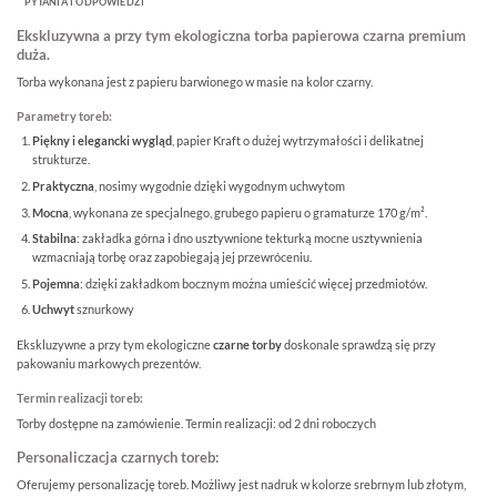
PYTANIA I ODPOWIEDZI
Ekskluzywna a przy tym ekologiczna torba papierowa czarna premium
duża.
Torba wykonana jest z papieru barwionego w masie na kolor czarny.
Parametry toreb:
Piękny i elegancki wygląd
, papier Kraft o dużej wytrzymałości i delikatnej
strukturze.
Praktyczna
, nosimy wygodnie dzięki wygodnym uchwytom
Mocna
, wykonana ze specjalnego, grubego papieru o gramaturze 170 g/m².
Stabilna
: zakładka górna i dno usztywnione tekturką mocne usztywnienia
wzmacniają torbę oraz zapobiegają jej przewróceniu.
Pojemna
: dzięki zakładkom bocznym można umieścić więcej przedmiotów.
Uchwyt
sznurkowy
Ekskluzywne a przy tym ekologiczne
czarne torby
doskonale sprawdzą się przy
pakowaniu markowych prezentów.
Termin realizacji toreb:
Torby dostępne na zamówienie. Termin realizacji: od 2 dni roboczych
Personaliczacja czarnych toreb:
Oferujemy personalizację toreb. Możliwy jest nadruk w kolorze srebrnym lub złotym,