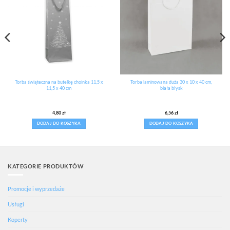
Torba świąteczna na butelkę choinka 11,5 x
Torba laminowana duża 30 x 10 x 40 cm,
11,5 x 40 cm
biała błysk
4,80
zł
6,56
zł
DODAJ DO KOSZYKA
DODAJ DO KOSZYKA
KATEGORIE PRODUKTÓW
Promocje i wyprzedaże
Usługi
Koperty