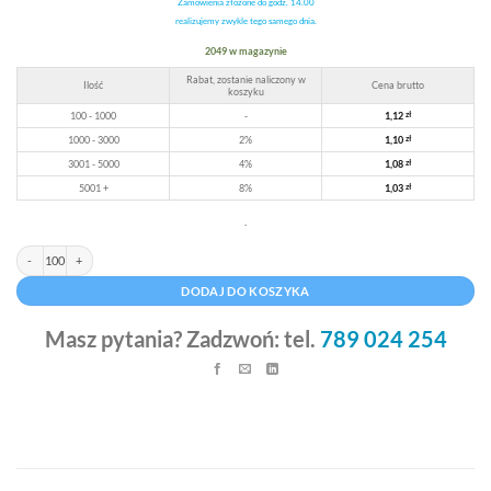
Zamówienia złożone do godz. 14.00
klienta
realizujemy zwykle tego samego dnia.
2049 w magazynie
Rabat, zostanie naliczony w
Ilość
Cena brutto
koszyku
100 - 1000
-
1,12
zł
1000 - 3000
2%
1,10
zł
3001 - 5000
4%
1,08
zł
5001 +
8%
1,03
zł
.
ilość Koperty bąbelkowe duże K20 brązowe 380 x 480 mm
Alternative:
DODAJ DO KOSZYKA
Masz pytania? Zadzwoń: tel.
789 024 254