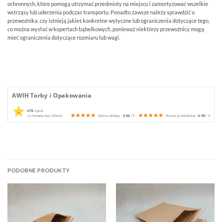
ochronnych, które pomogą utrzymać przedmioty na miejscu i zamortyzować wszelkie
wstrząsy lub uderzenia podczas transportu. Ponadto zawsze należy sprawdzić u
przewoźnika, czy istnieją jakieś konkretne wytyczne lub ograniczenia dotyczące tego,
co można wysłać w kopertach bąbelkowych, ponieważ niektórzy przewoźnicy mogą
mieć ograniczenia dotyczące rozmiaru lub wagi.
AWIH Torby i Opakowania
678
opinii
co mówią nasi Klienci
Ocena sklepu
4.96
/ 5
Ocena produktów
4.98
/ 5
PODOBNE PRODUKTY