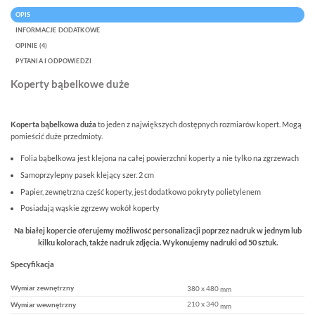
OPIS
INFORMACJE DODATKOWE
OPINIE (4)
PYTANIA I ODPOWIEDZI
Koperty bąbelkowe duże
Koperta bąbelkowa duża
to jeden z największych dostępnych rozmiarów kopert. Mogą
pomieścić duże przedmioty.
Folia bąbelkowa jest klejona na całej powierzchni koperty a nie tylko na zgrzewach
Samoprzylepny pasek klejący szer. 2 cm
Papier, zewnętrzna część koperty, jest dodatkowo pokryty polietylenem
Posiadają wąskie zgrzewy wokół koperty
Na białej kopercie oferujemy możliwość personalizacji poprzez nadruk w jednym lub
kilku kolorach, także nadruk zdjęcia. Wykonujemy nadruki od 50 sztuk.
Specyfikacja
Wymiar zewnętrzny
380 x 480
mm
210 x 340
Wymiar wewnętrzny
mm