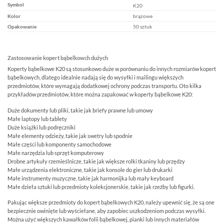
Symbol
K20
Kolor
brązowe
Opakowanie
50 sztuk
Zastosowanie kopert bąbelkowch dużych
Koperty bąbelkowe K20 są stosunkowo duże w porównaniu do innych rozmiarów kopert
bąbelkowych, dlatego idealnie nadają się do wysyłki i mailingu większych
przedmiotów, które wymagają dodatkowej ochrony podczas transportu. Oto kilka
przykładów przedmiotów, które można zapakować w koperty bąbelkowe K20:
Duże dokumenty lub pliki, takie jak briefy prawne lub umowy
Małe laptopy lub tablety
Duże książki lub podręczniki
Małe elementy odzieży, takie jak swetry lub spodnie
Małe części lub komponenty samochodowe
Małe narzędzia lub sprzęt komputerowy
Drobne artykuły rzemieślnicze, takie jak większe rolki tkaniny lub przędzy
Małe urządzenia elektroniczne, takie jak konsole do gier lub drukarki
Małe instrumenty muzyczne, takie jak harmonijka lub mały keyboard
Małe dzieła sztuki lub przedmioty kolekcjonerskie, takie jak rzeźby lub figurki.
Pakując większe przedmioty do kopert bąbelkowych K20, należy upewnić się, że są one
bezpiecznie owinięte lub wyściełane, aby zapobiec uszkodzeniom podczas wysyłki.
Można użyć większych kawałków folii bąbelkowej, pianki lub innych materiałów