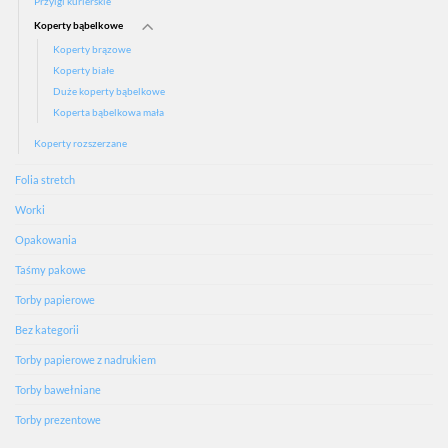
Przylgi kurierskie
Koperty bąbelkowe
Koperty brązowe
Koperty białe
Duże koperty bąbelkowe
Koperta bąbelkowa mała
Koperty rozszerzane
Folia stretch
Worki
Opakowania
Taśmy pakowe
Torby papierowe
Bez kategorii
Torby papierowe z nadrukiem
Torby bawełniane
Torby prezentowe