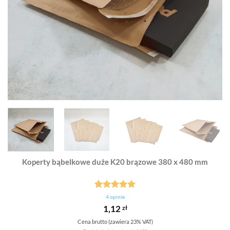
Koperty bąbelkowe duże K20 brązowe 380 x 480 mm
Oceniony
1
4
opinie
5.00
na 5
1,12
zł
na
podstawie
Cena brutto (zawiera 23% VAT)
oceny