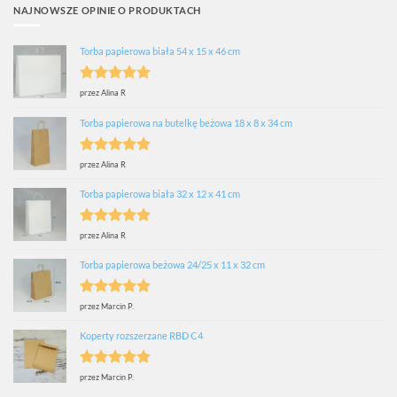
NAJNOWSZE OPINIE O PRODUKTACH
Torba papierowa biała 54 x 15 x 46 cm
Oceniono
5
przez Alina R
na 5
Torba papierowa na butelkę beżowa 18 x 8 x 34 cm
Oceniono
5
przez Alina R
na 5
Torba papierowa biała 32 x 12 x 41 cm
Oceniono
5
przez Alina R
na 5
Torba papierowa beżowa 24/25 x 11 x 32 cm
Oceniono
5
przez Marcin P.
na 5
Koperty rozszerzane RBD C4
Oceniono
5
przez Marcin P.
na 5