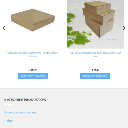
Opakowanie 180x180x40mm – złote, karton
Karton do paczkomatu duży 320 x 220 x 130
ozdobny
mm
7,00
zł
1,65
zł
DODAJ DO KOSZYKA
DODAJ DO KOSZYKA
KATEGORIE PRODUKTÓW
Promocje i wyprzedaże
Usługi