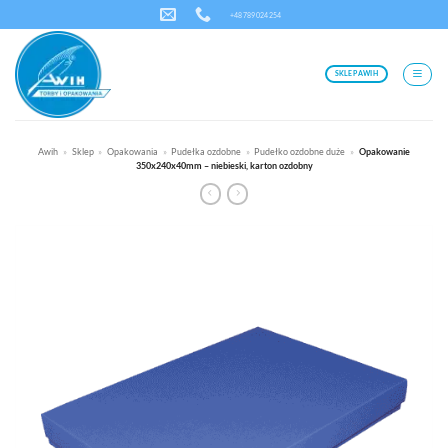
Przewiń
+48 789 024 254
do
zawartości
SKLEP AWIH
Awih
»
Sklep
»
Opakowania
»
Pudełka ozdobne
»
Pudełko ozdobne duże
»
Opakowanie
350x240x40mm – niebieski, karton ozdobny