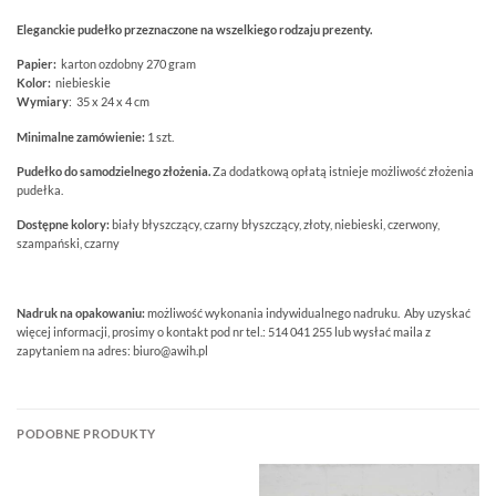
Eleganckie pudełko przeznaczone na wszelkiego rodzaju prezenty.
Papier:
karton ozdobny 270 gram
Kolor:
niebieskie
Wymiary
: 35 x 24 x 4 cm
Minimalne zamówienie:
1 szt.
Pudełko do samodzielnego złożenia.
Za dodatkową opłatą istnieje możliwość złożenia
pudełka.
Dostępne kolory:
biały błyszczący, czarny błyszczący, złoty, niebieski, czerwony,
szampański, czarny
Nadruk na opakowaniu:
możliwość wykonania indywidualnego nadruku. Aby uzyskać
więcej informacji, prosimy o kontakt pod nr tel.: 514 041 255 lub wysłać maila z
zapytaniem na adres: biuro@awih.pl
PODOBNE PRODUKTY