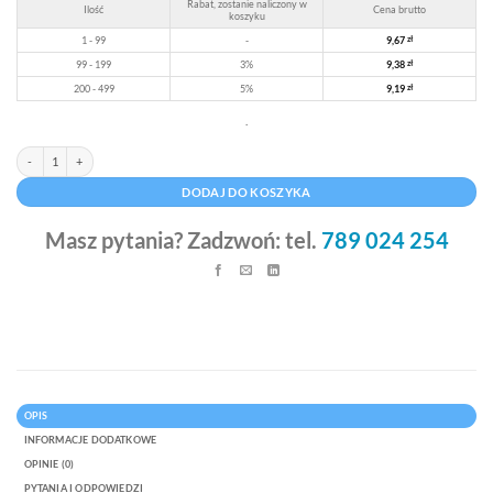
Rabat, zostanie naliczony w
Ilość
Cena brutto
koszyku
1 - 99
-
9,67
zł
99 - 199
3%
9,38
zł
200 - 499
5%
9,19
zł
.
ilość Opakowanie 350x240x40mm - niebieski, karton ozdobny
Alternative:
DODAJ DO KOSZYKA
Masz pytania? Zadzwoń: tel.
789 024 254
OPIS
INFORMACJE DODATKOWE
OPINIE (0)
PYTANIA I ODPOWIEDZI