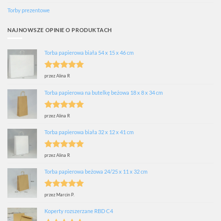
Torby prezentowe
NAJNOWSZE OPINIE O PRODUKTACH
Torba papierowa biała 54 x 15 x 46 cm
Oceniono
5
przez Alina R
na 5
Torba papierowa na butelkę beżowa 18 x 8 x 34 cm
Oceniono
5
przez Alina R
na 5
Torba papierowa biała 32 x 12 x 41 cm
Oceniono
5
przez Alina R
na 5
Torba papierowa beżowa 24/25 x 11 x 32 cm
Oceniono
5
przez Marcin P.
na 5
Koperty rozszerzane RBD C4