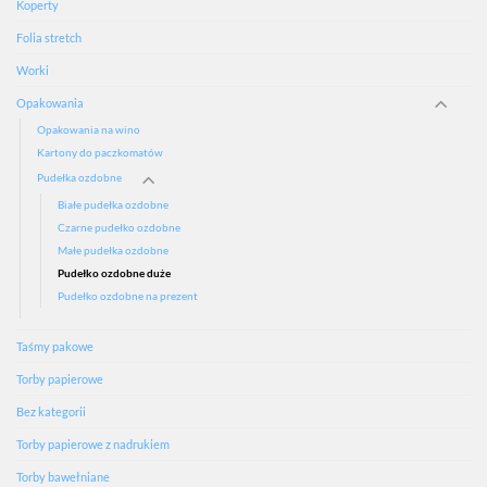
Koperty
Folia stretch
Worki
Opakowania
Opakowania na wino
Kartony do paczkomatów
Pudełka ozdobne
Białe pudełka ozdobne
Czarne pudełko ozdobne
Małe pudełka ozdobne
Pudełko ozdobne duże
Pudełko ozdobne na prezent
Taśmy pakowe
Torby papierowe
Bez kategorii
Torby papierowe z nadrukiem
Torby bawełniane