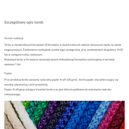
Szczególowy opis toreb
Termin realizacji:
Torby w standardowych formatach (8 formatów w dwóch kolorach: białym i beżowym) mamy na stanie
magazynowym. Zamówienia realizujemy zywkle tego samego dnia, przy zamówieniach do godziny 14.00
lub w następnym dniu rozboczym.
Natomiast torby w formatach niestandardowch (kilkadziesiąt formatów) wykonujemy w terminie
minimum 7 dni.
Papier
Przy produkcji toreb używamy naturalny papier Kraft 160 g/m2. Jest to papier charakteryzujący się
wysoką sztywnością i wytrzymałością.
Papier Kraft gwarantujące trwałość toreb oraz jest dobrym podłożem do wykonania nadruku
reklamowego.