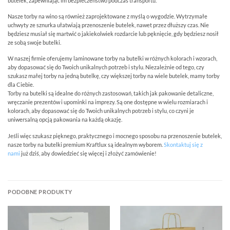
butelek, zapewniając im bezpieczeństwo podczas transportu.
Nasze torby na wino są również zaprojektowane z myślą o wygodzie. Wytrzymałe
uchwyty ze sznurka ułatwiają przenoszenie butelek, nawet przez dłuższy czas. Nie
będziesz musiał się martwić o jakiekolwiek rozdarcie lub pęknięcie, gdy będziesz nosił
ze sobą swoje butelki.
W naszej firmie oferujemy laminowane torby na butelki w różnych kolorach i wzorach,
aby dopasować się do Twoich unikalnych potrzeb i stylu. Niezależnie od tego, czy
szukasz małej torby na jedną butelkę, czy większej torby na wiele butelek, mamy torby
dla Ciebie.
Torby na butelki są idealne do różnych zastosowań, takich jak pakowanie detaliczne,
wręczanie prezentów i upominki na imprezy. Są one dostępne w wielu rozmiarach i
kolorach, aby dopasować się do Twoich unikalnych potrzeb i stylu, co czyni je
uniwersalną opcją pakowania na każdą okazję.
Jeśli więc szukasz pięknego, praktycznego i mocnego sposobu na przenoszenie butelek,
nasze torby na butelki premium Kraftlux są idealnym wyborem.
Skontaktuj się z
nami
już dziś, aby dowiedzieć się więcej i złożyć zamówienie!
PODOBNE PRODUKTY