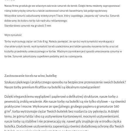
Nasza firma produkuje we własnym zakresie sznurek do toreb. Dzięki temu możemy zaproponować
różną kolorystykę sznurka a także zastosować sznurek bawełniany lub polipropylenowy.
Wszystkie sznurki zakańczamy estetycznym T-lace, który zapobiega „siepaniu się” sznurka. Sznurek
dobieramy do koloru torby lub nadruku reklamowego.
Standardowo sznurek ma grubość 5 mm.
Wytrzymałość
Torby wytrzymują ciężar od 3 do 8 kg. Należy pamiętać, że oprócz wytrzymałości wynikającej z
charakterystyki toreb, wytrzymałość toreb uzależniona jest także sposobu noszenia torby oraz od
kształtu przedmiotu umieszczonego w torbie. Ważnym czynnikiem jest sposób umocowania sznurka w
torbie. Sznurek zakończony supełkiem podatny jest na rozwiązania.
Zastosowanie toreb na wino, butelkę
Szukasz pięknego i praktycznego sposobu na bezpieczne przenoszenie swoich butelek?
Nasze torby premium Kraftlux na butelki są idealnym rozwiązaniem!
Dzięki eleganckiemu wyglądowi i papierowi o delikatnej strukturze, nasze torby z
pewnością zrobią wrażenie. Ale nasze torby na butelki są nie tylko stylowe – są również
praktyczne i mocne. Wykonane ze specjalnego, grubego papieru o gramaturze 160
g/m², torba wytrzymaje ciężar Twoich butelek bez rozdarcia czy pęknięcia. A dzięki
temu, że górna fałda i dno są usztywnione kartonowymi, mocnymi usztywnieniami,
nasze torby są stabilne i nie przewracają się, nawet gdy znajduje się w środku cięzka
butelka. Dodatkowe usztywnienia zapewniają również dodatkową ochronę dla Twoich