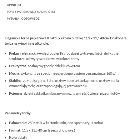
OPINIE (0)
TORBY PAPIEROWE Z NADRUKIEM
PYTANIA I ODPOWIEDZI
Elegancka torba papierowa Kraftlux eko na butelkę 11,5 x 11,5 40 cm. Doskonała
torba na wino i inne alkohole.
Piękny i elegancki wygląd
, papier Kraft o dużej wytrzymałości i delikatnej
strukturze, uchwyty sznurkowe w kolorze torby.
Praktyczna
, nosimy wygodnie dzięki uchwytom
Mocna
, wykonana ze specjalnego, grubego papieru o gramaturze 160 g/m².
Stabilna
: zakładka górna i dno usztywnione tekturką mocne usztywnienia
wzmacniają torbę oraz zapobiegają jej przewróceniu.
Pojemna
: dzięki zakładkom bocznym można umieścić więcej przedmiotów.
Parametry torby:
Pakowanie:
250 sztuk w kartonie (min jedn. sprzedaży: 1 torba)
Format:
11,5 x 11,5 40 cm (szer. x dno x wys.)
Kolor:
biały