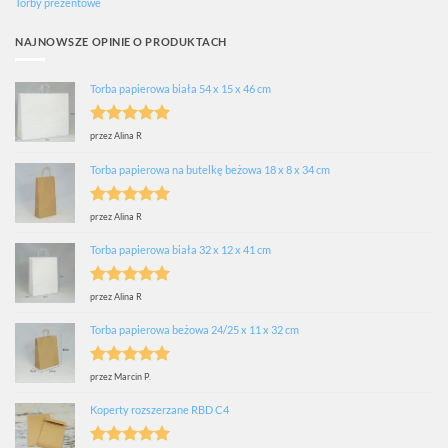
Torby prezentowe
NAJNOWSZE OPINIE O PRODUKTACH
Torba papierowa biała 54 x 15 x 46 cm
Oceniono
5
przez Alina R
na 5
Torba papierowa na butelkę beżowa 18 x 8 x 34 cm
Oceniono
5
przez Alina R
na 5
Torba papierowa biała 32 x 12 x 41 cm
Oceniono
5
przez Alina R
na 5
Torba papierowa beżowa 24/25 x 11 x 32 cm
Oceniono
5
przez Marcin P.
na 5
Koperty rozszerzane RBD C4