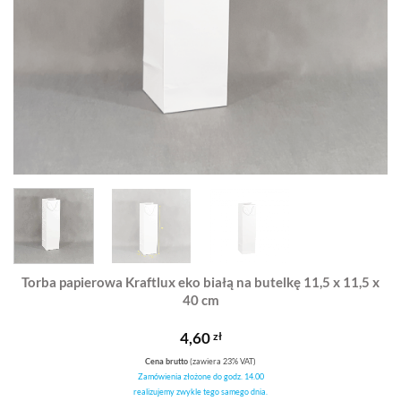
Torba papierowa Kraftlux eko białą na butelkę 11,5 x 11,5 x
40 cm
4,60
zł
Cena brutto
(zawiera 23% VAT)
Zamówienia złożone do godz. 14.00
realizujemy zwykle tego samego dnia.