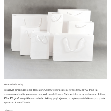
Wzmocnienia torby
W naszych torbach zakładkę górną usztywniamy tekturą o gramaturze od 800 do 900 g/m2. Tak
wzmocniona zakładka gwarantuje dużą wytrzymałość toreb. Natomiast dno torby usztywniamy tekturą
400 – 450 g/m2. Wszystkie wzmocnienia z tektury przyklejane są do papieru, co dodatkowo pozytywnie
wpływa na trwałość toreb.
Uchwyty