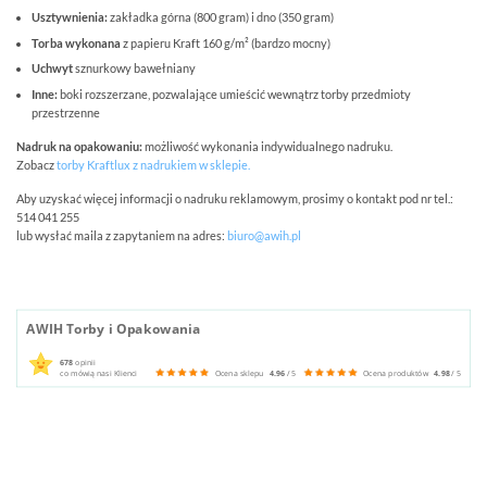
Usztywnienia:
zakładka górna (800 gram) i dno (350 gram)
Torba wykonana
z papieru Kraft 160 g/m² (bardzo mocny)
Uchwyt
sznurkowy bawełniany
Inne:
boki rozszerzane, pozwalające umieścić wewnątrz torby przedmioty
przestrzenne
Nadruk na opakowaniu:
możliwość wykonania indywidualnego nadruku.
Zobacz
torby Kraftlux z nadrukiem w sklepie.
Aby uzyskać więcej informacji o nadruku reklamowym, prosimy o kontakt pod nr tel.:
514 041 255
lub wysłać maila z zapytaniem na adres:
biuro@awih.pl
AWIH Torby i Opakowania
678
opinii
co mówią nasi Klienci
Ocena sklepu
4.96
/ 5
Ocena produktów
4.98
/ 5