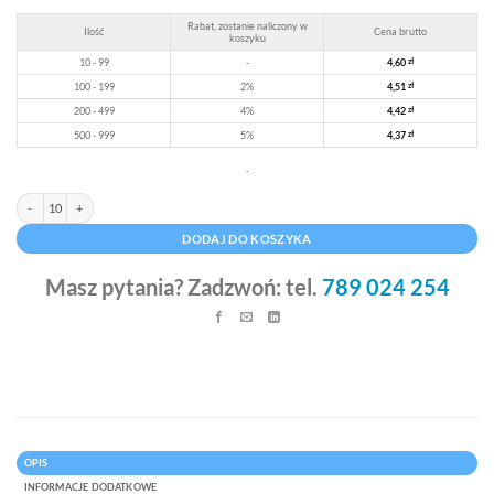
Rabat, zostanie naliczony w
Ilość
Cena brutto
koszyku
10 - 99
-
4,60
zł
100 - 199
2%
4,51
zł
200 - 499
4%
4,42
zł
500 - 999
5%
4,37
zł
.
ilość Torba papierowa Kraftlux eko białą na butelkę 11,5 x 11,5 x 40 cm
Alternative:
DODAJ DO KOSZYKA
Masz pytania? Zadzwoń: tel.
789 024 254
OPIS
INFORMACJE DODATKOWE