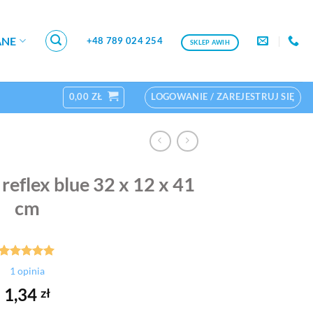
ANE
+48 789 024 254
SKLEP AWIH
0,00
ZŁ
LOGOWANIE / ZAREJESTRUJ SIĘ
reflex blue 32 x 12 x 41
cm
Oceniony
1
1
opinia
5.00
na 5
na
1,34
zł
podstawie
oceny