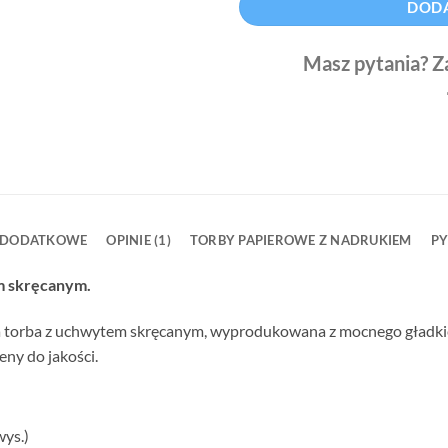
DODA
Masz pytania? Z
 DODATKOWE
OPINIE (1)
TORBY PAPIEROWE Z NADRUKIEM
PY
m skręcanym.
 torba z uchwytem skręcanym, wyprodukowana z mocnego gładkieg
eny do jakości.
wys.)