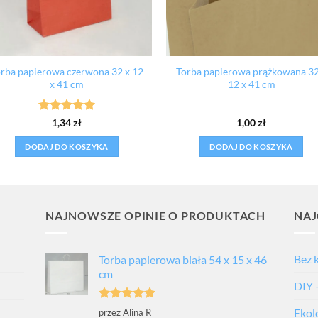
rba papierowa czerwona 32 x 12
Torba papierowa prążkowana 32
x 41 cm
12 x 41 cm
Oceniono
5
1,34
zł
1,00
zł
na 5
DODAJ DO KOSZYKA
DODAJ DO KOSZYKA
NAJNOWSZE OPINIE O PRODUKTACH
NAJ
Bez 
Torba papierowa biała 54 x 15 x 46
cm
DIY 
Oceniono
5
Ekol
przez Alina R