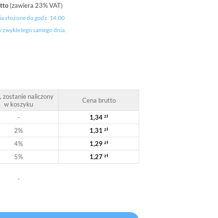
tto
(zawiera 23% VAT)
klienta
a złożone do godz. 14.00
y zwykle tego samego dnia.
, zostanie naliczony
Cena brutto
w koszyku
-
1,34
zł
2%
1,31
zł
4%
1,29
zł
5%
1,27
zł
.
 32 x 12 x 41 cm
Alternative: