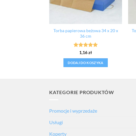
wa biała, mała 18 x 8
Torba papierowa beżowa 34 x 20 x
To
 22,5 cm
36 cm
eniono
5
Oceniono
5
0,62
zł
1,16
zł
 5
na 5
 DO KOSZYKA
DODAJ DO KOSZYKA
KATEGORIE PRODUKTÓW
Promocje i wyprzedaże
Usługi
Koperty