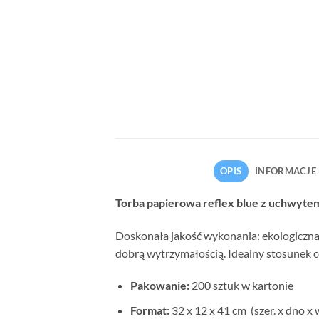
OPIS
INFORMACJE
Torba papierowa reflex blue z uchwyte
Doskonała jakość wykonania: ekologiczna
dobrą wytrzymałością. Idealny stosunek c
Pakowanie:
200 sztuk w kartonie
Format:
32 x 12 x 41
cm
(szer. x dno x 