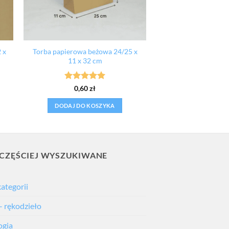
 x
Torba papierowa beżowa 24/25 x
11 x 32 cm
Oceniono
5
0,60
zł
na 5
DODAJ DO KOSZYKA
CZĘŚCIEJ WYSZUKIWANE
kategorii
– rękodzieło
ogia