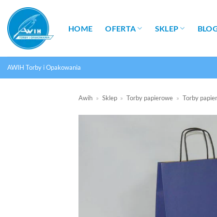
Przewiń
do
HOME
OFERTA
SKLEP
BLO
zawartości
AWIH Torby i Opakowania
Awih
»
Sklep
»
Torby papierowe
»
Torby papi