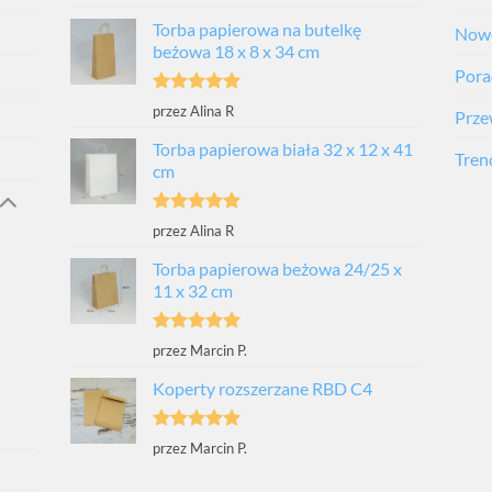
na 5
Torba papierowa na butelkę
Nowo
beżowa 18 x 8 x 34 cm
Porad
Oceniono
5
przez Alina R
Prze
na 5
Torba papierowa biała 32 x 12 x 41
Tren
cm
Oceniono
5
przez Alina R
na 5
Torba papierowa beżowa 24/25 x
11 x 32 cm
Oceniono
5
przez Marcin P.
na 5
Koperty rozszerzane RBD C4
Oceniono
5
przez Marcin P.
na 5