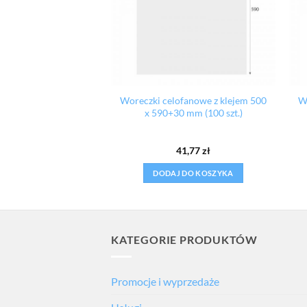
ofanowe z klejem 250
Woreczki celofanowe z klejem 500
W
0mm (100 szt.)
x 590+30 mm (100 szt.)
eniono
5
18,10
zł
41,77
zł
 5
 DO KOSZYKA
DODAJ DO KOSZYKA
KATEGORIE PRODUKTÓW
Promocje i wyprzedaże