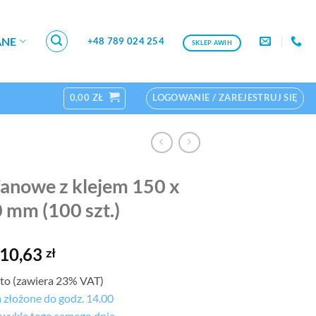
ANE
+48 789 024 254
SKLEP AWIH
0,00
ZŁ
LOGOWANIE / ZAREJESTRUJ SIĘ
fanowe z klejem 150 x
mm (100 szt.)
10,63
zł
to (zawiera 23% VAT)
złożone do godz. 14.00
zwykle tego samego dnia.