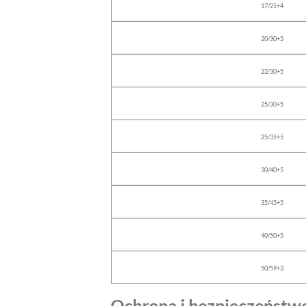
17/25+4
20/30+5
22/30+5
25/30+5
25/35+5
30/40+5
35/45+5
40/50+5
50/59+3
Ochrona i bezpieczeństw