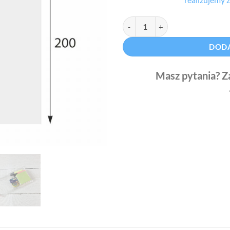
ilość Woreczki celofanowe z klej
DODA
Masz pytania? Z