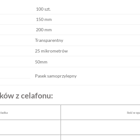
100 szt.
150 mm
200 mm
Transparentny
25 mikrometrów
50mm
Pasek samoprzylepny
ków z celafonu:
kładka
Ilość w o