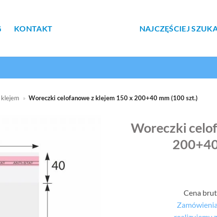
G
KONTAKT
NAJCZĘŚCIEJ SZUK
 klejem
»
Woreczki celofanowe z klejem 150 x 200+40 mm (100 szt.)
Woreczki celo
200+40 
Cena brut
Zamówienia 
realizujemy 