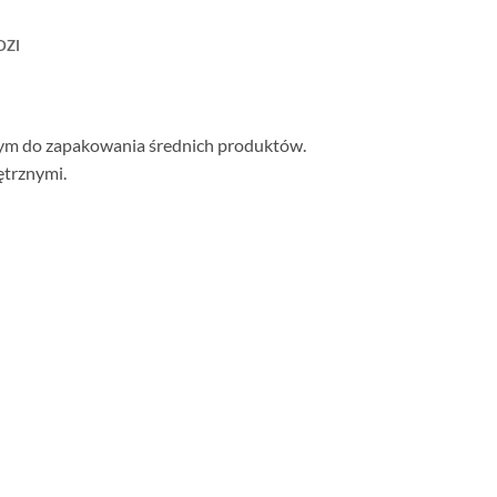
DZI
owym do zapakowania średnich produktów.
ętrznymi.