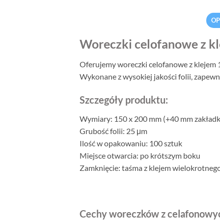
OP
Woreczki celofanowe z k
Oferujemy woreczki celofanowe z klejem
Wykonane z wysokiej jakości folii, zapew
Szczegóły produktu:
Wymiary: 150 x 200 mm (+40 mm zakładk
Grubość folii: 25 μm
Ilość w opakowaniu: 100 sztuk
Miejsce otwarcia: po krótszym boku
Zamknięcie: taśma z klejem wielokrotneg
Cechy woreczków z celafonowy