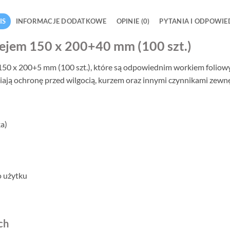
IS
INFORMACJE DODATKOWE
OPINIE (0)
PYTANIA I ODPOWIE
lejem 150 x 200+40 mm (100 szt.)
 150 x 200+5 mm (100 szt.), które są odpowiednim workiem foli
niają ochronę przed wilgocią, kurzem oraz innymi czynnikami zewn
a)
o użytku
ch