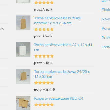
DIY 
Oceniono
5
Ekol
przez Alina R
na 5
Torba papierowa na butelkę
Nowo
beżowa 18 x 8 x 34 cm
Porad
Oceniono
5
przez Alina R
Prze
na 5
Torba papierowa biała 32 x 12 x 41
Tren
cm
Oceniono
5
przez Alina R
na 5
Torba papierowa beżowa 24/25 x
11 x 32 cm
Oceniono
5
przez Marcin P.
na 5
Koperty rozszerzane RBD C4