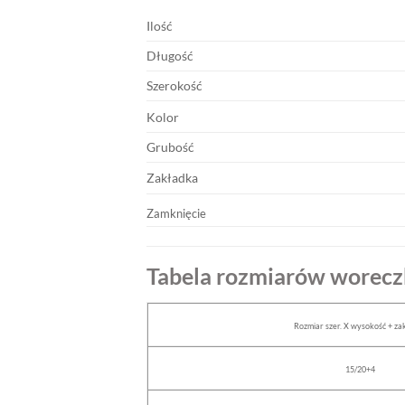
Ilość
Długość
Szerokość
Kolor
Grubość
Zakładka
Zamknięcie
Tabela rozmiarów worecz
Rozmiar szer. X wysokość + za
15/20+4