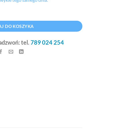
em 150 x 200+40 mm (100 szt.)
Alternative:
J DO KOSZYKA
adzwoń: tel.
789 024 254