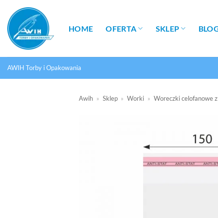
Przewiń
do
HOME
OFERTA
SKLEP
BLO
zawartości
AWIH Torby i Opakowania
Awih
»
Sklep
»
Worki
»
Woreczki celofanowe z