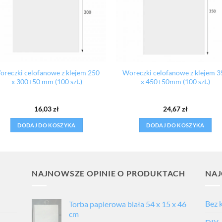
oreczki celofanowe z klejem 250
Woreczki celofanowe z klejem 3
x 300+50 mm (100 szt.)
x 450+50mm (100 szt.)
16,03
zł
24,67
zł
DODAJ DO KOSZYKA
DODAJ DO KOSZYKA
NAJNOWSZE OPINIE O PRODUKTACH
NAJ
Bez 
Torba papierowa biała 54 x 15 x 46
cm