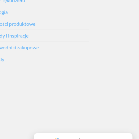
– rękodzieło
ogia
ści produktowe
y i inspiracje
wodniki zakupowe
dy