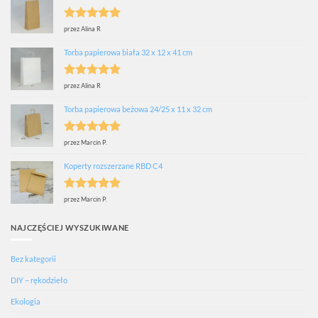
Oceniono
5
przez Alina R
na 5
Torba papierowa biała 32 x 12 x 41 cm
Oceniono
5
przez Alina R
na 5
Torba papierowa beżowa 24/25 x 11 x 32 cm
Oceniono
5
przez Marcin P.
na 5
Koperty rozszerzane RBD C4
Oceniono
5
przez Marcin P.
na 5
NAJCZĘŚCIEJ WYSZUKIWANE
Bez kategorii
DIY – rękodzieło
Ekologia