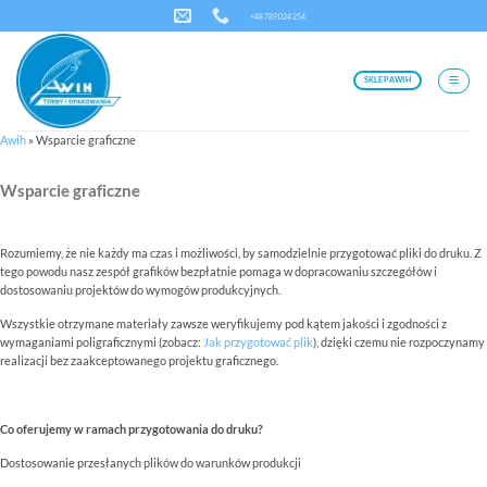
Przewiń
+48 789 024 254
do
zawartości
SKLEP AWIH
Awih
»
Wsparcie graficzne
Wsparcie graficzne
Rozumiemy, że nie każdy ma czas i możliwości, by samodzielnie przygotować pliki do druku. Z
tego powodu nasz zespół grafików bezpłatnie pomaga w dopracowaniu szczegółów i
dostosowaniu projektów do wymogów produkcyjnych.
Wszystkie otrzymane materiały zawsze weryfikujemy pod kątem jakości i zgodności z
wymaganiami poligraficznymi (zobacz:
Jak przygotować plik
), dzięki czemu nie rozpoczynamy
realizacji bez zaakceptowanego projektu graficznego.
Co oferujemy w ramach przygotowania do druku?
Dostosowanie przesłanych plików do warunków produkcji