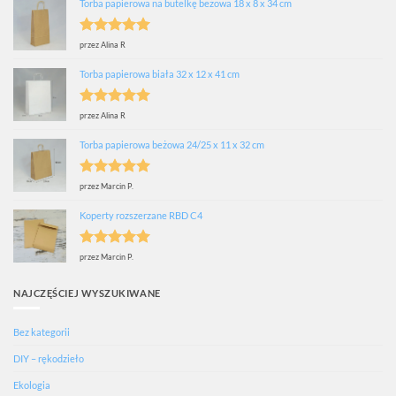
Torba papierowa na butelkę beżowa 18 x 8 x 34 cm
Oceniono
5
przez Alina R
na 5
Torba papierowa biała 32 x 12 x 41 cm
Oceniono
5
przez Alina R
na 5
Torba papierowa beżowa 24/25 x 11 x 32 cm
Oceniono
5
przez Marcin P.
na 5
Koperty rozszerzane RBD C4
Oceniono
5
przez Marcin P.
na 5
NAJCZĘŚCIEJ WYSZUKIWANE
Bez kategorii
DIY – rękodzieło
Ekologia