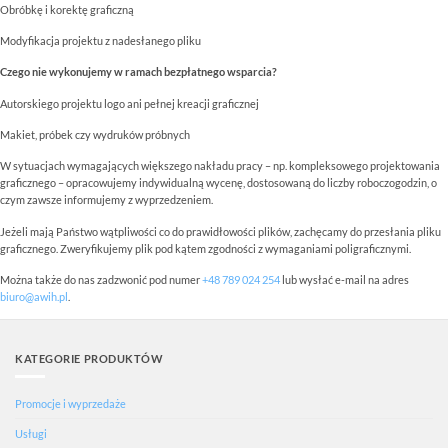
Obróbkę i korektę graficzną
Modyfikacja projektu z nadesłanego pliku
Czego nie wykonujemy w ramach bezpłatnego wsparcia?
Autorskiego projektu logo ani pełnej kreacji graficznej
Makiet, próbek czy wydruków próbnych
W sytuacjach wymagających większego nakładu pracy – np. kompleksowego projektowania
graficznego – opracowujemy indywidualną wycenę, dostosowaną do liczby roboczogodzin, o
czym zawsze informujemy z wyprzedzeniem.
Jeżeli mają Państwo wątpliwości co do prawidłowości plików, zachęcamy do przesłania pliku
graficznego. Zweryfikujemy plik pod kątem zgodności z wymaganiami poligraficznymi.
Można także do nas zadzwonić pod numer
+48 789 024 254
lub wysłać e-mail na adres
biuro@awih.pl
.
KATEGORIE PRODUKTÓW
Promocje i wyprzedaże
Usługi