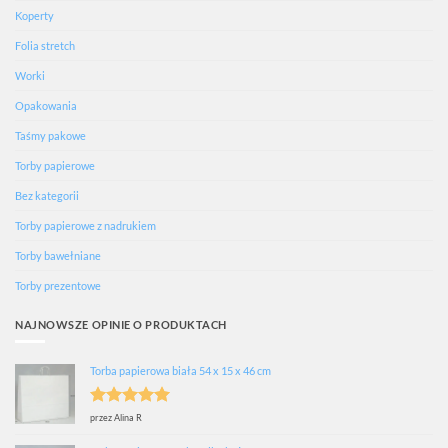
Koperty
Folia stretch
Worki
Opakowania
Taśmy pakowe
Torby papierowe
Bez kategorii
Torby papierowe z nadrukiem
Torby bawełniane
Torby prezentowe
NAJNOWSZE OPINIE O PRODUKTACH
Torba papierowa biała 54 x 15 x 46 cm
Oceniono
5
przez Alina R
na 5