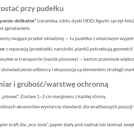
ozostać przy pudełku
tywnie-delikatne”
(ceramika, szkło, dyski HDD, figurki, sprzęt f
ed zgniataniem.
menty mogące przebić okładzinę — tu pudełko z właściwym wypełni
we
z separacją (przekładki, narożniki, pianki) potrzebują geometrii
esyłek w transporcie (nacisk pionowy) — karton przeniesie większ
 doświadczenie odbiorcy i ekspozycja są elementem strategii mark
miar i grubość/warstwę ochronną
„pływać”. Zostaw 1–2 cm marginesu z każdej strony.
obnych akcesoriów wystarczy standard; dla wrażliwszych pozycji
pier kraft dla „eco-look”, papier biały pod nadruk lub laminat zwi