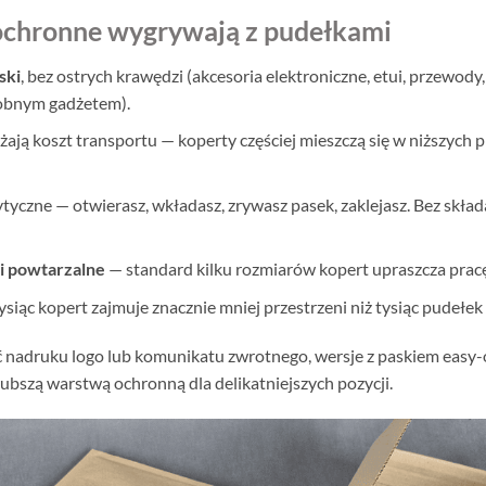
 ochronne wygrywają z pudełkami
ski
, bez ostrych krawędzi (akcesoria elektroniczne, etui, przewod
robnym gadżetem).
żają koszt transportu — koperty częściej mieszczą się w niższych 
ytyczne — otwierasz, wkładasz, zrywasz pasek, zaklejasz. Bez skład
i powtarzalne
— standard kilku rozmiarów kopert upraszcza prac
ysiąc kopert zajmuje znacznie mniej przestrzeni niż tysiąc pudełe
nadruku logo lub komunikatu zwrotnego, wersje z paskiem easy-
grubszą warstwą ochronną dla delikatniejszych pozycji.