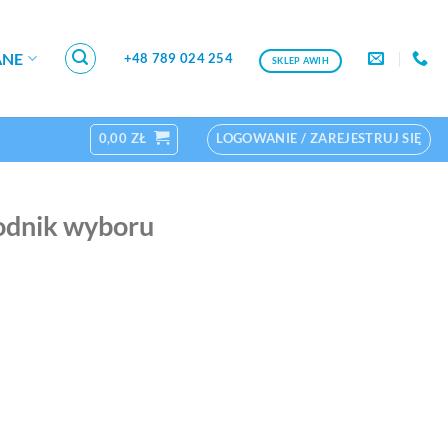
ANE
+48 789 024 254
SKLEP AWIH
0,00
ZŁ
LOGOWANIE / ZAREJESTRUJ SIĘ
odnik wyboru