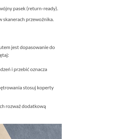
ójny pasek (return-ready).
 w skanerach przewoźnika.
tutem jest dopasowanie do
ętaj:
dzeń i przebić oznacza
iętrowania stosuj koperty
nach rozważ dodatkową