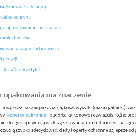
bość/warstwę ochronną
 realna ochrona
ka, magazynowanie, pakowanie
y zamiast mitów
tosowaniu kopert ochronnych
j decyzji
(case’y z praktyki)
r opakowania ma znaczenie
 wpływa na czas pakowania, koszt wysyłki (masa i gabaryt), wska
wy.
Koperty ochronne
i pudełka kartonowe rozwiązują różne prob
nie, drugie zapewniają większą sztywność oraz odporność na zgni
 pozwolą szybko zdecydować, kiedy koperty ochronne są lepsze od 