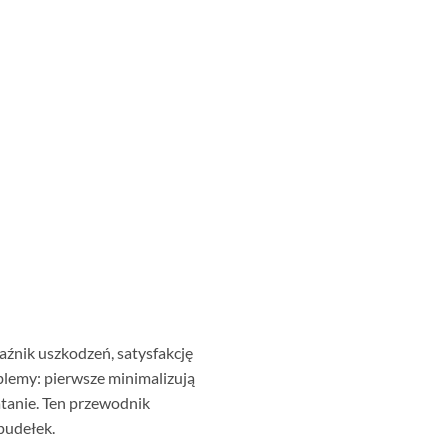
źnik uszkodzeń, satysfakcję
lemy: pierwsze minimalizują
atanie. Ten przewodnik
pudełek.