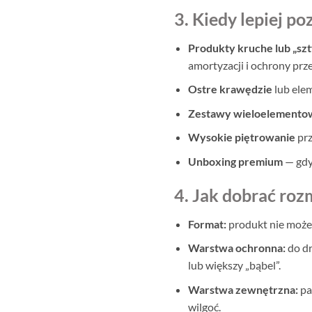
3. Kiedy lepiej p
Produkty kruche lub „sz
amortyzacji i ochrony prz
Ostre krawędzie
lub ele
Zestawy wieloelemento
Wysokie piętrowanie
prz
Unboxing premium
— gdy
4. Jak dobrać roz
Format:
produkt nie może 
Warstwa ochronna:
do dr
lub większy „bąbel”.
Warstwa zewnętrzna:
pa
wilgoć.