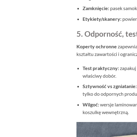
Zamknięcie:
pasek samokl
Etykiety/skanery:
powierz
5. Odporność, tes
Koperty ochronne
zapewniaj
kształtu zawartości i ogranic
Test praktyczny:
zapakuj 
właściwy dobór.
Sztywność vs zgniatanie:
tylko do odpornych produ
Wilgoć:
wersje laminowane
koszulkę wewnętrzną.