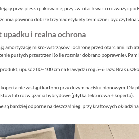
ejący przyspiesza pakowanie; przy zwrotach warto rozważyć podw
chnia powinna dobrze trzymać etykiety termiczne i być czytelna
t upadku i realna ochrona
ą amortyzację mikro-wstrząsów i ochronę przed otarciami. Ich a
zenie pustych przestrzeni (o ile rozmiar dobrano poprawnie). Pami
produkt, upuść z 80–100 cm na krawędź i róg 5–6 razy. Brak uszko
koperta nie zastąpi kartonu przy dużym nacisku pionowym. Dla p
któw lub rozwiązania hybrydowe (płytka tekturowa + koperta).
 są bardziej odporne na deszcz/śnieg; przy kraftowych okładzi