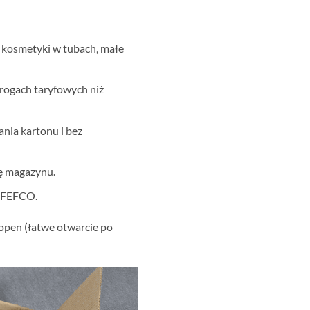
y, kosmetyki w tubach, małe
progach taryfowych niż
ania kartonu i bez
ę magazynu.
k FEFCO.
open (łatwe otwarcie po