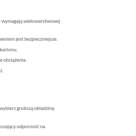
oto) wymagają wielowarstwowej
eniem jest bezpieczniejsze.
 kartonu.
e obciążenia.
i.
 wybierz grubszą okładzinę
ększający odporność na