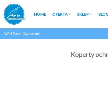
Przewiń
do
HOME
OFERTA
SKLEP
BLO
zawartości
AWIH Torby i Opakowania
Koperty och