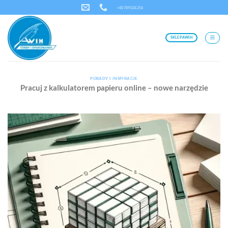
Przewiń
+48 789 024 254
do
zawartości
SKLEP AWIH
PORADY I INSPIRACJE
Pracuj z kalkulatorem papieru online – nowe narzędzie