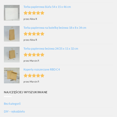
na 5
Torba papierowa biała 54 x 15 x 46 cm
Oceniono
5
przez Alina R
na 5
Torba papierowa na butelkę beżowa 18 x 8 x 34 cm
Oceniono
5
przez Alina R
na 5
Torba papierowa beżowa 24/25 x 11 x 32 cm
Oceniono
5
przez Marcin P.
na 5
Koperty rozszerzane RBD C4
Oceniono
5
przez Marcin P.
na 5
NAJCZĘŚCIEJ WYSZUKIWANE
Bez kategorii
DIY – rękodzieło