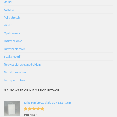
Usługi
Koperty
Folia stretch
Worki
Opakowania
Taśmy pakowe
Torby papierowe
Bez kategorii
Torby papierowe z nadrukiem
Torby bawełniane
Torby prezentowe
NAJNOWSZE OPINIE O PRODUKTACH
Torba papierowa biała 32 x 12 x 41 cm
Oceniono
5
przez Alina R