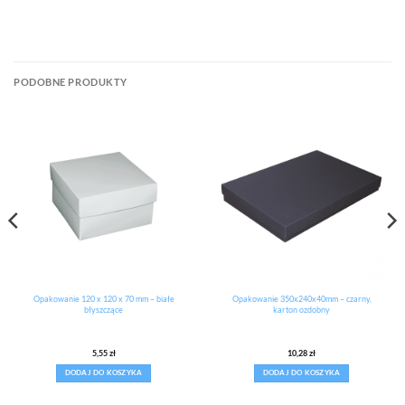
PODOBNE PRODUKTY
Opakowanie 120 x 120 x 70 mm – białe
Opakowanie 350x240x40mm – czarny,
błyszczące
karton ozdobny
5,55
zł
10,28
zł
DODAJ DO KOSZYKA
DODAJ DO KOSZYKA