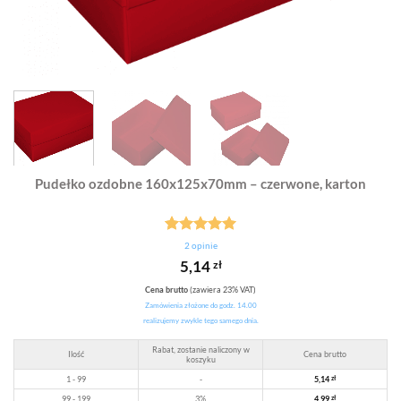
Pudełko ozdobne 160x125x70mm – czerwone, karton
Oceniony
1
2
opinie
5.00
na 5
5,14
zł
na
podstawie
Cena brutto
(zawiera 23% VAT)
oceny
Zamówienia złożone do godz. 14.00
klienta
realizujemy zwykle tego samego dnia.
Rabat, zostanie naliczony w
Ilość
Cena brutto
koszyku
1 - 99
-
5,14
zł
99 - 199
3%
4,99
zł