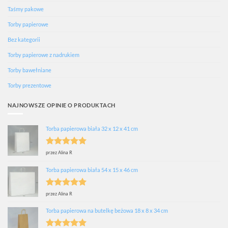
Taśmy pakowe
Torby papierowe
Bez kategorii
Torby papierowe z nadrukiem
Torby bawełniane
Torby prezentowe
NAJNOWSZE OPINIE O PRODUKTACH
Torba papierowa biała 32 x 12 x 41 cm
Oceniono
5
przez Alina R
na 5
Torba papierowa biała 54 x 15 x 46 cm
Oceniono
5
przez Alina R
na 5
Torba papierowa na butelkę beżowa 18 x 8 x 34 cm