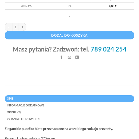
200 - 499
5%
4,88
zł
.
ilość Pudełko ozdobne 160x125x70mm - czerwone, karton
Alternative:
DODAJ DO KOSZYKA
Masz pytania? Zadzwoń: tel.
789 024 254
OPIS
INFORMACJE DODATKOWE
OPINIE (2)
PYTANIA I ODPOWIEDZI
Eleganckie pudełko białe przeznaczone na wszelkiego rodzaju prezenty.
Papier:
karton ozdobny 270 gram