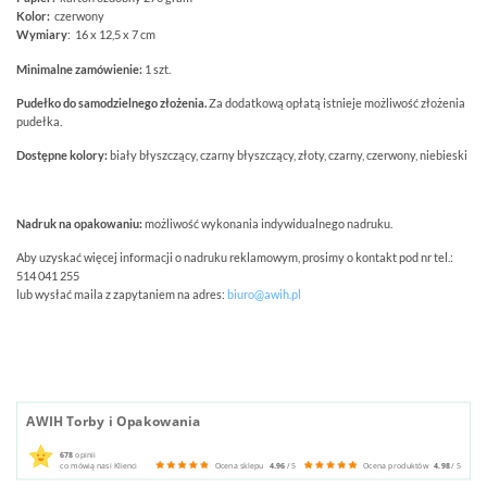
Kolor:
czerwony
Wymiary
: 16 x 12,5 x 7 cm
Minimalne zamówienie:
1 szt.
Pudełko do samodzielnego złożenia.
Za dodatkową opłatą istnieje możliwość złożenia
pudełka.
Dostępne kolory:
biały błyszczący, czarny błyszczący, złoty, czarny, czerwony, niebieski
Nadruk na opakowaniu:
możliwość wykonania indywidualnego nadruku.
Aby uzyskać więcej informacji o nadruku reklamowym, prosimy o kontakt pod nr tel.:
514 041 255
lub wysłać maila z zapytaniem na adres:
biuro@awih.pl
AWIH Torby i Opakowania
678
opinii
co mówią nasi Klienci
Ocena sklepu
4.96
/ 5
Ocena produktów
4.98
/ 5