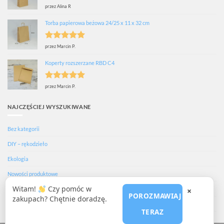
Oceniono
5
przez Alina R
na 5
Torba papierowa beżowa 24/25 x 11 x 32 cm
Oceniono
5
przez Marcin P.
na 5
Koperty rozszerzane RBD C4
Oceniono
5
przez Marcin P.
na 5
NAJCZĘŚCIEJ WYSZUKIWANE
Bez kategorii
DIY – rękodzieło
Ekologia
Nowości produktowe
Witam!
Czy pomóc w
Porady i inspiracje
×
POROZMAWIAJ
zakupach? Chętnie doradzę.
Przewodniki zakupowe
TERAZ
Trendy