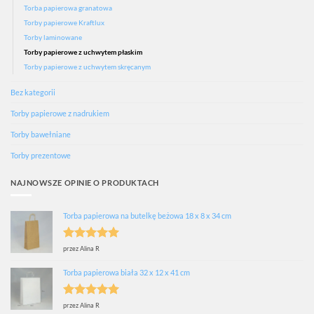
Torba papierowa granatowa
Torby papierowe Kraftlux
Torby laminowane
Torby papierowe z uchwytem płaskim
Torby papierowe z uchwytem skręcanym
Bez kategorii
Torby papierowe z nadrukiem
Torby bawełniane
Torby prezentowe
NAJNOWSZE OPINIE O PRODUKTACH
Torba papierowa na butelkę beżowa 18 x 8 x 34 cm
Oceniono
5
przez Alina R
na 5
Torba papierowa biała 32 x 12 x 41 cm
Oceniono
5
przez Alina R