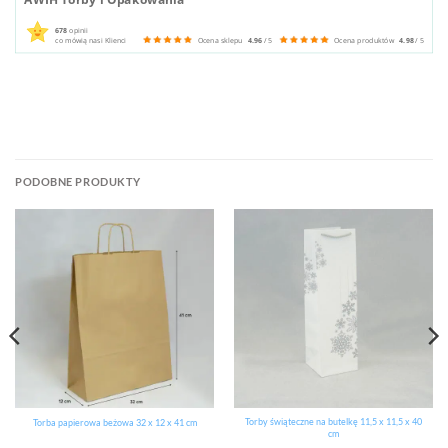
678
opinii
co mówią nasi Klienci
Ocena sklepu
4.96
/ 5
Ocena produktów
4.98
/ 5
PODOBNE PRODUKTY
Torby świąteczne na butelkę 11,5 x 11,5 x 40
Torba papierowa beżowa 32 x 12 x 41 cm
cm