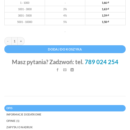
1 - 1000
-
1,66
zł
1001 - 3000
2%
1,63
zł
3001 - 5000
4%
1,59
zł
5001 - 10000
5%
1,58
zł
.
ilość Torba papierowa beżowa duża 45 x 17 x 47 cm
Alternative:
DODAJ DO KOSZYKA
Masz pytania? Zadzwoń: tel.
789 024 254
OPIS
INFORMACJE DODATKOWE
OPINIE (1)
ZAPYTAJ O NADRUK