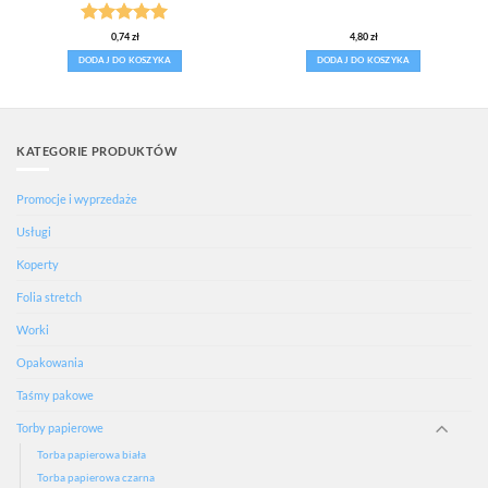
Oceniono
5
0,74
zł
4,80
zł
na 5
DODAJ DO KOSZYKA
DODAJ DO KOSZYKA
KATEGORIE PRODUKTÓW
Promocje i wyprzedaże
Usługi
Koperty
Folia stretch
Worki
Opakowania
Taśmy pakowe
Torby papierowe
Torba papierowa biała
Torba papierowa czarna