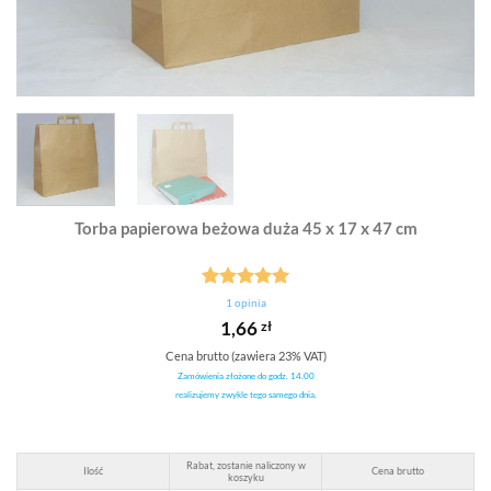
Torba papierowa beżowa duża 45 x 17 x 47 cm
Oceniony
1
1
opinia
5.00
na 5
1,66
zł
na
podstawie
Cena brutto (zawiera 23% VAT)
oceny
Zamówienia złożone do godz. 14.00
klienta
realizujemy zwykle tego samego dnia.
Rabat, zostanie naliczony w
Ilość
Cena brutto
koszyku