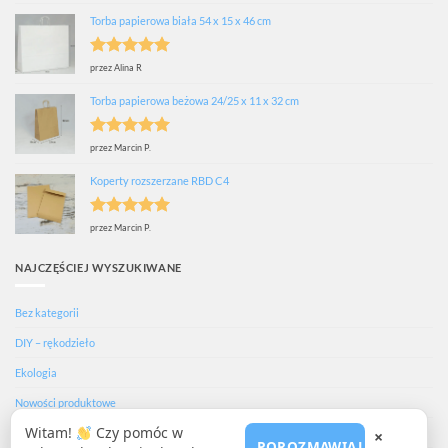
na 5
Torba papierowa biała 54 x 15 x 46 cm
Oceniono
5
przez Alina R
na 5
Torba papierowa beżowa 24/25 x 11 x 32 cm
Oceniono
5
przez Marcin P.
na 5
Koperty rozszerzane RBD C4
Oceniono
5
przez Marcin P.
na 5
NAJCZĘŚCIEJ WYSZUKIWANE
Bez kategorii
DIY – rękodzieło
Ekologia
Nowości produktowe
Witam!
Czy pomóc w
Porady i inspiracje
×
POROZMAWIAJ