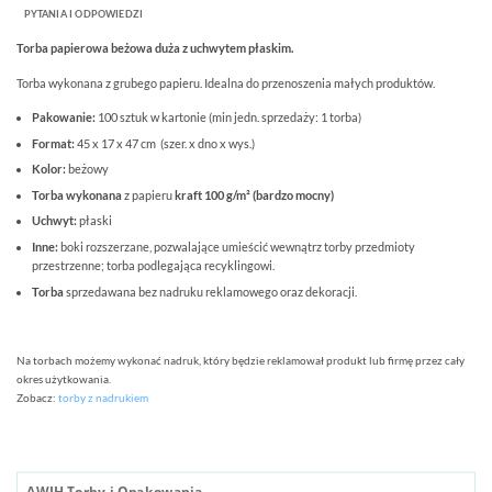
PYTANIA I ODPOWIEDZI
Torba papierowa beżowa duża z uchwytem płaskim.
Torba wykonana z grubego papieru. Idealna do przenoszenia małych produktów.
Pakowanie:
100 sztuk w kartonie (min jedn. sprzedaży: 1 torba)
Format:
45 x 17 x 47 cm
(szer. x dno x wys.)
Kolor:
beżowy
Torba wykonana
z papieru
kraft 100 g/m²
(bardzo mocny)
Uchwyt:
płaski
Inne:
boki rozszerzane, pozwalające umieścić wewnątrz torby przedmioty
przestrzenne; torba podlegająca recyklingowi.
Torba
sprzedawana bez nadruku reklamowego oraz dekoracji.
Na torbach możemy wykonać nadruk, który będzie reklamował produkt lub firmę przez cały
okres użytkowania.
Zobacz:
torby z nadrukiem
AWIH Torby i Opakowania