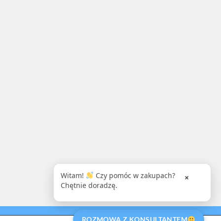
Witam!
Czy pomóc w zakupach?
×
Chętnie doradzę.
ROZMOWA Z KONSULTANTEM
ITYKA PRYWATNOŚCI
OPINIE O AWIH