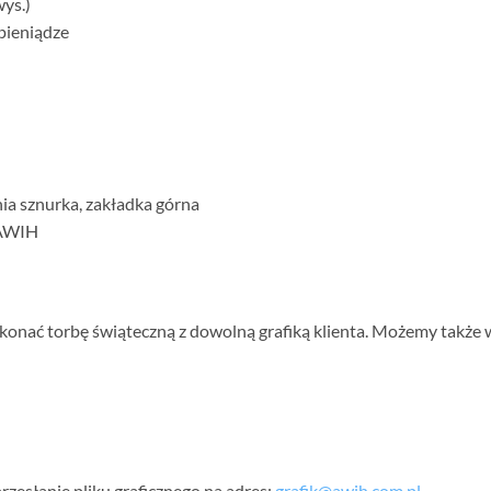
wys.)
 pieniądze
a sznurka, zakładka górna
 AWIH
nać torbę świąteczną z dowolną grafiką klienta. Możemy także 
rzesłanie pliku graficznego na adres:
grafik@awih.com.pl