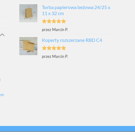
na 5
Torba papierowa beżowa 24/25 x
11 x 32 cm
Oceniono
5
przez Marcin P.
na 5
Koperty rozszerzane RBD C4
Oceniono
5
przez Marcin P.
na 5
t
um
LOG
BAZA WIEDZY
WSPÓŁPRACA
PUBLIKACJE I AKTUALNOŚCI
POL