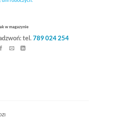
ak w magazynie
adzwoń: tel.
789 024 254
DZI