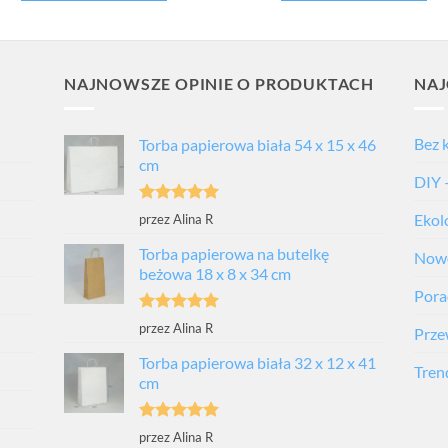
NAJNOWSZE OPINIE O PRODUKTACH
NAJ
Bez 
Torba papierowa biała 54 x 15 x 46
cm
DIY 
Oceniono
5
Ekol
przez Alina R
na 5
Torba papierowa na butelkę
Nowo
beżowa 18 x 8 x 34 cm
Porad
Oceniono
5
przez Alina R
Prze
na 5
Torba papierowa biała 32 x 12 x 41
Tren
cm
Oceniono
5
przez Alina R