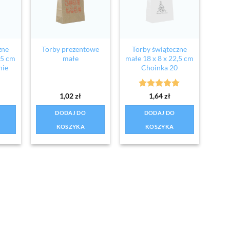
zne
Torby prezentowe
Torby świąteczne
,5 cm
małe
małe 18 x 8 x 22,5 cm
nie
Choinka 20
Oceniono
5
1,02
zł
1,64
zł
na 5
DODAJ DO
DODAJ DO
KOSZYKA
KOSZYKA