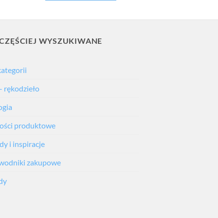
CZĘŚCIEJ WYSZUKIWANE
kategorii
– rękodzieło
ogia
ści produktowe
y i inspiracje
wodniki zakupowe
dy