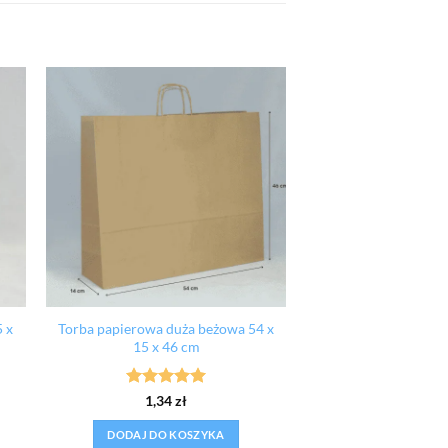
5 x
Torba papierowa duża beżowa 54 x
15 x 46 cm
Oceniono
5
1,34
zł
na 5
DODAJ DO KOSZYKA