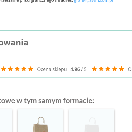
kowania
Ocena sklepu
4.96
/ 5
O
ntowe w tym samym formacie: