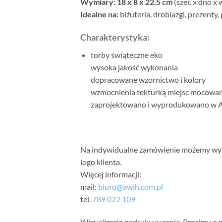
Wymiary: 18 x 8 x 22,5 cm
(szer. x dno x 
Idealne na:
biżuteria, drobiazgi, prezenty,
Charakterystyka:
torby świąteczne eko
wysoka jakość wykonania
dopracowane wzornictwo i kolory
wzmocnienia tekturką miejsc mocowani
zaprojektowano i wyprodukowano w
Na indywidualne zamówienie możemy wyko
logo klienta.
Więcej informacji:
mail:
biuro@awih.com.pl
tel.
789 022 109
Wizualizacja nadruku w cenie. Prosimy o p