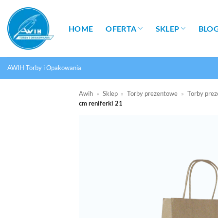
Przewiń
do
HOME
OFERTA
SKLEP
BLO
zawartości
AWIH Torby i Opakowania
Awih
»
Sklep
»
Torby prezentowe
»
Torby prez
cm reniferki 21