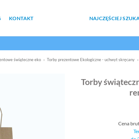
G
KONTAKT
NAJCZĘŚCIEJ SZUK
entowe świąteczne eko
»
Torby prezentowe Ekologiczne - uchwyt skręcany
»
Torby świąteczn
re
Cena bru
Te
do 