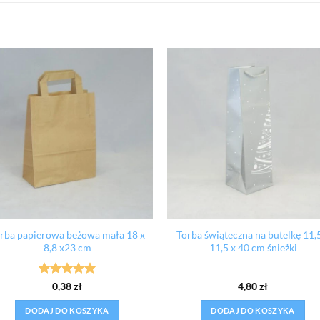
rba papierowa beżowa mała 18 x
Torba świąteczna na butelkę 11,
8,8 x23 cm
11,5 x 40 cm śnieżki
Oceniono
5
0,38
zł
4,80
zł
na 5
DODAJ DO KOSZYKA
DODAJ DO KOSZYKA