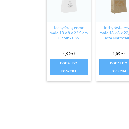
Torby świąteczne
Torby świątec
małe 18 x 8 x 22,5 cm
małe 18 x 8 x 22
Choinka 36
Boże Narodze
1,92
zł
1,05
zł
DODAJ DO
DODAJ DO
KOSZYKA
KOSZYKA