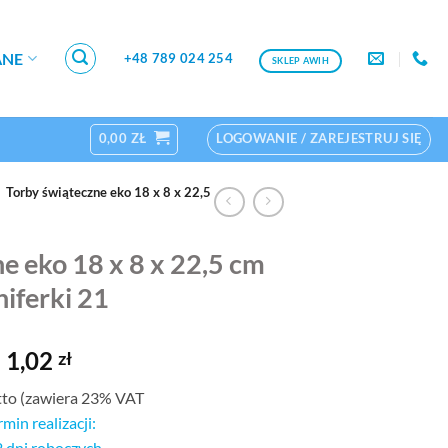
ANE
+48 789 024 254
SKLEP AWIH
0,00
ZŁ
LOGOWANIE / ZAREJESTRUJ SIĘ
Torby świąteczne eko 18 x 8 x 22,5
e eko 18 x 8 x 22,5 cm
niferki 21
1,02
zł
tto (zawiera 23% VAT
rmin realizacji:
2 dni roboczych.