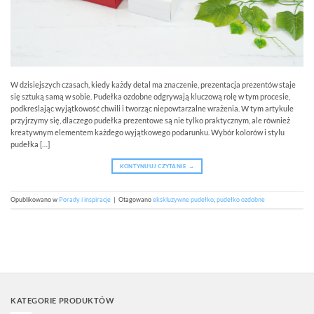
W dzisiejszych czasach, kiedy każdy detal ma znaczenie, prezentacja prezentów staje
się sztuką samą w sobie. Pudełka ozdobne odgrywają kluczową rolę w tym procesie,
podkreślając wyjątkowość chwili i tworząc niepowtarzalne wrażenia. W tym artykule
przyjrzymy się, dlaczego pudełka prezentowe są nie tylko praktycznym, ale również
kreatywnym elementem każdego wyjątkowego podarunku. Wybór kolorów i stylu
pudełka […]
KONTYNUUJ CZYTANIE
→
Opublikowano w
Porady i inspiracje
|
Otagowano
ekskluzywne pudełko
,
pudełko ozdobne
KATEGORIE PRODUKTÓW