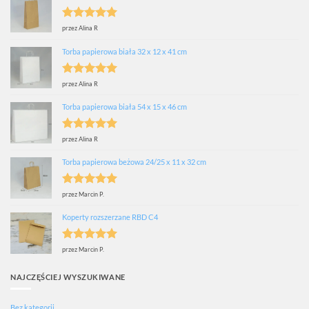
Oceniono
5
przez Alina R
na 5
Torba papierowa biała 32 x 12 x 41 cm
Oceniono
5
przez Alina R
na 5
Torba papierowa biała 54 x 15 x 46 cm
Oceniono
5
przez Alina R
na 5
Torba papierowa beżowa 24/25 x 11 x 32 cm
Oceniono
5
przez Marcin P.
na 5
Koperty rozszerzane RBD C4
Oceniono
5
przez Marcin P.
na 5
NAJCZĘŚCIEJ WYSZUKIWANE
Bez kategorii