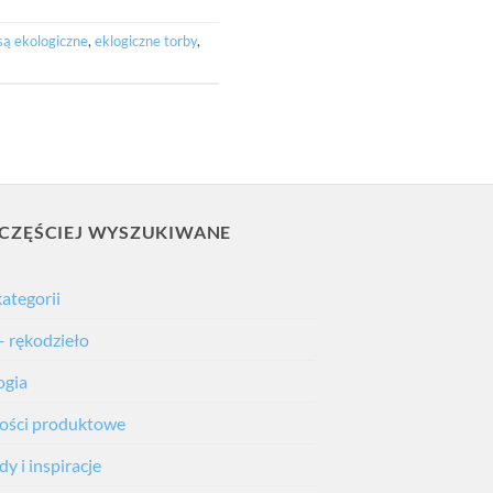
są ekologiczne
,
eklogiczne torby
,
CZĘŚCIEJ WYSZUKIWANE
kategorii
– rękodzieło
ogia
ści produktowe
y i inspiracje