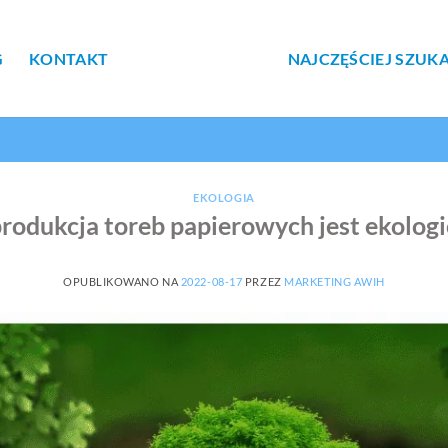
G
KONTAKT
NAJCZĘŚCIEJ SZUK
EKOLOGIA
rodukcja toreb papierowych jest ekolog
OPUBLIKOWANO NA
2022-08-17
PRZEZ
MARKETING AWIH