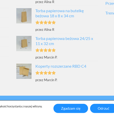
Oceniono
5
przez Alina R
Prze
na 5
Torba papierowa na butelkę
Tren
beżowa 18 x 8 x 34 cm
Oceniono
5
przez Alina R
na 5
Torba papierowa beżowa 24/25 x
11 x 32 cm
Oceniono
5
przez Marcin P.
na 5
Koperty rozszerzane RBD C4
Oceniono
5
przez Marcin P.
na 5
LOG
BAZA WIEDZY
WSPÓŁPRACA
PUBLIKACJE I AKTUALNOŚCI
POL
kość korzystania z naszej witryny.
Zgadzam się
Odrzuć
Copyright 2026 ©AWIH