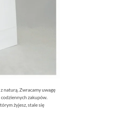
e z naturą. Zwracamy uwagę
as codziennych zakupów.
órym żyjesz, stale się