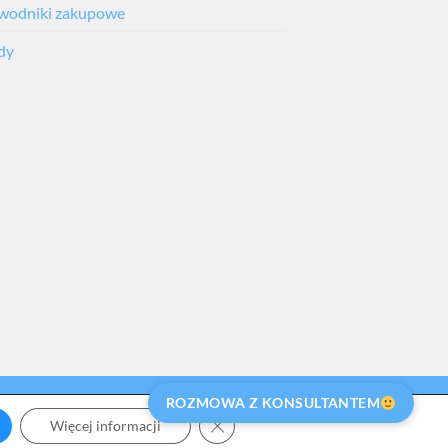
wodniki zakupowe
dy
ROZMOWA Z KONSULTANTEM
ITYKA PRYWATNOŚCI
OPINIE O AWIH
ZAMKNIJ PANEL POWIADOMIEŃ
Więcej informacji