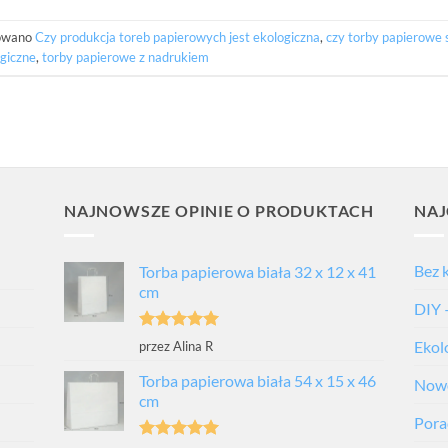
owano
Czy produkcja toreb papierowych jest ekologiczna
,
czy torby papierowe 
giczne
,
torby papierowe z nadrukiem
NAJNOWSZE OPINIE O PRODUKTACH
NAJ
Bez 
Torba papierowa biała 32 x 12 x 41
cm
DIY 
Oceniono
5
Ekol
przez Alina R
na 5
Torba papierowa biała 54 x 15 x 46
Nowo
cm
Porad