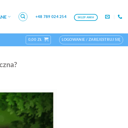
ANE
+48 789 024 254
SKLEP AWIH
0,00
ZŁ
LOGOWANIE / ZAREJESTRUJ SIĘ
iczna?