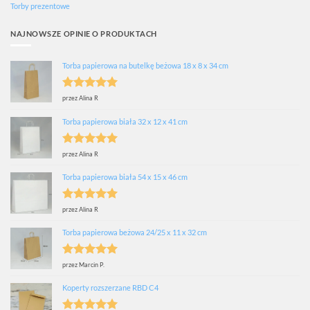
Torby prezentowe
NAJNOWSZE OPINIE O PRODUKTACH
Torba papierowa na butelkę beżowa 18 x 8 x 34 cm
Oceniono
5
przez Alina R
na 5
Torba papierowa biała 32 x 12 x 41 cm
Oceniono
5
przez Alina R
na 5
Torba papierowa biała 54 x 15 x 46 cm
Oceniono
5
przez Alina R
na 5
Torba papierowa beżowa 24/25 x 11 x 32 cm
Oceniono
5
przez Marcin P.
na 5
Koperty rozszerzane RBD C4