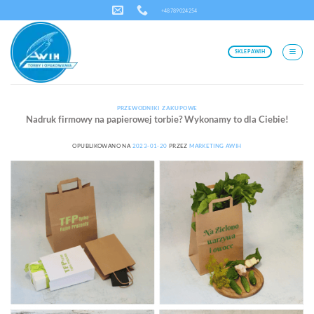
Przewiń
+48 789 024 254
do
zawartości
SKLEP AWIH
PRZEWODNIKI ZAKUPOWE
Nadruk firmowy na papierowej torbie? Wykonamy to dla Ciebie!
OPUBLIKOWANO NA
2023-01-20
PRZEZ
MARKETING AWIH