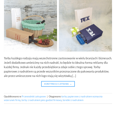
Torby każdego rodzaju mają wszechstronne zastosowanie w wielu branżach i biznesach.
Jeżeli dodatkowo umieścimy na nich nadruki, to będzie to idealna forma reklamy dla
każdej firmy. Jednak nie każdy przedsiębiorca zdaje sobie z tego sprawę. Torby
papierowe z nadrukiem są przede wszystkim przeznaczone do pakowania produktów,
ale przez umieszczone na nich logo stają się wizytówką […]
KONTYNUUJ CZYTANIE
→
Opublikowano w
Przewodniki zakupowe
|
Otagowano
torby papierowe z nadrukiem wzmacnia
wizerunek firmy
,
torby z nadrukiem jako gadżet firmowy
,
torebki z nadrukiem