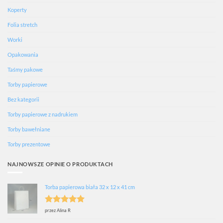
Koperty
Folia stretch
Worki
Opakowania
Taśmy pakowe
Torby papierowe
Bez kategorii
Torby papierowe z nadrukiem
Torby bawełniane
Torby prezentowe
NAJNOWSZE OPINIE O PRODUKTACH
Torba papierowa biała 32 x 12 x 41 cm
Oceniono
5
przez Alina R
na 5