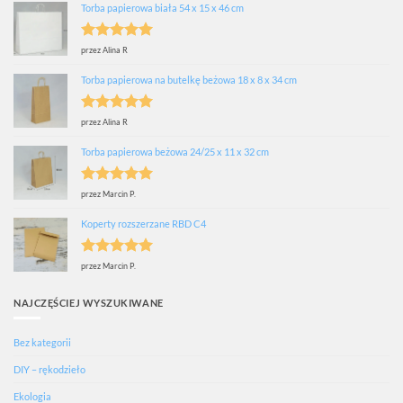
Torba papierowa biała 54 x 15 x 46 cm
Oceniono
5
przez Alina R
na 5
Torba papierowa na butelkę beżowa 18 x 8 x 34 cm
Oceniono
5
przez Alina R
na 5
Torba papierowa beżowa 24/25 x 11 x 32 cm
Oceniono
5
przez Marcin P.
na 5
Koperty rozszerzane RBD C4
Oceniono
5
przez Marcin P.
na 5
NAJCZĘŚCIEJ WYSZUKIWANE
Bez kategorii
DIY – rękodzieło
Ekologia