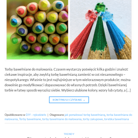
Torby bawełniane do malowania. Czasem wystarczy poświęcić kilka godzin i znaleźć
ciekawe inspiracje, aby zwykłą torbę bawełnianą zamienić w coś niesamowitego –
niespotykanego. Właśnie to jest najfajniejsze w tym wielorazowym produkcie; można
dowolnie go modyfikować i dopasowywać do własnych potrzeb. Dzięki bawełnianej
torbie w łatwy sposób wyrazisz siebie. Wybierz ulubione kolory, wzory lub cytaty, a […]
KONTYNUUJ CZYTANIE
→
Opublikowano w
DIY - rękodzieło
|
Otagowano
jak pomalować torbę bawełnianą
,
torba bawełniana do
malowania
,
Torby bawelniane
,
torby bawełniane do malowania
,
torby zakupowe
,
torebka bawełniana
TRENDY