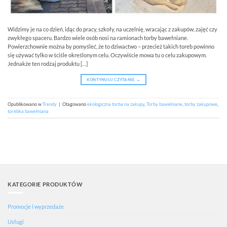
Widzimy je na co dzień, idąc do pracy, szkoły, na uczelnię, wracając z zakupów, zajęć czy
zwykłego spaceru. Bardzo wiele osób nosi na ramionach torby bawełniane.
Powierzchownie można by pomyśleć, że to dziwactwo – przecież takich toreb powinno
się używać tylko w ściśle określonym celu. Oczywiście mowa tu o celu zakupowym.
Jednakże ten rodzaj produktu […]
KONTYNUUJ CZYTANIE
→
Opublikowano w
Trendy
|
Otagowano
ekologiczna torba na zakupy
,
Torby bawelniane
,
torby zakupowe
,
torebka bawełniana
KATEGORIE PRODUKTÓW
Promocje i wyprzedaże
Usługi