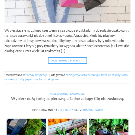
Wybierając się na zakupy często mniejszą uwagę przykładamy do rodzaju opakowania
na nasze sprawunki, niż do samej listy zakupów. A przecież, kiedy już płacimy i
odchodzimy od kasy, to wówczas chcielibyśmy, aby nasze zakupy były odpowiednio
zapakowane. Liczy się przy tym nie tylko wygoda, ale też bezpieczeństwo, jak i kwestie
ekologiczne. Przez wiele lat znakomita […]
KONTYNUUJ CZYTANIE
→
Opublikowano w
Porady i inspiracje
|
Otagowano
ekologiczna torba na zakupy
,
torba na zakupy
,
torby
na zakupy
,
torby papierowe
,
torby zakupowe
PRZEWODNIKI ZAKUPOWE
Wybierz dużą torbę papierową, a żadne zakupy Cię nie zaskoczą.
OPUBLIKOWANO NA
2022-06-27
PRZEZ
ADMINISTRATOR