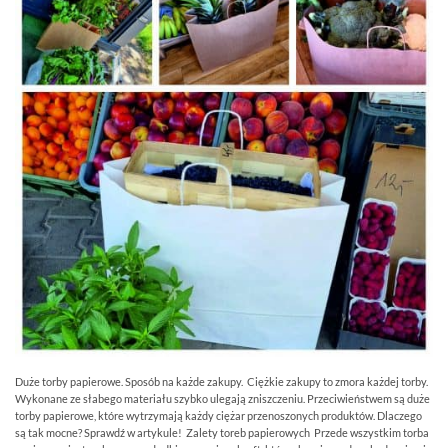
Duże torby papierowe. Sposób na każde zakupy. Ciężkie zakupy to zmora każdej torby.
Wykonane ze słabego materiału szybko ulegają zniszczeniu. Przeciwieństwem są duże
torby papierowe, które wytrzymają każdy ciężar przenoszonych produktów. Dlaczego
są tak mocne? Sprawdź w artykule! Zalety toreb papierowych Przede wszystkim torba