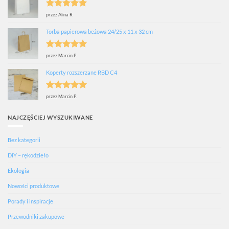
Oceniono
5
przez Alina R
na 5
Torba papierowa beżowa 24/25 x 11 x 32 cm
Oceniono
5
przez Marcin P.
na 5
Koperty rozszerzane RBD C4
Oceniono
5
przez Marcin P.
na 5
NAJCZĘŚCIEJ WYSZUKIWANE
Bez kategorii
DIY – rękodzieło
Ekologia
Nowości produktowe
Porady i inspiracje
Przewodniki zakupowe