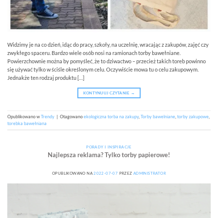
Widzimy je na co dzień, idąc do pracy, szkoły, na uczelnię, wracając z zakupów, zajęć czy
zwykłego spaceru. Bardzo wiele osób nosi na ramionach torby bawełniane.
Powierzchownie można by pomyśleć, że to dziwactwo – przecież takich toreb powinno
się używać tylko w ściśle określonym celu. Oczywiście mowa tu o celu zakupowym.
Jednakże ten rodzaj produktu […]
KONTYNUUJ CZYTANIE
→
Opublikowano w
Trendy
|
Otagowano
ekologiczna torba na zakupy
,
Torby bawelniane
,
torby zakupowe
,
torebka bawełniana
PORADY I INSPIRACJE
Najlepsza reklama? Tylko torby papierowe!
OPUBLIKOWANO NA
2022-07-07
PRZEZ
ADMINISTRATOR