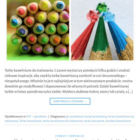
Torby bawełniane do malowania. Czasem wystarczy poświęcić kilka godzin i znaleźć
ciekawe inspiracje, aby zwykłą torbę bawełnianą zamienić w coś niesamowitego –
niespotykanego. Właśnie to jest najfajniejsze w tym wielorazowym produkcie; można
dowolnie go modyfikować i dopasowywać do własnych potrzeb. Dzięki bawełnianej
torbie w łatwy sposób wyrazisz siebie. Wybierz ulubione kolory, wzory lub cytaty, a […]
KONTYNUUJ CZYTANIE
→
Opublikowano w
DIY - rękodzieło
|
Otagowano
jak pomalować torbę bawełnianą
,
torba bawełniana do
malowania
,
Torby bawelniane
,
torby bawełniane do malowania
,
torby zakupowe
,
torebka bawełniana
PORADY I INSPIRACJE