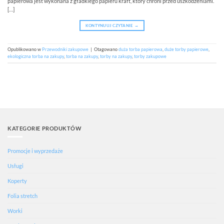
papierowa jest wykonana z gładkiego papieru kraft, który chroni przed uszkodzeniami.
[…]
KONTYNUUJ CZYTANIE
→
Opublikowano w
Przewodniki zakupowe
|
Otagowano
duża torba papierowa
,
duże torby papierowe
,
ekologiczna torba na zakupy
,
torba na zakupy
,
torby na zakupy
,
torby zakupowe
KATEGORIE PRODUKTÓW
Promocje i wyprzedaże
Usługi
Koperty
Folia stretch
Worki