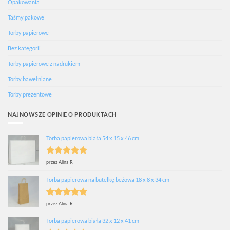
Opakowania
Taśmy pakowe
Torby papierowe
Bez kategorii
Torby papierowe z nadrukiem
Torby bawełniane
Torby prezentowe
NAJNOWSZE OPINIE O PRODUKTACH
Torba papierowa biała 54 x 15 x 46 cm
Oceniono
5
przez Alina R
na 5
Torba papierowa na butelkę beżowa 18 x 8 x 34 cm
Oceniono
5
przez Alina R
na 5
Torba papierowa biała 32 x 12 x 41 cm