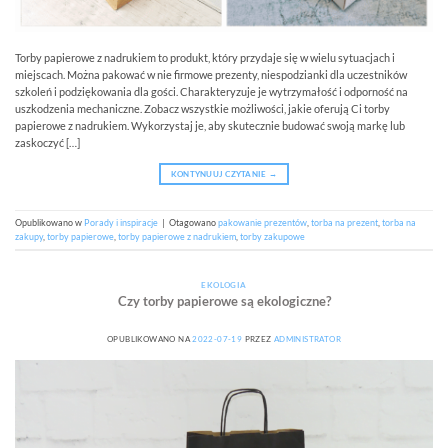
Torby papierowe z nadrukiem to produkt, który przydaje się w wielu sytuacjach i
miejscach. Można pakować w nie firmowe prezenty, niespodzianki dla uczestników
szkoleń i podziękowania dla gości. Charakteryzuje je wytrzymałość i odporność na
uszkodzenia mechaniczne. Zobacz wszystkie możliwości, jakie oferują Ci torby
papierowe z nadrukiem. Wykorzystaj je, aby skutecznie budować swoją markę lub
zaskoczyć […]
KONTYNUUJ CZYTANIE
→
Opublikowano w
Porady i inspiracje
|
Otagowano
pakowanie prezentów
,
torba na prezent
,
torba na
zakupy
,
torby papierowe
,
torby papierowe z nadrukiem
,
torby zakupowe
EKOLOGIA
Czy torby papierowe są ekologiczne?
OPUBLIKOWANO NA
2022-07-19
PRZEZ
ADMINISTRATOR