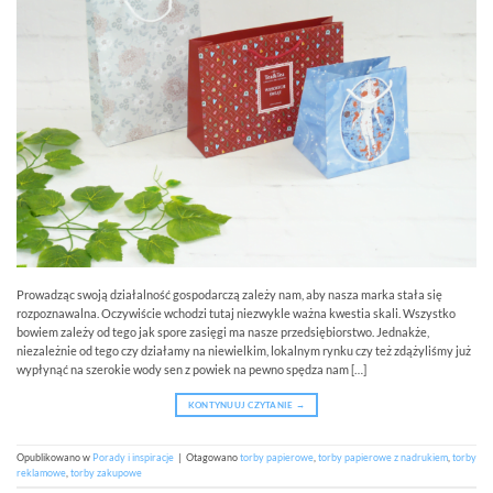
Prowadząc swoją działalność gospodarczą zależy nam, aby nasza marka stała się
rozpoznawalna. Oczywiście wchodzi tutaj niezwykle ważna kwestia skali. Wszystko
bowiem zależy od tego jak spore zasięgi ma nasze przedsiębiorstwo. Jednakże,
niezależnie od tego czy działamy na niewielkim, lokalnym rynku czy też zdążyliśmy już
wypłynąć na szerokie wody sen z powiek na pewno spędza nam […]
KONTYNUUJ CZYTANIE
→
Opublikowano w
Porady i inspiracje
|
Otagowano
torby papierowe
,
torby papierowe z nadrukiem
,
torby
reklamowe
,
torby zakupowe