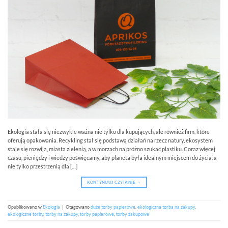
Ekologia stała się niezwykle ważna nie tylko dla kupujących, ale również firm, które
oferują opakowania. Recykling stał się podstawą działań na rzecz natury, ekosystem
stale się rozwija, miasta zielenią, a w morzach na próżno szukać plastiku. Coraz więcej
czasu, pieniędzy i wiedzy poświęcamy, aby planeta była idealnym miejscem do życia, a
nie tylko przestrzenią dla […]
KONTYNUUJ CZYTANIE
→
Opublikowano w
Ekologia
|
Otagowano
duże torby papierowe
,
ekologiczna torba na zakupy
,
ekologiczne torby
,
torby na zakupy
,
torby papierowe
,
torby zakupowe