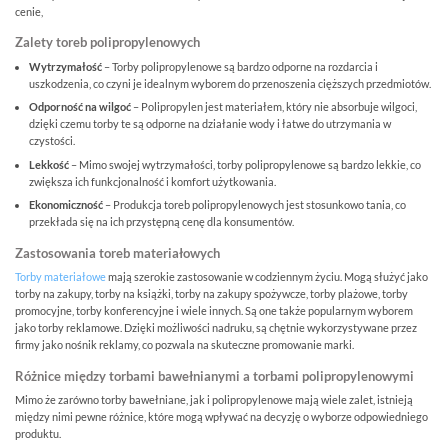
cenie,
Zalety toreb polipropylenowych
Wytrzymałość
– Torby polipropylenowe są bardzo odporne na rozdarcia i
uszkodzenia, co czyni je idealnym wyborem do przenoszenia cięższych przedmiotów.
Odporność
na
wilgoć
– Polipropylen jest materiałem, który nie absorbuje wilgoci,
dzięki czemu torby te są odporne na działanie wody i łatwe do utrzymania w
czystości.
Lekkość
– Mimo swojej wytrzymałości, torby polipropylenowe są bardzo lekkie, co
zwiększa ich funkcjonalność i komfort użytkowania.
Ekonomiczność
– Produkcja toreb polipropylenowych jest stosunkowo tania, co
przekłada się na ich przystępną cenę dla konsumentów.
Zastosowania toreb materiałowych
Torby materiałowe
mają szerokie zastosowanie w codziennym życiu. Mogą służyć jako
torby na zakupy, torby na książki, torby na zakupy spożywcze, torby plażowe, torby
promocyjne, torby konferencyjne i wiele innych. Są one także popularnym wyborem
jako torby reklamowe. Dzięki możliwości nadruku, są chętnie wykorzystywane przez
firmy jako nośnik reklamy, co pozwala na skuteczne promowanie marki.
Różnice między torbami bawełnianymi a torbami polipropylenowymi
Mimo że zarówno torby bawełniane, jak i polipropylenowe mają wiele zalet, istnieją
między nimi pewne różnice, które mogą wpływać na decyzję o wyborze odpowiedniego
produktu.