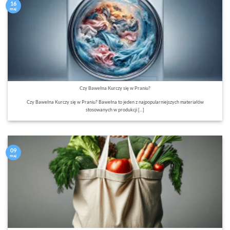
16
maj
Czy Bawełna Kurczy się w Praniu?
Czy Bawełna Kurczy się w Praniu? Bawełna to jeden z najpopularniejszych materiałów
stosowanych w produkcji [...]
09
maj