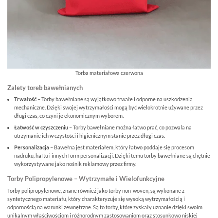
Torba materiałowa czerwona
Zalety toreb bawełnianych
Trwałość
– Torby bawełniane są wyjątkowo trwałe i odporne na uszkodzenia
mechaniczne. Dzięki swojej wytrzymałości mogą być wielokrotnie używane przez
długi czas, co czyni je ekonomicznym wyborem.
Łatwość
w
czyszczeniu
– Torby bawełniane można łatwo prać, co pozwala na
utrzymanie ich w czystości i higienicznym stanie przez długi czas.
Personalizacja
– Bawełna jest materiałem, który łatwo poddaje się procesom
nadruku, haftu i innych form personalizacji. Dzięki temu torby bawełniane są chętnie
wykorzystywane jako nośnik reklamowy przez firmy.
Torby Polipropylenowe – Wytrzymałe i Wielofunkcyjne
Torby polipropylenowe, znane również jako torby non-woven, są wykonane z
syntetycznego materiału, który charakteryzuje się wysoką wytrzymałością i
odpornością na warunki zewnętrzne. Są to torby, które zyskały uznanie dzięki swoim
unikalnym właściwościom i różnorodnym zastosowaniom oraz stosunkowo niskiej