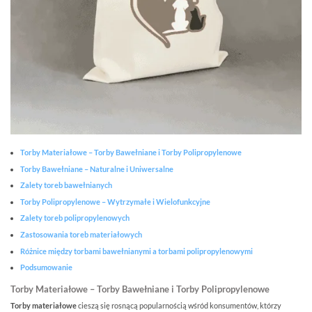
Torby Materiałowe – Torby Bawełniane i Torby Polipropylenowe
Torby Bawełniane – Naturalne i Uniwersalne
Zalety toreb bawełnianych
Torby Polipropylenowe – Wytrzymałe i Wielofunkcyjne
Zalety toreb polipropylenowych
Zastosowania toreb materiałowych
Różnice między torbami bawełnianymi a torbami polipropylenowymi
Podsumowanie
Torby Materiałowe – Torby Bawełniane i Torby Polipropylenowe
Torby materiałowe
cieszą się rosnącą popularnością wśród konsumentów, którzy