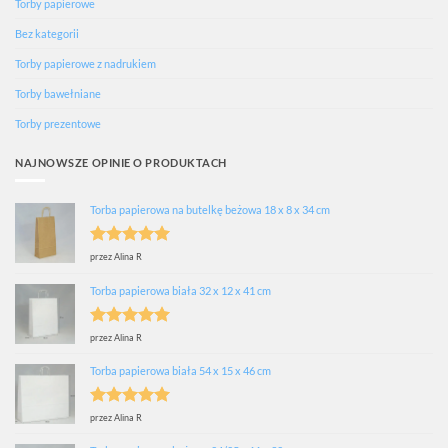
Torby papierowe
Bez kategorii
Torby papierowe z nadrukiem
Torby bawełniane
Torby prezentowe
NAJNOWSZE OPINIE O PRODUKTACH
Torba papierowa na butelkę beżowa 18 x 8 x 34 cm
Oceniono
5
przez Alina R
na 5
Torba papierowa biała 32 x 12 x 41 cm
Oceniono
5
przez Alina R
na 5
Torba papierowa biała 54 x 15 x 46 cm
Oceniono
5
przez Alina R
na 5