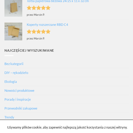
Torba papierowa beżowa 24/25 x 11 x 32 cm
Oceniono
5
przez Marcin P.
na 5
Koperty rozszerzane RBD C4
Oceniono
5
przez Marcin P.
na 5
NAJCZĘŚCIEJ WYSZUKIWANE
Bez kategorii
DIY – rękodzieło
Ekologia
Nowości produktowe
Porady i inspiracje
Przewodniki zakupowe
Trendy
Używamy plików cookie, aby zapewnić najlepszą jakość korzystania z naszej witryny.